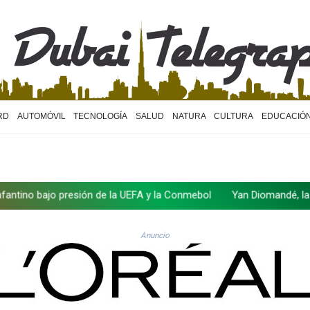
RD
AUTOMÓVIL
TECNOLOGÍA
SALUD
NATURA
CULTURA
EDUCACIÓ
jo presión de la UEFA y la Conmebol
Yan Diomandé, la nueva joya 
Anuncio