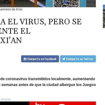
inamiento de Xi'an
 EL VIRUS, PERO SE
ENTE EL
XI'AN
Comparta
en Facebook
Comparta
en Twitter
s de coronavirus transmitidos localmente, aumentando
 semanas antes de que la ciudad albergue los Juegos
Anuncio