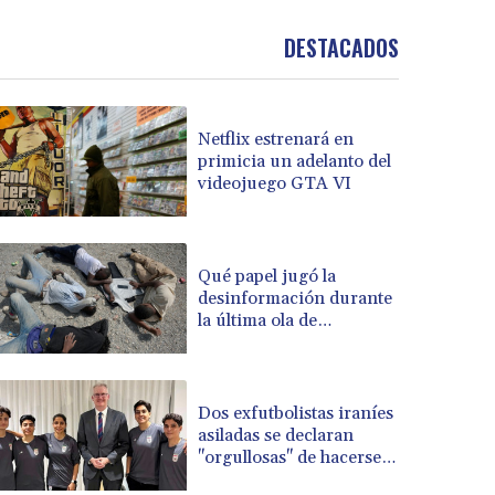
BND 1.477278
DESTACADOS
BOB 13.934392
BRL 5.903903
BSD 1.152055
BTN 109.639899
Netflix estrenará en
BWP 15.581348
primicia un adelanto del
BYN 3.410947
videojuego GTA VI
BYR 22585.863139
BZD 2.316988
CAD 1.614976
Qué papel jugó la
CDF 2604.28847
desinformación durante
CHF 0.936438
la última ola de
CLF 0.026729
migrantes que llegó al
CLP 1055.405144
enclave español de Ceuta
CNY 7.7772
Dos exfutbolistas iraníes
CNH 7.775921
asiladas se declaran
COP 3641.809104
"orgullosas" de hacerse
CRC 524.040432
australianas
CUC 1.15234