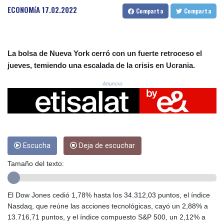
CRC 524.22617
ECONOMíA
17.02.2022
Comparta
Comparta
CUC 1.154472
CUP 30.593501
CVE 110.187856
CZK 24.259377
La bolsa de Nueva York cerró con un fuerte retroceso el
DJF 205.172641
jueves, temiendo una escalada de la crisis en Ucrania.
DKK 7.476145
DOP 67.321992
Anuncio
DZD 153.279508
EGP 57.585512
ERN 17.317076
ETB 186.715352
FJD 2.553114
FKP 0.856331
Escucha
Deja de escuchar
GBP 0.854713
Tamaño del texto:
GEL 3.013068
GGP 0.856331
GHS 13.556568
El Dow Jones cedió 1,78% hasta los 34.312,03 puntos, el índice
GIP 0.856331
Nasdaq, que reúne las acciones tecnológicas, cayó un 2,88% a
GMD 84.856485
13.716,71 puntos, y el índice compuesto S&P 500, un 2,12% a
GNF 10140.856305