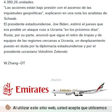
4.380,26 unidades.
GTQ 8.81087
"Las acciones están bajo presión con el ascenso de las
GYD 241.831737
inquietudes geopolíticas", explicaron en una nota los analistas de
HKD 9.057432
Schwab.
HNL 30.951928
El presidente estadounidense, Joe Biden, estimó el jueves que
HRK 7.535817
era posible un ataque ruso a Ucrania "en los próximos días".
HTG 150.98364
Rusia, por su parte, anunció que sigue el retiro de tropas y de
HUF 364.606998
equipos de las regiones cercanas a Ucrania, un desplazamiento
IDR 20526.507465
puesto en duda por la diplomacia estadounidense y por el
ILS 3.461279
presidente ucraniano Volodímir Zelenski.
IMP 0.856331
INR 110.133259
W.Zhang--DT
IQD 1512.727812
IRR
1587081.157342
Anuncio
ISK 142.20827
JEP 0.856331
JMD 183.379231
JOD 0.818459
JPY 183.716281
Al utilizar este sitio web, usted acepta que utilicemos
KES 149.365809