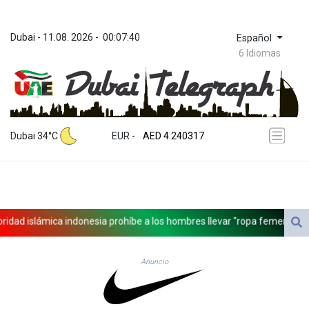
Dubai
 - 
11.08. 2026
 - 
00:07:40
Español
6 Idiomas
ZWL 371.739428
AED 4.240317
Dubai 34°C
EUR
 - 
AED 4.240317
AFN 75.613798
ALL 93.083621
AMD 422.304338
AOA 1058.65099
ARS 1729.863941
ad islámica indonesia prohíbe a los hombres llevar "ropa femenina" par
AUD 1.63662
AWG 2.078049
AZN 1.966429
Anuncio
BAM 1.954423
BBD 2.325762
BDT 142.67949