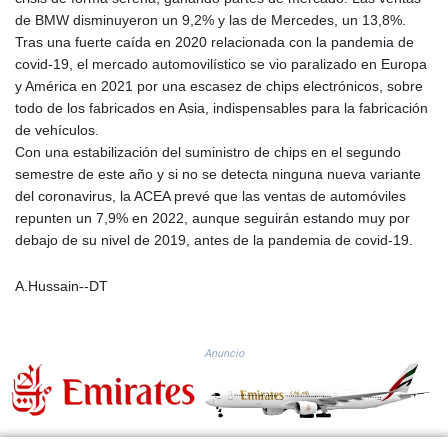
KGS 100.948559
de BMW disminuyeron un 9,2% y las de Mercedes, un 13,8%.
KHR 4671.521595
Tras una fuerte caída en 2020 relacionada con la pandemia de
KMF 492.911771
covid-19, el mercado automovilístico se vio paralizado en Europa
KRW 1644.468592
y América en 2021 por una escasez de chips electrónicos, sobre
KWD 0.356651
todo de los fabricados en Asia, indispensables para la fabricación
KYD 0.960607
de vehículos.
KZT 540.904411
Con una estabilización del suministro de chips en el segundo
LAK 26056.345982
semestre de este año y si no se detecta ninguna nueva variante
LBP
del coronavirus, la ACEA prevé que las ventas de automóviles
103219.381749
repunten un 7,9% en 2022, aunque seguirán estando muy por
LKR 386.741231
debajo de su nivel de 2019, antes de la pandemia de covid-19.
LRD 208.05232
LSL 18.909879
A.Hussain--DT
LTL 3.408529
LVL 0.698261
LYD 7.33646
Anuncio
MAD 10.743027
MDL 20.027208
MGA 4906.267554
MKD 61.454794