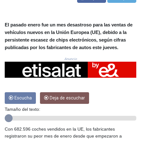
CRC 522.691555
CUC 1.154361
CUP 30.590573
CVE 110.139177
El pasado enero fue un mes desastroso para las ventas de
CZK 24.180463
vehículos nuevos en la Unión Europea (UE), debido a la
DJF 205.251075
persistente escasez de chips electrónicos, según cifras
DKK 7.475355
publicadas por los fabricantes de autos este jueves.
DOP 67.221459
DZD 153.497698
Anuncio
EGP 57.432011
ERN 17.315419
ETB 186.038334
FJD 2.553967
FKP 0.857481
Escucha
Deja de escuchar
GBP 0.857373
GEL 3.018718
Tamaño del texto:
GGP 0.857481
GHS 13.514561
GIP 0.857481
Con 682.596 coches vendidos en la UE, los fabricantes
GMD 84.845162
registraron su peor mes de enero desde que empezaron a
GNF 10124.083393