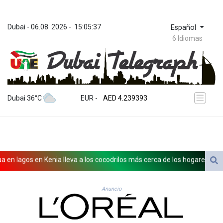
Dubai
 - 
06.08. 2026
 - 
15:05:37
Español
6 Idiomas
ZWL 371.703852
AED 4.239393
Dubai 36°C
EUR
 - 
AED 4.239393
AFN 76.187455
ALL 93.17114
AMD 421.618341
AOA 1059.703963
ARS 1727.213601
 lagos en Kenia lleva a los cocodrilos más cerca de los hogares
Pos
AUD 1.639217
AWG 2.080736
AZN 1.99717
Anuncio
BAM 1.953568
BBD 2.321548
BDT 142.677005