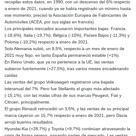
recopilar estos datos, en 1990, con un descenso del 6% respecto
GTQ 8.791956
a enero de 2021, cuando ya se había registrado un mínimo hasta
GYD 241.124538
ese momento, precisó la Asociación Europea de Fabricantes de
HKD 9.054775
Automóviles (ACEA, por sus siglas en francés).
HNL 30.893904
Los principales mercados acusaron importantes bajas: Francia
HRK 7.535207
(-18,6%), Italia (-19,7%), Bélgica (-10%), Países Bajos (-11,3%) y
HTG 150.703267
Polonia (-10,2%) respecto a enero de 2021.
HUF 363.227272
Solo Alemania subió, un 8,5%, respecto a un mes de enero de
IDR 20683.84493
2021 muy flojo, en tanto España permaneció estable (+1%).
ILS 3.477857
En Reino Unido, que ya no pertenece a la UE, las ventas
IMP 0.857481
subieron fuertemente (+27,5%), tras varios meses encadenando
INR 109.853402
caídas.
IQD 1509.981531
Las ventas del grupo Volkswagen registraron una bajada
IRR
interanual del 7%. Pero fue Stellantis el grupo más afectado
1587015.850814
(-15,1%), con las malas cifras de sus marcas Peugeot, Fiat y
ISK 141.789703
Citroen, principalmente.
JEP 0.857481
El grupo Renault retrocedió un 3,5%, y las ventas de su principal
JMD 183.165198
marca cayeron un 15,7% respecto a enero de 2021, pero Dacia
JOD 0.818473
arrojó buenos resultados.
JPY 182.195114
Hyundai-Kia (+28,7%) y Toyota (+9,7%) continúan atravesando la
KES 149.373012
crisis de forma serena, ganando partes de mercado. Las ventas