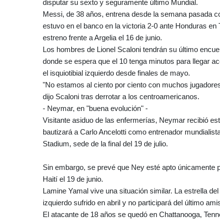
disputar su sexto y seguramente último Mundial.
Messi, de 38 años, entrena desde la semana pasada c
estuvo en el banco en la victoria 2-0 ante Honduras en 
estreno frente a Argelia el 16 de junio.
Los hombres de Lionel Scaloni tendrán su último encue
donde se espera que el 10 tenga minutos para llegar ace
el isquiotibial izquierdo desde finales de mayo.
"No estamos al ciento por ciento con muchos jugadore
dijo Scaloni tras derrotar a los centroamericanos.
- Neymar, en "buena evolución" -
Visitante asiduo de las enfermerías, Neymar recibió es
bautizará a Carlo Ancelotti como entrenador mundialist
Stadium, sede de la final del 19 de julio.
Sin embargo, se prevé que Ney esté apto únicamente pa
Haití el 19 de junio.
Lamine Yamal vive una situación similar. La estrella de
izquierdo sufrido en abril y no participará del último a
El atacante de 18 años se quedó en Chattanooga, Tenne