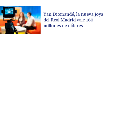
CUP 30.534865
CVE 110.789694
Yan Diomandé, la nueva joya
del Real Madrid vale 160
CZK 24.243646
millones de dólares
DJF 204.779294
DKK 7.474936
DOP 67.163917
DZD 153.33232
EGP 57.257824
ERN 17.283886
ETB 185.933939
FJD 2.552144
FKP 0.85592
GBP 0.856301
GEL 3.013175
GGP 0.85592
GHS 13.521816
GIP 0.85592
GMD 85.266887