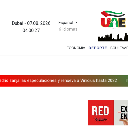
Español
Dubai
-
07.08. 2026
6 Idiomas
04:00:28
ECONOMÍA
DEPORTE
BOULEVA
zanja las especulaciones y renueva a Vinícius hasta 2032
Infanti