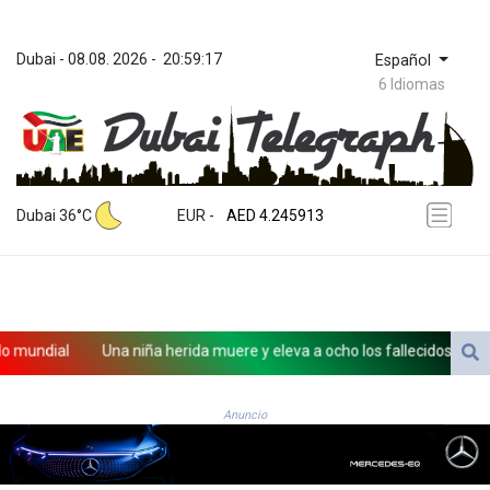
Dubai
 - 
08.08. 2026
 - 
20:59:17
Español
6 Idiomas
ZWL 372.275202
AED 4.245913
Dubai 36°C
EUR
 - 
AED 4.245913
AFN 76.887634
ALL 93.218842
AMD 422.094755
AOA 1060.176801
ARS 1724.882567
mundial
Una niña herida muere y eleva a ocho los fallecidos por el ti
AUD 1.638747
AWG 2.082489
AZN 1.97002
Anuncio
BAM 1.955776
BBD 2.321671
BDT 142.688227