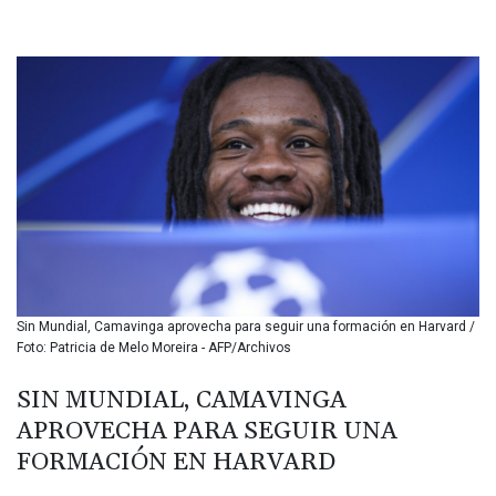
BHD 0.434695
BIF 3451.157116
BMD 1.156136
BND 1.477082
BOB 13.69983
BRL 5.876989
BSD 1.152686
BTN 109.688637
BWP 15.558807
BYN 3.432357
BYR 22660.258427
BZD 2.318271
CAD 1.61333
Sin Mundial, Camavinga aprovecha para seguir una formación en Harvard /
CDF 2615.761404
Foto: Patricia de Melo Moreira - AFP/Archivos
CHF 0.934181
CLF 0.026836
SIN MUNDIAL, CAMAVINGA
CLP 1056.199727
APROVECHA PARA SEGUIR UNA
CNY 7.801146
CNH 7.796152
FORMACIÓN EN HARVARD
COP 3633.55485