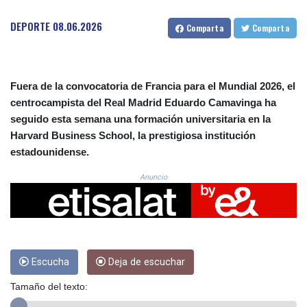
CRC 523.993489
CUC 1.156136
DEPORTE
08.06.2026
Comparta
Comparta
CUP 30.637594
CVE 110.26363
CZK 24.258158
DJF 205.267449
Fuera de la convocatoria de Francia para el Mundial 2026, el
DKK 7.477932
centrocampista del Real Madrid Eduardo Camavinga ha
DOP 67.289164
seguido esta semana una formación universitaria en la
DZD 152.967099
Harvard Business School, la prestigiosa institución
EGP 57.293288
estadounidense.
ERN 17.342035
ETB 186.049588
Anuncio
FJD 2.553384
FKP 0.8566
GBP 0.856968
GEL 3.017966
GGP 0.8566
GHS 13.526832
Escucha
Deja de escuchar
GIP 0.8566
Tamaño del texto:
GMD 84.980421
GNF 10123.874202