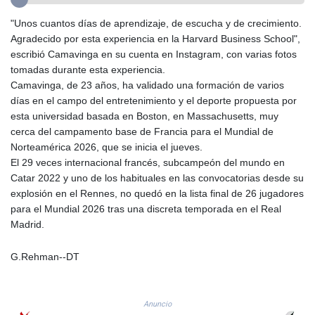
GTQ 8.794891
"Unos cuantos días de aprendizaje, de escucha y de crecimiento.
GYD 241.157003
Agradecido por esta experiencia en la Harvard Business School",
HKD 9.067746
escribió Camavinga en su cuenta en Instagram, con varias fotos
HNL 30.895616
tomadas durante esta experiencia.
HRK 7.536622
Camavinga, de 23 años, ha validado una formación de varios
HTG 150.718127
días en el campo del entretenimiento y el deporte propuesta por
HUF 363.096405
esta universidad basada en Boston, en Massachusetts, muy
IDR 20580.370421
cerca del campamento base de Francia para el Mundial de
ILS 3.468234
Norteamérica 2026, que se inicia el jueves.
IMP 0.8566
El 29 veces internacional francés, subcampeón del mundo en
INR 110.076256
Catar 2022 y uno de los habituales en las convocatorias desde su
IQD 1509.981237
explosión en el Rennes, no quedó en la lista final de 26 jugadores
IRR
para el Mundial 2026 tras una discreta temporada en el Real
1590322.371805
Madrid.
ISK 142.598215
JEP 0.8566
G.Rehman--DT
JMD 183.057725
JOD 0.819746
JPY 182.445186
Anuncio
KES 149.158147