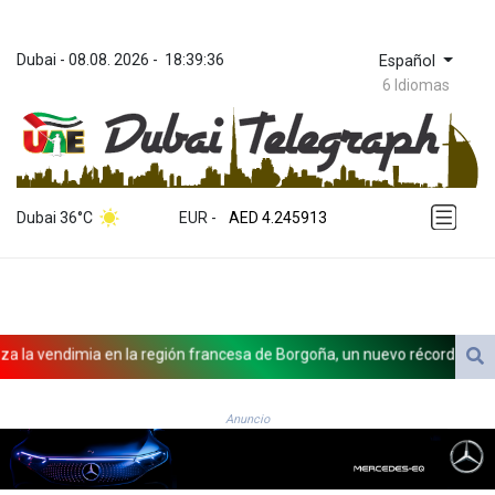
Dubai
 - 
08.08. 2026
 - 
18:39:36
Español
6 Idiomas
ZWL 372.275202
AED 4.245913
Dubai 36°C
EUR
 - 
AED 4.245913
AFN 76.887634
ALL 93.218842
AMD 422.094755
AOA 1060.176801
ARS 1724.882567
 vendimia en la región francesa de Borgoña, un nuevo récord de preco
AUD 1.638747
AWG 2.082489
AZN 1.97002
Anuncio
BAM 1.955776
BBD 2.321671
BDT 142.688227