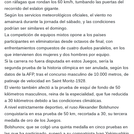
con ráfagas que rondan los 60 km/h, tumbando las puertas del
KGS 101.104505
recorrido del eslalon gigante.
KHR 4681.941823
Según los servicios meteorológicos oficiales, el viento no
KMF 492.514185
amainará durante la jornada del sábado, y las condiciones
KRW 1627.712241
podrían ser similares el domingo.
KWD 0.356853
La competición de equipos mixtos opone a los países
KYD 0.960588
participantes en eliminatorias desde octavos de final, con
KZT 540.233287
enfrentamientos compuestos de cuatro duelos paralelos, en los
LAK 26025.676609
que intervienen dos mujeres y dos hombres por equipo.
LBP
Si la carrera no fuera disputada en estos Juegos, sería la
103223.017367
segunda prueba de la historia olímpica en ser anulada, según los
LKR 386.635196
datos de la AFP, tras el concurso masculino de 10.000 metros, de
LRD 208.057415
patinaje de velocidad en Saint Moritz-1928.
LSL 18.726567
El viento también afectó a la prueba de esquí de fondo de 50
LTL 3.413768
kilómetros masculinos, reina de la especialidad, que fue reducida
LVL 0.699335
a 30 kilómetros debido a las condiciones climáticas.
LYD 7.331909
A nivel estrictamente deportivo, el ruso Alexander Bolshunov
MAD 10.743067
conquistaría en esa prueba de 50 km, recortada a 30, su tercera
MDL 20.044751
medalla de oro de los Juegos.
MGA 4918.938878
Bolshunov, que se colgó una quinta medalla en cinco pruebas en
MKD 61.524236
las que ha participado, superó a su compatriota Ivan Yakimushkin