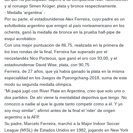
MMK 2427.596601
y al noruego Simen Krüger, plata y bronce respectivamente.
MNT 4159.0218
- Medalla 'argentina' -
MOP 9.314584
Por su parte, el estadounidense Alex Ferreira, cuyo padre es un
MRU 46.338424
exfutbolista argentino que emigró al país norteamericano en los
MUR 54.419742
ochenta, ganó la medalla de bronce en la prueba half-pipe de
MVR 17.862733
esquí acrobático.
MWK 1998.775164
Con una mejor puntuación de 86,75, realizada en la primera de
MXN 19.811945
los tres rondas de la final, Ferreira fue superado por el
MYR 4.728715
neozelandés Nico Porteous, que ganó el oro con 93,00, y el
MZN 73.882892
estadounidense David Wise, plata, con 90,75.
NAD 18.726567
Ferreira, de 27 años, que ya había ganado la plata en la misma
NGN 1577.963717
especialidad en los Juegos de Pyeongchang-2018, suma de este
NIO 42.419473
modo su segunda medalla olímpica.
NOK 10.99759
"Mi papá jugó con River Plate en Argentina, creo que solo uno o
NPR 175.501819
dos partidos. De ahí viene la mentalidad deportiva que tengo. No
NZD 1.961547
conozco a nadie al que le guste tanto competir como a él. Y yo
OMR 0.442445
soy muy similar”, afirmó antes de la final el 'rider' de origen
PAB 1.152686
argentino a la AFP.
PEN 3.903651
Su padre, Marcelo Ferreira, marchó a la Major Indoor Soccer
PGK 5.093937
League (MISL) de Estados Unidos en 1982, jugando en New York
PHP 70.183258