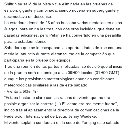
Shiffrin se salió de la pista y fue eliminada en las pruebas de
GTQ 8.794891
eslalon, gigante y combinada, siendo novena en supergigante y
GYD 241.157003
decimoctava en descenso.
HKD 9.067746
La estadounidense de 26 años buscaba varias medallas en estos
HNL 30.895616
Juegos, para unir a las tres, con dos oros incluidos, que tiene en
HRK 7.536622
pasadas ediciones, pero Pekín se ha convertido en una pesadilla
HTG 150.718127
para la estadounidense.
HUF 363.096405
Sabedora que se le escapaban las oportunidades de irse con una
IDR 20580.370421
medalla, anunció durante el transcurso de la competición que
ILS 3.468234
participaría en la prueba por equipos.
IMP 0.8566
Tras una reunión de las partes implicadas, se decidió que el inicio
INR 110.076256
de la prueba será el domingo a las 09H00 locales (01H00 GMT),
IQD 1509.981237
aunque las previsiones meteorológicas anuncian condiciones
IRR
meteorológicas similares a las de este sábado.
1590322.371805
- Viento a 60km/h -
ISK 142.598215
"Estaba bastante claro con las rachas de viento que no era
JEP 0.8566
posible organizar la carrera (...) El viento era realmente fuerte",
JMD 183.057725
indicó tras el aplazamiento la directora de comunicaciones de la
JOD 0.819746
Federación Internacional de Esquí, Jenny Wiedeke.
JPY 182.445186
El viento soplaba con fuerza en la sede de Yanqing este sábado,
KES 149.158147