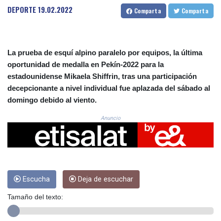
CRC 523.993489
DEPORTE
19.02.2022
Comparta
Comparta
CUC 1.156136
CUP 30.637594
CVE 110.26363
CZK 24.258158
La prueba de esquí alpino paralelo por equipos, la última
DJF 205.267449
oportunidad de medalla en Pekín-2022 para la
DKK 7.477932
estadounidense Mikaela Shiffrin, tras una participación
DOP 67.289164
decepcionante a nivel individual fue aplazada del sábado al
DZD 152.967099
domingo debido al viento.
EGP 57.293288
ERN 17.342035
Anuncio
ETB 186.049588
FJD 2.553384
FKP 0.8566
GBP 0.856968
GEL 3.017966
GGP 0.8566
Escucha
Deja de escuchar
GHS 13.526832
Tamaño del texto:
GIP 0.8566
GMD 84.980421
GNF 10123.874202