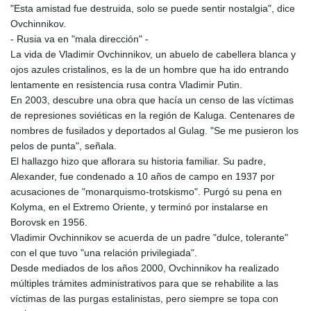
MMK 2427.596601
"Esta amistad fue destruida, solo se puede sentir nostalgia", dice
MNT 4159.0218
Ovchinnikov.
MOP 9.314584
- Rusia va en "mala dirección" -
MRU 46.338424
La vida de Vladimir Ovchinnikov, un abuelo de cabellera blanca y
MUR 54.419742
ojos azules cristalinos, es la de un hombre que ha ido entrando
MVR 17.862733
lentamente en resistencia rusa contra Vladimir Putin.
MWK 1998.775164
En 2003, descubre una obra que hacía un censo de las víctimas
MXN 19.811945
de represiones soviéticas en la región de Kaluga. Centenares de
MYR 4.728715
nombres de fusilados y deportados al Gulag. "Se me pusieron los
MZN 73.882892
pelos de punta", señala.
NAD 18.726567
El hallazgo hizo que aflorara su historia familiar. Su padre,
NGN 1577.963717
Alexander, fue condenado a 10 años de campo en 1937 por
NIO 42.419473
acusaciones de "monarquismo-trotskismo". Purgó su pena en
NOK 10.99759
Kolyma, en el Extremo Oriente, y terminó por instalarse en
NPR 175.501819
Borovsk en 1956.
NZD 1.966719
Vladimir Ovchinnikov se acuerda de un padre "dulce, tolerante"
OMR 0.442445
con el que tuvo "una relación privilegiada".
PAB 1.152686
Desde mediados de los años 2000, Ovchinnikov ha realizado
PEN 3.903651
múltiples trámites administrativos para que se rehabilite a las
PGK 5.093937
víctimas de las purgas estalinistas, pero siempre se topa con
PHP 70.183258