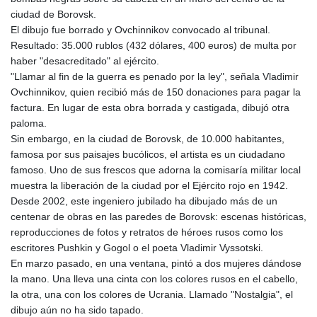
KGS 101.104505
ciudad de Borovsk.
KHR 4681.941823
El dibujo fue borrado y Ovchinnikov convocado al tribunal.
KMF 492.514185
Resultado: 35.000 rublos (432 dólares, 400 euros) de multa por
KRW 1627.712241
haber "desacreditado" al ejército.
KWD 0.356853
"Llamar al fin de la guerra es penado por la ley", señala Vladimir
KYD 0.960588
Ovchinnikov, quien recibió más de 150 donaciones para pagar la
KZT 540.233287
factura. En lugar de esta obra borrada y castigada, dibujó otra
LAK 26025.676609
paloma.
LBP
Sin embargo, en la ciudad de Borovsk, de 10.000 habitantes,
103223.017367
famosa por sus paisajes bucólicos, el artista es un ciudadano
LKR 386.635196
famoso. Uno de sus frescos que adorna la comisaría militar local
LRD 208.057415
muestra la liberación de la ciudad por el Ejército rojo en 1942.
LSL 18.726567
Desde 2002, este ingeniero jubilado ha dibujado más de un
LTL 3.413768
centenar de obras en las paredes de Borovsk: escenas históricas,
LVL 0.699335
reproducciones de fotos y retratos de héroes rusos como los
LYD 7.331909
escritores Pushkin y Gogol o el poeta Vladimir Vyssotski.
MAD 10.743067
En marzo pasado, en una ventana, pintó a dos mujeres dándose
MDL 20.044751
la mano. Una lleva una cinta con los colores rusos en el cabello,
MGA 4918.938878
la otra, una con los colores de Ucrania. Llamado "Nostalgia", el
MKD 61.524236
dibujo aún no ha sido tapado.