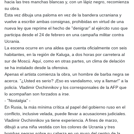
hacia las tres manchas blancas y, con un lápiz negro, recomienza
GTQ 8.794891
su obra.
GYD 241.157003
Esta vez dibuja una paloma en vez de la bandera ucraniana y
HKD 9.067746
vuelve a escribir ambas consignas, prohibidas en virtud de una
HNL 30.895616
nueva ley que reprime el hecho de "denigrar" al ejército ruso que
HRK 7.536622
participa desde el 24 de febrero en una campaña militar contra
HTG 150.718127
Ucrania.
HUF 363.096405
La escena ocurre en una aldea que cuenta oficialmente con seis
IDR 20580.370421
habitantes, en la región de Kaluga, a dos horas por carretera al
ILS 3.468234
sur de Moscú. Aquí, como en otras partes, un clima de delación
IMP 0.8566
se ha instalado desde la ofensiva.
INR 110.076256
Apenas el artista comienza la obra, un hombre de barba negra se
IQD 1509.981237
acerca. "¿Usted es serio? ¡Eso es vandalismo, voy a llamar!" a la
IRR
policía. Vladimir Ovchinnikov y los corresponsales de la AFP que
1590322.371805
lo acompañan son forzados a irse.
ISK 142.598215
- "Nostalgia" -
JEP 0.8566
En Rusia, la más mínima crítica al papel del gobierno ruso en el
JMD 183.057725
conflicto, inclusive velada, puede llevar a acusaciones judiciales.
JOD 0.819746
Vladimir Ovchinnikov ya tiene experiencia. A fines de marzo,
JPY 182.445186
dibujó a una niña vestida con los colores de Ucrania y tres
KES 149.158147
bombas negras sobre su cabeza en un muro del centro de la