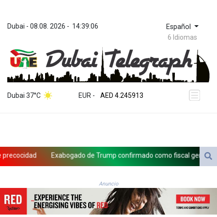
Dubai
 - 
08.08. 2026
 - 
14:39:06
Español
6 Idiomas
ZWL 372.275202
AED 4.245913
Dubai 37°C
EUR
 - 
AED 4.245913
AFN 76.887634
ALL 93.218842
AMD 422.094755
AOA 1060.176801
ARS 1733.04774
ocidad
Exabogado de Trump confirmado como fiscal general de E
AUD 1.638747
AWG 2.082489
AZN 1.97002
Anuncio
BAM 1.955776
BBD 2.321671
BDT 142.688227