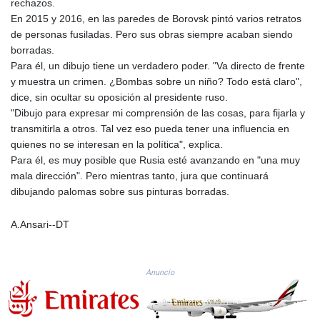
rechazos.
PKR 320.014324
En 2015 y 2016, en las paredes de Borovsk pintó varios retratos
PLN 4.299905
de personas fusiladas. Pero sus obras siempre acaban siendo
PYG 6853.914834
borradas.
QAR 4.213648
Para él, un dibujo tiene un verdadero poder. "Va directo de frente
RON 5.244583
y muestra un crimen. ¿Bombas sobre un niño? Todo está claro",
RSD 117.338542
dice, sin ocultar su oposición al presidente ruso.
RUB 94.338828
"Dibujo para expresar mi comprensión de las cosas, para fijarla y
RWF 1694.978938
transmitirla a otros. Tal vez eso pueda tener una influencia en
SAR 4.345489
quienes no se interesan en la política", explica.
SBD 9.325039
Para él, es muy posible que Rusia esté avanzando en "una muy
SCR 16.705092
mala dirección". Pero mientras tanto, jura que continuará
SDG 694.263698
dibujando palomas sobre sus pinturas borradas.
SEK 10.961095
SGD 1.477661
A.Ansari--DT
SLE 28.445176
SOS 658.791814
SRD 43.778814
Anuncio
STD 23929.673396
STN 24.499696
SVC 10.085875