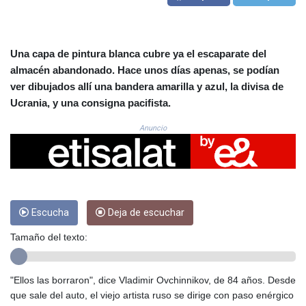
CRC 523.993489
CUC 1.156136
CUP 30.637594
CVE 110.26363
Una capa de pintura blanca cubre ya el escaparate del
CZK 24.258158
almacén abandonado. Hace unos días apenas, se podían
DJF 205.267449
ver dibujados allí una bandera amarilla y azul, la divisa de
DKK 7.477932
Ucrania, y una consigna pacifista.
DOP 67.289164
DZD 152.967099
Anuncio
EGP 57.293288
ERN 17.342035
ETB 186.049588
FJD 2.553384
FKP 0.8566
Escucha
Deja de escuchar
GBP 0.858527
GEL 3.017966
Tamaño del texto:
GGP 0.8566
GHS 13.526832
GIP 0.8566
"Ellos las borraron", dice Vladimir Ovchinnikov, de 84 años. Desde
GMD 84.980421
que sale del auto, el viejo artista ruso se dirige con paso enérgico
GNF 10123.874202