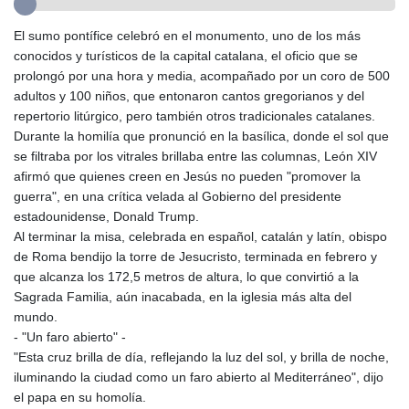
GTQ 8.794891
El sumo pontífice celebró en el monumento, uno de los más
GYD 241.157003
conocidos y turísticos de la capital catalana, el oficio que se
HKD 9.067746
prolongó por una hora y media, acompañado por un coro de 500
HNL 30.895616
adultos y 100 niños, que entonaron cantos gregorianos y del
HRK 7.536622
repertorio litúrgico, pero también otros tradicionales catalanes.
HTG 150.718127
Durante la homilía que pronunció en la basílica, donde el sol que
HUF 363.096405
se filtraba por los vitrales brillaba entre las columnas, León XIV
IDR 20580.370421
afirmó que quienes creen en Jesús no pueden "promover la
ILS 3.468234
guerra", en una crítica velada al Gobierno del presidente
IMP 0.8566
estadounidense, Donald Trump.
INR 110.076256
Al terminar la misa, celebrada en español, catalán y latín, obispo
IQD 1509.981237
de Roma bendijo la torre de Jesucristo, terminada en febrero y
IRR
que alcanza los 172,5 metros de altura, lo que convirtió a la
1590322.371805
Sagrada Familia, aún inacabada, en la iglesia más alta del
ISK 142.598215
mundo.
JEP 0.8566
- "Un faro abierto" -
JMD 183.057725
"Esta cruz brilla de día, reflejando la luz del sol, y brilla de noche,
JOD 0.819746
iluminando la ciudad como un faro abierto al Mediterráneo", dijo
JPY 182.445186
el papa en su homolía.
KES 149.158147