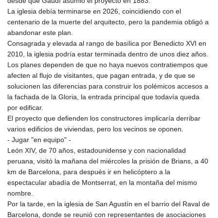
desde que Gaudí asumió el proyecto en 1883.
MMK 2427.596601
La iglesia debía terminarse en 2026, coincidiendo con el
MNT 4159.0218
centenario de la muerte del arquitecto, pero la pandemia obligó a
MOP 9.314584
abandonar este plan.
MRU 46.338424
Consagrada y elevada al rango de basílica por Benedicto XVI en
MUR 54.419742
2010, la iglesia podría estar terminada dentro de unos diez años.
MVR 17.862733
Los planes dependen de que no haya nuevos contratiempos que
MWK 1998.775164
afecten al flujo de visitantes, que pagan entrada, y de que se
MXN 19.811945
solucionen las diferencias para construir los polémicos accesos a
MYR 4.728715
la fachada de la Gloria, la entrada principal que todavía queda
MZN 73.882892
por edificar.
NAD 18.726567
El proyecto que defienden los constructores implicaría derribar
NGN 1577.963717
varios edificios de viviendas, pero los vecinos se oponen.
NIO 42.419473
- Jugar "en equipo" -
NOK 10.99759
León XIV, de 70 años, estadounidense y con nacionalidad
NPR 175.501819
peruana, visitó la mañana del miércoles la prisión de Brians, a 40
NZD 1.961547
km de Barcelona, para después ir en helicóptero a la
OMR 0.442445
espectacular abadía de Montserrat, en la montaña del mismo
PAB 1.152686
nombre.
PEN 3.903651
Por la tarde, en la iglesia de San Agustín en el barrio del Raval de
PGK 5.093937
Barcelona, donde se reunió con representantes de asociaciones
PHP 70.183258