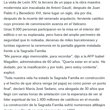
La visita de León XIV, la tercera de un papa a la obra maestra
KGS 101.104505
modernista aún inacabada de Antoni Gaudí, después de Juan
KHR 4681.941823
Pablo II y Benedicto XVI, tiene lugar un siglo, día por día,
KMF 492.514185
después de la muerte del venerado arquitecto, ferviente católico
KRW 1627.712241
cuyo proceso de canonización avanza en el Vaticano.
KWD 0.356853
Unas 9.000 personas participaron en la misa en el interior del
KYD 0.960588
edificio o en su explanada, pero fuera del amplio perímetro de
KZT 540.233287
seguridad que lo rodeaba, decenas de miles barceloneses y
LAK 26025.676609
turistas siguieron la ceremonia en la pantalla gigante instalada
LBP
frente a la Sagrada Familia.
103223.017367
"Me parece algo memorable, para recordar", dijo a la AFP Isabel
LKR 386.635196
Magallón, administrativa de 60 años. "Quería estar en el acto. He
LRD 208.057415
dudado, por la masificación y por todo, pero estoy contenta",
LSL 18.726567
explicó.
LTL 3.413768
"Toda nuestra vida ha estado la Sagrada Familia en construcción
LVL 0.699335
y el hecho de que ahora venga (el papa) es como poner un punto
LYD 7.331909
final", declaró María José Sedano, una abogada de 30 años que
MAD 10.743067
llegó con varias horas de antelación con la esperanza de ver al
MDL 20.044751
líder espiritual de los 1.400 millones de católicos en el mundo.
MGA 4918.938878
La construcción de la Sagrada Familia sufrió numerosos altibajos
MKD 61.524236