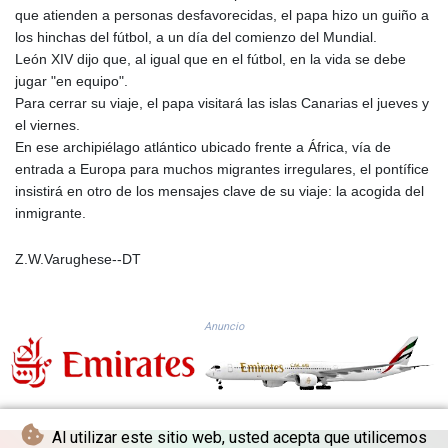
que atienden a personas desfavorecidas, el papa hizo un guiño a
PKR 320.014324
los hinchas del fútbol, a un día del comienzo del Mundial.
PLN 4.299905
León XIV dijo que, al igual que en el fútbol, en la vida se debe
PYG 6853.914834
jugar "en equipo".
QAR 4.213648
Para cerrar su viaje, el papa visitará las islas Canarias el jueves y
RON 5.244583
el viernes.
RSD 117.338542
En ese archipiélago atlántico ubicado frente a África, vía de
RUB 94.679224
entrada a Europa para muchos migrantes irregulares, el pontífice
RWF 1694.978938
insistirá en otro de los mensajes clave de su viaje: la acogida del
SAR 4.345489
inmigrante.
SBD 9.325039
SCR 16.705092
SDG 694.263698
Z.W.Varughese--DT
SEK 10.961095
SGD 1.477661
SLE 28.445176
Anuncio
SOS 658.791814
SRD 43.778814
STD 23929.673396
STN 24.499696
SVC 10.085875
Al utilizar este sitio web, usted acepta que utilicemos