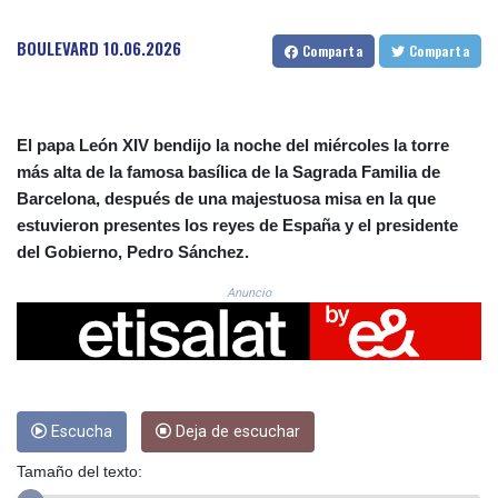
CRC 523.993489
CUC 1.156136
BOULEVARD
10.06.2026
Comparta
Comparta
CUP 30.637594
CVE 110.26363
CZK 24.258158
DJF 205.267449
El papa León XIV bendijo la noche del miércoles la torre
DKK 7.477932
más alta de la famosa basílica de la Sagrada Familia de
DOP 67.289164
Barcelona, después de una majestuosa misa en la que
DZD 152.967099
estuvieron presentes los reyes de España y el presidente
EGP 57.293288
ERN 17.342035
del Gobierno, Pedro Sánchez.
ETB 186.049588
Anuncio
FJD 2.553384
FKP 0.8566
GBP 0.856968
GEL 3.017966
GGP 0.8566
GHS 13.526832
Escucha
Deja de escuchar
GIP 0.8566
GMD 84.980421
Tamaño del texto:
GNF 10123.874202