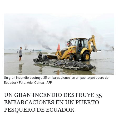
BHD 0.434883
BIF 3446.886847
BMD 1.153549
BND 1.478828
BOB 13.949011
BRL 5.892788
BSD 1.153264
BTN 109.754928
BWP 15.597695
BYN 3.414525
BYR 22609.559189
BZD 2.319419
CAD 1.617766
Un gran incendio destruye 35 embarcaciones en un puerto pesquero de
CDF 2608.174036
Ecuador / Foto: Ariel Ochoa - AFP
CHF 0.93494
CLF 0.026655
UN GRAN INCENDIO DESTRUYE 35
CLP 1052.440081
EMBARCACIONES EN UN PUERTO
CNY 7.786316
CNH 7.784327
PESQUERO DE ECUADOR
COP 3650.590183