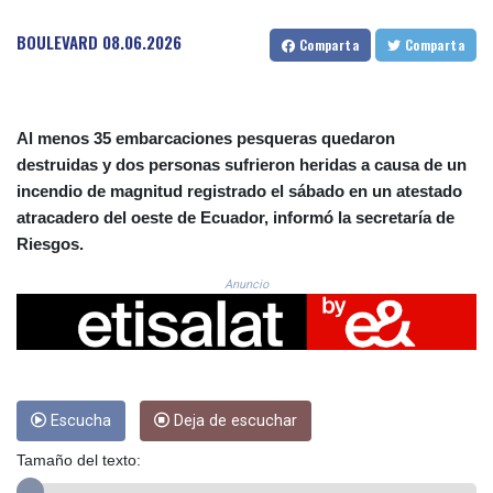
CRC 524.590231
CUC 1.153549
BOULEVARD
08.06.2026
Comparta
Comparta
CUP 30.569047
CVE 110.185618
CZK 24.233468
DJF 205.370263
Al menos 35 embarcaciones pesqueras quedaron
DKK 7.47577
destruidas y dos personas sufrieron heridas a causa de un
DOP 67.201294
incendio de magnitud registrado el sábado en un atestado
DZD 153.450895
atracadero del oeste de Ecuador, informó la secretaría de
EGP 57.316497
Riesgos.
ERN 17.303234
ETB 186.142082
Anuncio
FJD 2.552746
FKP 0.856878
GBP 0.856735
GEL 3.016492
GGP 0.856878
GHS 13.556292
Escucha
Deja de escuchar
GIP 0.856878
Tamaño del texto:
GMD 84.787876
GNF 10128.702886