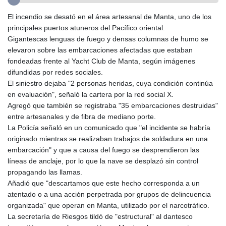
GTQ 8.79966
El incendio se desató en el área artesanal de Manta, uno de los
GYD 241.274085
principales puertos atuneros del Pacífico oriental.
HKD 9.049096
Gigantescas lenguas de fuego y densas columnas de humo se
HNL 30.910597
elevaron sobre las embarcaciones afectadas que estaban
HRK 7.53544
fondeadas frente al Yacht Club de Manta, según imágenes
HTG 150.790711
difundidas por redes sociales.
HUF 364.519161
El siniestro dejaba "2 personas heridas, cuya condición continúa
IDR 20647.372445
en evaluación", señaló la cartera por la red social X.
ILS 3.46953
Agregó que también se registraba "35 embarcaciones destruidas"
IMP 0.856878
entre artesanales y de fibra de mediano porte.
INR 109.834412
La Policía señaló en un comunicado que "el incidente se habría
IQD 1510.805008
originado mientras se realizaban trabajos de soldadura en una
IRR
embarcación" y que a causa del fuego se desprendieron las
1585899.080318
líneas de anclaje, por lo que la nave se desplazó sin control
ISK 142.416699
propagando las llamas.
JEP 0.856878
Añadió que "descartamos que este hecho corresponda a un
JMD 182.808298
atentado o a una acción perpetrada por grupos de delincuencia
JOD 0.817933
organizada" que operan en Manta, utilizado por el narcotráfico.
JPY 182.556612
La secretaría de Riesgos tildó de "estructural" al dantesco
KES 149.22293