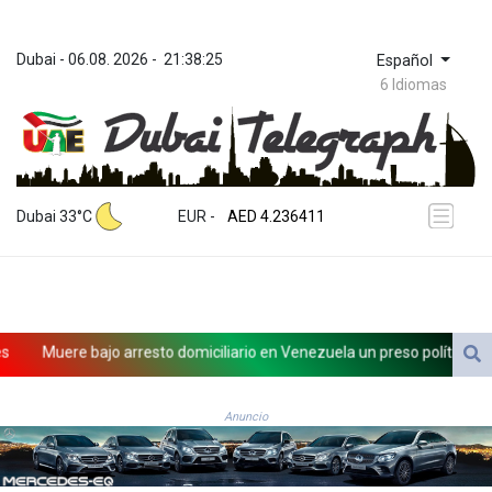
Dubai
 - 
06.08. 2026
 - 
21:38:25
Español
6 Idiomas
ZWL 371.442287
AED 4.236411
Dubai 33°C
EUR
 - 
AED 4.236411
AFN 76.134675
ALL 93.182464
AMD 422.487247
AOA 1058.957992
ARS 1726.291717
Muere bajo arresto domiciliario en Venezuela un preso político de or
AUD 1.638296
AWG 2.079272
AZN 1.957663
Anuncio
BAM 1.954392
BBD 2.322816
BDT 142.757152