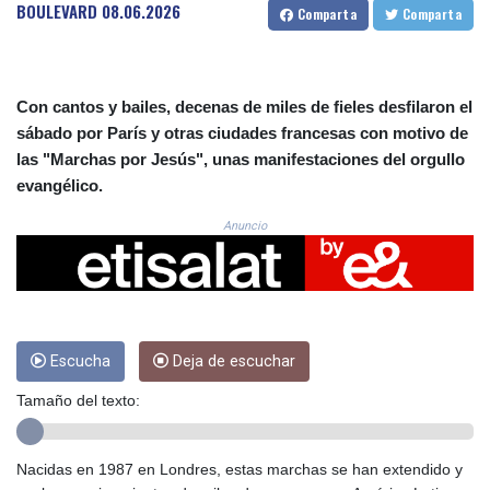
CRC 524.590231
BOULEVARD
08.06.2026
Comparta
Comparta
CUC 1.153549
CUP 30.569047
CVE 110.185618
CZK 24.233468
Con cantos y bailes, decenas de miles de fieles desfilaron el
DJF 205.370263
sábado por París y otras ciudades francesas con motivo de
DKK 7.47577
las "Marchas por Jesús", unas manifestaciones del orgullo
DOP 67.201294
evangélico.
DZD 153.450895
EGP 57.316497
Anuncio
ERN 17.303234
ETB 186.142082
FJD 2.552746
FKP 0.856878
GBP 0.856735
Escucha
Deja de escuchar
GEL 3.016492
GGP 0.856878
Tamaño del texto:
GHS 13.556292
GIP 0.856878
GMD 84.787876
Nacidas en 1987 en Londres, estas marchas se han extendido y
GNF 10128.702886