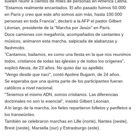
suelen reunir a cientos de miles de personas en América Latina.
GTQ 8.79966
"Estamos realmente encantados. El año pasado fuimos 50.000
GYD 241.274085
en París y creo que este año somos aún más, hasta 100.000
HKD 9.049096
personas en toda Francia", declaró a la AFP el pastor Gilbert
HNL 30.910597
Léonian, presidente de la "Marcha por Jesús" en París.
HRK 7.53544
Doce camiones con megafonía, acompañados de cantantes y
HTG 150.790711
músicos, animaron esta marcha, salpicada de alabanzas y
HUF 364.519161
flashmobs.
IDR 20647.372445
"Cantamos, bailamos, es como una fiesta en la que nos reunimos
ILS 3.46953
todos, cristianos de todas las iglesias y de todos los orígenes",
IMP 0.856878
explicó Alexia, de 23 años. No quiso dar su apellido.
INR 109.834412
"Vengo desde que nací", contó Apoline Bugarin, de 24 años.
IQD 1510.805008
Se esperaba que una quinta parte de los participantes fueran
IRR
católicos a nivel nacional.
1585899.080318
"Tenemos el mismo ADN, somos cristianos. Las diferencias
ISK 142.416699
doctrinales no son lo esencial", insistió Gilbert Léonian.
JEP 0.856878
A lo largo de la marcha, los fieles repartieron folletos y panfletos a
JMD 182.808298
los transeúntes.
JOD 0.817933
También se celebraron marchas en Lille (norte), Nantes (oeste),
JPY 182.556612
Brest (oeste), Marsella (sur) y Estrasburgo (este).
KES 149.22293