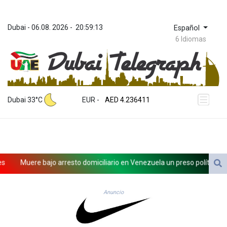
Dubai
 - 
06.08. 2026
 - 
20:59:13
Español
6 Idiomas
ZWL 371.442287
AED 4.236411
Dubai 33°C
EUR
 - 
AED 4.236411
AFN 76.134675
ALL 93.182464
AMD 422.487247
AOA 1058.957992
ARS 1726.291717
Muere bajo arresto domiciliario en Venezuela un preso político de o
AUD 1.638296
AWG 2.079272
AZN 1.957663
Anuncio
BAM 1.954392
BBD 2.322816
BDT 142.757152