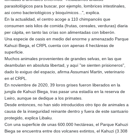
MMK 2419.480296
parasitológicos para buscar, por ejemplo, lombrices intestinales,
MNT 4144.000792
asi como bacteriológicos y bioquímicos...", explica.
MOP 9.328972
En la actualidad, el centro acoge a 110 chimpancés que
MRU 46.285429
consumen seis kilos de comida (frutas, cereales, verduras) diaria
MUR 54.242586
per cápita, en tanto las crías son alimentadas con biberón.
MVR 17.815708
Una especie de oasis en medio del enorme y amenazado Parque
MWK 2001.953827
Kahuzi Biega, el CRPL cuenta con apenas 4 hectáreas de
MXN 19.792091
superficie.
MYR 4.714415
Muchos animales provenientes de grandes selvas, en las que
MZN 73.639049
deambulan en absoluta libertad, y aquí "se sienten prisioneros",
NAD 18.831591
dado lo exiguo del espacio, afirma Assumani Martin, veterinario
NGN 1572.438973
en el CRPL.
NIO 42.484154
En noviembre de 2020, 39 loros grises fueron liberados en la
NOK 10.977222
jungla de Kahuzi Biega, tras pasar una estadía en la reserva de
NPR 175.800197
Lwiro, aunque se dedique a los primates.
NZD 1.962346
Desde entonces, no han sido introducidos otro tipo de animales a
OMR 0.443084
causa de la inseguridad reinante dentro y fuera de este santuario
PAB 1.15453
protegido, explica Libaku.
PEN 3.902569
Con una superficie de unas 600.000 hectáreas, el Parque Kahuzi
PGK 5.100921
Biega se encuentra entre dos volcanes extintos, el Kahuzi (3.308
PHP 70.185659