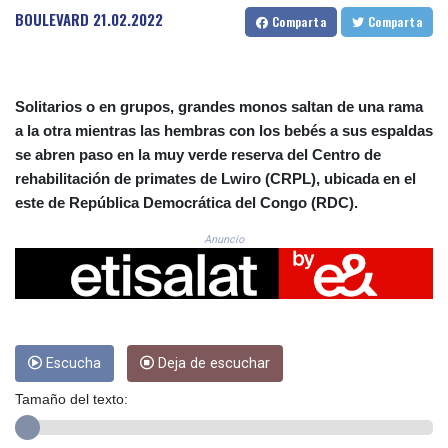
CRC 525.197761
BOULEVARD
21.02.2022
Comparta
Comparta
CUC 1.152379
CUP 30.538041
CVE 110.303663
CZK 24.256194
Solitarios o en grupos, grandes monos saltan de una rama
DJF 205.597417
a la otra mientras las hembras con los bebés a sus espaldas
DKK 7.475499
se abren paso en la muy verde reserva del Centro de
DOP 67.275332
rehabilitación de primates de Lwiro (CRPL), ubicada en el
DZD 153.346558
este de República Democrática del Congo (RDC).
EGP 57.370946
ERN 17.285684
Anuncio
ETB 186.347968
FJD 2.551309
FKP 0.856496
GBP 0.85733
GEL 3.013436
GGP 0.856496
Escucha
Deja de escuchar
GHS 13.570757
Tamaño del texto:
GIP 0.856496
GMD 85.276242
GNF 10139.201975