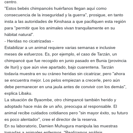
centro.
KGS 100.775889
"Estos bebés chimpancés huérfanos llegan aquí como
KHR 4683.930475
consecuencia de la inseguridad y la guerra", prosigue, en tanto
KMF 492.065825
insta a las autoridades de Kinshasa a que pacifiquen esta región
KRW 1633.531568
para "permitir que los animales vivan tranquilamente en su
KWD 0.356065
hábitat natural".
KYD 0.962162
- Heridas no cicatrizadas -
KZT 541.02372
Estabilizar a un animal requiere varias semanas e inclusive
LAK 26086.822873
meses de esfuerzos. Es, por ejemplo, el caso de Tarzán, un
LBP
chimpancé que fue recogido en junio pasado en Bunia (provincia
103388.630514
de Ituri) y que aún vive apartado, bajo cuarentena. Tarzán
LKR 387.81603
todavía muestra en su cráneo heridas sin cicatrizar, pero "ahora
LRD 208.397567
se encuentra mejor. Los pelos empiezan a crecerle, pero aún
LSL 18.831591
debe permanecer en una jaula antes de convivir con los demás",
LTL 3.402675
explica Libaku.
LVL 0.697063
La situación de Byaombe, otro chimpancé también herido y
LYD 7.359771
adoptado hace más de un año, preocupa al responsable. El
MAD 10.772009
animal recibe cuidados cotidianos pero "sin mayor éxito, su futuro
MDL 20.088564
es poco alentador", cree el director de la reserva.
MGA 4963.869122
En su laboratorio, Damien Muhugura manipula las muestras
MKD 61.548176
tomadas a animales enfermos. "Realizamos análisis