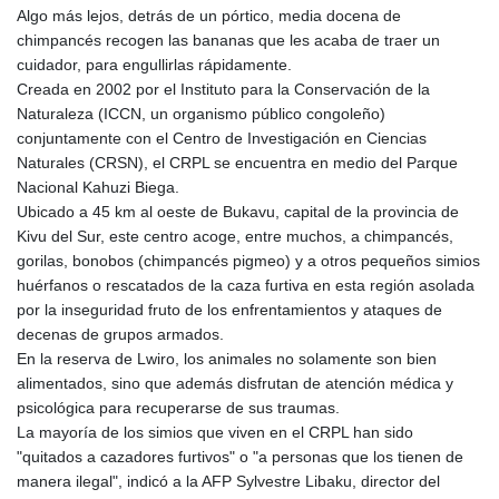
Algo más lejos, detrás de un pórtico, media docena de
GTQ 8.809317
chimpancés recogen las bananas que les acaba de traer un
GYD 241.539903
cuidador, para engullirlas rápidamente.
HKD 9.040442
Creada en 2002 por el Instituto para la Conservación de la
HNL 30.944652
Naturaleza (ICCN, un organismo público congoleño)
HRK 7.534482
conjuntamente con el Centro de Investigación en Ciencias
HTG 150.95029
Naturales (CRSN), el CRPL se encuentra en medio del Parque
HUF 366.519917
Nacional Kahuzi Biega.
IDR 20604.535143
Ubicado a 45 km al oeste de Bukavu, capital de la provincia de
ILS 3.465739
Kivu del Sur, este centro acoge, entre muchos, a chimpancés,
IMP 0.856496
gorilas, bonobos (chimpancés pigmeo) y a otros pequeños simios
INR 109.762882
huérfanos o rescatados de la caza furtiva en esta región asolada
IQD 1512.462949
por la inseguridad fruto de los enfrentamientos y ataques de
IRR
decenas de grupos armados.
1584348.162378
En la reserva de Lwiro, los animales no solamente son bien
ISK 142.411184
alimentados, sino que además disfrutan de atención médica y
JEP 0.856496
psicológica para recuperarse de sus traumas.
JMD 183.008911
La mayoría de los simios que viven en el CRPL han sido
JOD 0.81702
"quitados a cazadores furtivos" o "a personas que los tienen de
JPY 182.503455
manera ilegal", indicó a la AFP Sylvestre Libaku, director del
KES 149.119782