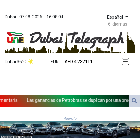
Dubai
 - 
07.08. 2026
 - 
16:08:04
Español
6 Idiomas
ZWL 371.065543
AED 4.232111
Dubai 36°C
EUR
 - 
AED 4.232111
AFN 75.483338
ALL 93.285126
AMD 422.259
AOA 1057.884483
ARS 1728.27314
taria
Las ganancias de Petrobras se duplican por una producción réco
AUD 1.637355
AWG 2.074282
iño
AZN 1.948129
Anuncio
BAM 1.956537
BBD 2.325376
BDT 142.913814