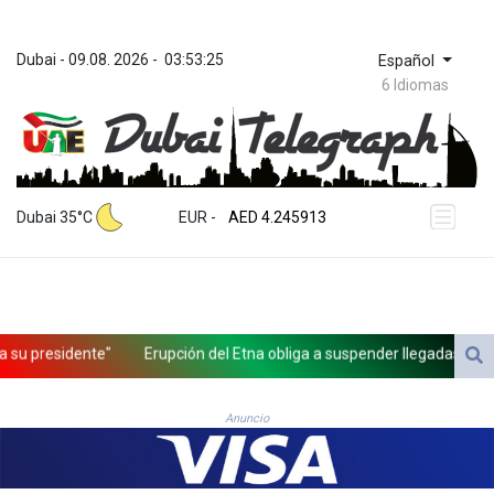
Dubai
 - 
09.08. 2026
 - 
03:53:25
Español
6 Idiomas
ZWL 372.275202
AED 4.245913
Dubai 35°C
EUR
 - 
AED 4.245913
AFN 76.887634
ALL 93.218842
AMD 422.094755
AOA 1060.176801
ARS 1724.882567
 presidente"
Erupción del Etna obliga a suspender llegadas a un aer
AUD 1.638747
AWG 2.082489
AZN 1.97002
Anuncio
BAM 1.955776
BBD 2.321671
BDT 142.688227