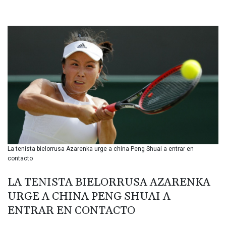
BHD 0.434695
BIF 3451.157116
BMD 1.156136
BND 1.477082
BOB 13.69983
BRL 5.876989
BSD 1.152686
BTN 109.688637
BWP 15.558807
BYN 3.432357
BYR 22660.258427
BZD 2.318271
CAD 1.61333
La tenista bielorrusa Azarenka urge a china Peng Shuai a entrar en
CDF 2615.761404
contacto
CHF 0.934181
CLF 0.026836
LA TENISTA BIELORRUSA AZARENKA
CLP 1056.199727
URGE A CHINA PENG SHUAI A
CNY 7.801146
CNH 7.796152
ENTRAR EN CONTACTO
COP 3633.55485