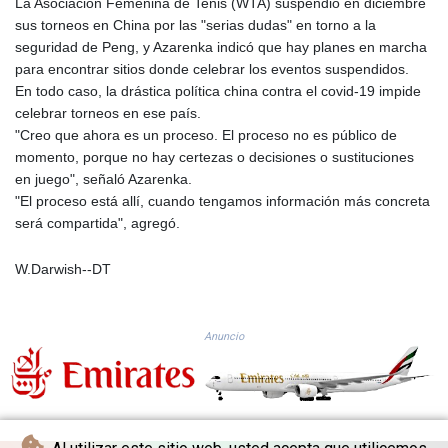
La Asociación Femenina de Tenis (WTA) suspendió en diciembre
KGS 101.104505
sus torneos en China por las "serias dudas" en torno a la
KHR 4681.941823
seguridad de Peng, y Azarenka indicó que hay planes en marcha
KMF 492.514185
para encontrar sitios donde celebrar los eventos suspendidos.
KRW 1627.712241
En todo caso, la drástica política china contra el covid-19 impide
KWD 0.356853
celebrar torneos en ese país.
KYD 0.960588
"Creo que ahora es un proceso. El proceso no es público de
KZT 540.233287
momento, porque no hay certezas o decisiones o sustituciones
LAK 26025.676609
en juego", señaló Azarenka.
LBP
"El proceso está allí, cuando tengamos información más concreta
103223.017367
será compartida", agregó.
LKR 386.635196
LRD 208.057415
W.Darwish--DT
LSL 18.726567
LTL 3.413768
LVL 0.699335
Anuncio
LYD 7.331909
MAD 10.743067
MDL 20.044751
MGA 4918.938878
MKD 61.524236