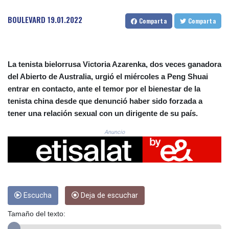
CRC 523.993489
CUC 1.156136
BOULEVARD
19.01.2022
Comparta
Comparta
CUP 30.637594
CVE 110.26363
CZK 24.258158
DJF 205.267449
La tenista bielorrusa Victoria Azarenka, dos veces ganadora
DKK 7.477932
del Abierto de Australia, urgió el miércoles a Peng Shuai
DOP 67.289164
entrar en contacto, ante el temor por el bienestar de la
DZD 152.967099
tenista china desde que denunció haber sido forzada a
EGP 57.293288
tener una relación sexual con un dirigente de su país.
ERN 17.342035
ETB 186.049588
Anuncio
FJD 2.553384
FKP 0.8566
GBP 0.856968
GEL 3.017966
GGP 0.8566
GHS 13.526832
Escucha
Deja de escuchar
GIP 0.8566
Tamaño del texto:
GMD 84.980421
GNF 10123.874202