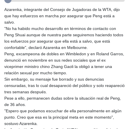
GTQ 8.794891
Azarenka, integrante del Consejo de Jugadoras de la WTA, dijo
GYD 241.157003
que hay esfuerzos en marcha por asegurar que Peng está a
HKD 9.067746
salvo.
HNL 30.895616
"No ha habido mucho desarrollo en términos de contacto con
HRK 7.536622
Peng Shuai aunque de nuestra parte seguiremos haciendo todos
HTG 150.718127
los esfuerzos por asegurar que ella está a salvo, que está
HUF 363.096405
confortable", declaró Azarenka en Melbourne.
IDR 20580.370421
Peng, excampeona de dobles en Wimbledon y en Roland Garros,
ILS 3.468234
denunció en noviembre en sus redes sociales que el ex
IMP 0.8566
viceprimer ministro chino Zhang Gaoli la obligó a tener una
INR 110.076256
relación sexual por mucho tiempo.
IQD 1509.981237
Sin embargo, su mensaje fue borrado y sus denuncias
IRR
censuradas, tras lo cual desapareció del público y solo reapareció
1590322.371805
tres semanas después.
ISK 142.598215
Pese a ello, permanecen dudas sobre la situación real de Peng,
JEP 0.8566
de 36 años.
JMD 183.057725
"Espero que podamos escuchar de ella personalmente en algún
JOD 0.819746
punto. Creo que esa es la principal meta en este momento",
JPY 182.445186
sostuvo Azarenka.
KES 149.158147