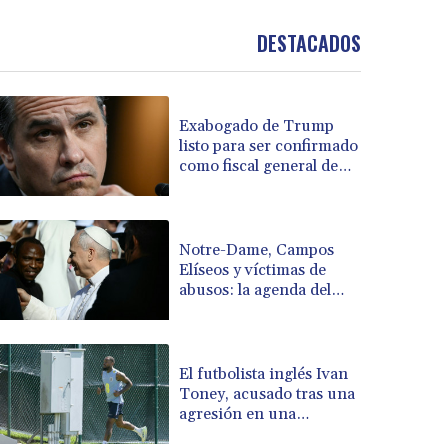
BND 1.481323
DESTACADOS
BOB 13.739522
BRL 5.876989
BSD 1.155995
BTN 110.001186
Exabogado de Trump
BWP 15.603479
listo para ser confirmado
BYN 3.442212
como fiscal general de
BYR 22660.258427
EEUU
BZD 2.324897
CAD 1.613446
Notre-Dame, Campos
CDF 2615.761404
Elíseos y víctimas de
CHF 0.934181
abusos: la agenda del
CLF 0.026749
papa en Francia
CLP 1056.199727
CNY 7.801146
El futbolista inglés Ivan
CNH 7.796152
Toney, acusado tras una
COP 3650.105178
agresión en una
CRC 525.509359
discoteca
CUC 1.156136