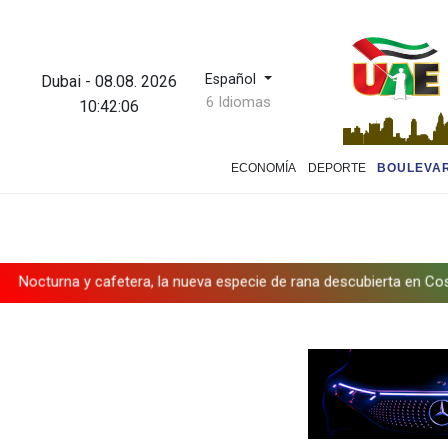
Español
Dubai
-
08.08. 2026
6 Idiomas
10:42:06
ECONOMÍA
DEPORTE
BOULEVA
y cafetera, la nueva especie de rana descubierta en Costa Rica