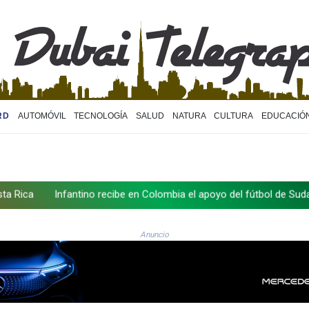
RD
AUTOMÓVIL
TECNOLOGÍA
SALUD
NATURA
CULTURA
EDUCACIÓ
Infantino recibe en Colombia el apoyo del fútbol de Sudamérica
Anuncio