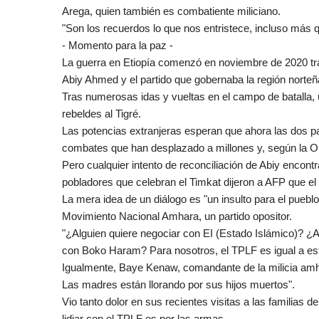
Arega, quien también es combatiente miliciano.
"Son los recuerdos lo que nos entristece, incluso más 
- Momento para la paz -
La guerra en Etiopía comenzó en noviembre de 2020 tras
Abiy Ahmed y el partido que gobernaba la región norteña 
Tras numerosas idas y vueltas en el campo de batalla, u
rebeldes al Tigré.
Las potencias extranjeras esperan que ahora las dos p
combates que han desplazado a millones y, según la O
Pero cualquier intento de reconciliación de Abiy encont
pobladores que celebran el Timkat dijeron a AFP que el
La mera idea de un diálogo es "un insulto para el pue
Movimiento Nacional Amhara, un partido opositor.
"¿Alguien quiere negociar con EI (Estado Islámico)? ¿A
con Boko Haram? Para nosotros, el TPLF es igual a es
Igualmente, Baye Kenaw, comandante de la milicia amha
Las madres están llorando por sus hijos muertos".
Vio tanto dolor en sus recientes visitas a las familias
lidiar con el TPLF es por las armas.