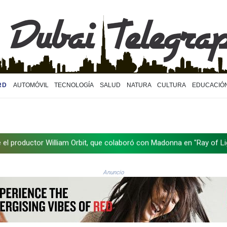
RD
AUTOMÓVIL
TECNOLOGÍA
SALUD
NATURA
CULTURA
EDUCACIÓ
r William Orbit, que colaboró con Madonna en "Ray of Light"
La 
Anuncio