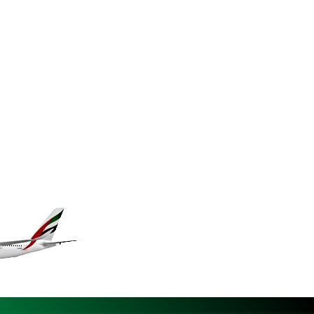
MKD 61.708483
MMK 2427.395773
MNT 4157.558143
MOP 9.341598
MRU 46.473418
MUR 54.420371
MVR 17.874501
MWK 2004.537163
MXN 19.809677
MYR 4.729001
MZN 73.883747
NAD 18.780552
NGN 1577.519501
NIO 42.541205
NOK 10.981266
NPR 176.003933
NZD 1.961655
OMR 0.444533