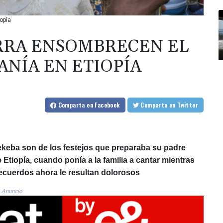
iopía
RRA ENSOMBRECEN EL
ANÍA EN ETIOPÍA
Comparta
en Facebook
Comparta
en Twitter
keba son de los festejos que preparaba su padre
e Etiopía, cuando ponía a la familia a cantar mientras
recuerdos ahora le resultan dolorosos
Anuncio