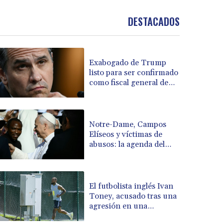
BND 1.48134
DESTACADOS
BOB 13.739681
BRL 5.892665
BSD 1.156009
BTN 110.002458
Exabogado de Trump
BWP 15.603659
listo para ser confirmado
BYN 3.442252
como fiscal general de
BYR 22660.520413
EEUU
BZD 2.324924
CAD 1.611493
Notre-Dame, Campos
CDF 2615.791646
Elíseos y víctimas de
CHF 0.933942
abusos: la agenda del
CLF 0.026753
papa en Francia
CLP 1056.362238
CNY 7.801236
El futbolista inglés Ivan
CNH 7.796982
Toney, acusado tras una
COP 3648.921861
agresión en una
CRC 525.515435
discoteca
CUC 1.156149