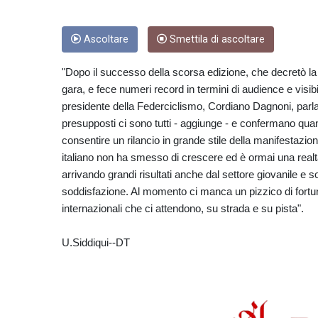
Ascoltare
Smettila di ascoltare
"Dopo il successo della scorsa edizione, che decretò la s
gara, e fece numeri record in termini di audience e visibi
presidente della Federciclismo, Cordiano Dagnoni, parla
presupposti ci sono tutti - aggiunge - e confermano quan
consentire un rilancio in grande stile della manifestazion
italiano non ha smesso di crescere ed è ormai una real
arrivando grandi risultati anche dal settore giovanile e
soddisfazione. Al momento ci manca un pizzico di fortu
internazionali che ci attendono, su strada e su pista".
U.Siddiqui--DT