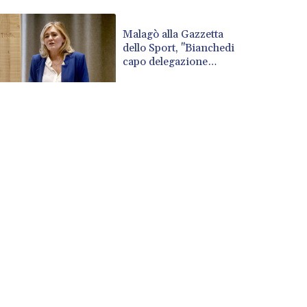
CUP 30.637594
CVE 110.26363
Malagò alla Gazzetta
dello Sport, "Bianchedi
CZK 24.258158
capo delegazione
DJF 205.267449
Azzurri"
DKK 7.477932
DOP 67.289164
DZD 152.967099
EGP 57.380687
ERN 17.342035
ETB 186.049588
FJD 2.553384
FKP 0.857252
GBP 0.858527
GEL 3.017966
GGP 0.857252
GHS 13.526832
GIP 0.857252
GMD 84.980421