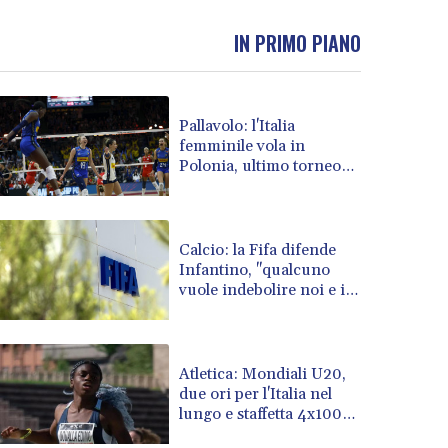
BND 1.477082
IN PRIMO PIANO
BOB 13.69983
BRL 5.876989
BSD 1.152686
BTN 109.688637
Pallavolo: l'Italia
BWP 15.558807
femminile vola in
BYN 3.432357
Polonia, ultimo torneo
BYR 22660.258427
prima degli Europei
BZD 2.318271
CAD 1.61333
Calcio: la Fifa difende
CDF 2615.761404
Infantino, "qualcuno
CHF 0.93588
vuole indebolire noi e il
CLF 0.026829
presidente"
CLP 1055.916879
CNY 7.801146
Atletica: Mondiali U20,
CNH 7.796152
due ori per l'Italia nel
COP 3633.55485
lungo e staffetta 4x100
CRC 523.993489
mista
CUC 1.156136