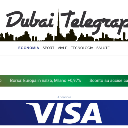
ECONOMIA
SPORT
VIALE
TECNOLOGIA
SALUTE
Europa in rialzo, Milano +0,97%
Sconto su accise carburanti, dal 
Annuncio