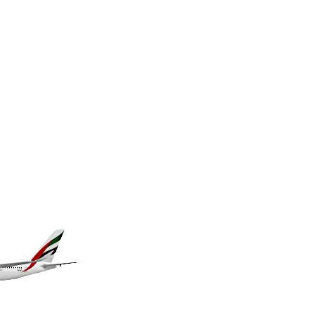
GNF 10135.249888
GTQ 8.805348
GYD 241.43004
HKD 9.054939
HNL 30.930577
HRK 7.534661
HTG 150.888179
HUF 363.741084
IDR 20659.564222
ILS 3.476689
IMP 0.857432
INR 109.925261
IQD 1511.781564
IRR 1586924.175584
ISK 141.990031
JEP 0.857432
JMD 182.926462
JOD 0.818416
JPY 182.177709