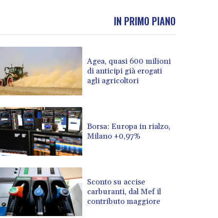
BND 1.479784
IN PRIMO PIANO
BOB 13.958027
BRL 5.910221
BSD 1.15401
BTN 109.825872
Agea, quasi 600 milioni
BWP 15.607777
di anticipi già erogati
BYN 3.416732
agli agricoltori
BYR 22624.173581
BZD 2.320918
CAD 1.615637
CDF 2609.859744
Borsa: Europa in rialzo,
CHF 0.93435
Milano +0,97%
CLF 0.02672
CLP 1055.048443
CNY 7.791054
Sconto su accise
CNH 7.789111
carburanti, dal Mef il
COP 3672.942237
contributo maggiore
CRC 524.929317
CUC 1.154295