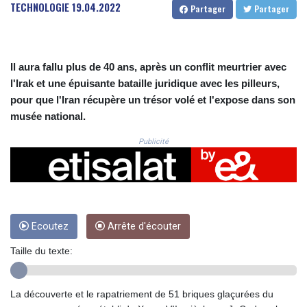
CRC 523.993489
TECHNOLOGIE
19.04.2022
Partager
Partager
CUC 1.156136
CUP 30.637594
CVE 110.26363
CZK 24.258158
Il aura fallu plus de 40 ans, après un conflit meurtrier avec
DJF 205.267449
l'Irak et une épuisante bataille juridique avec les pilleurs,
DKK 7.477932
pour que l'Iran récupère un trésor volé et l'expose dans son
DOP 67.289164
musée national.
DZD 152.967099
EGP 57.380687
Publicité
ERN 17.342035
ETB 186.049588
FJD 2.553384
FKP 0.8566
GBP 0.858527
Ecoutez
Arrête d'écouter
GEL 3.017966
GGP 0.8566
Taille du texte:
GHS 13.526832
GIP 0.8566
GMD 84.980421
La découverte et le rapatriement de 51 briques glaçurées du
GNF 10123.874202