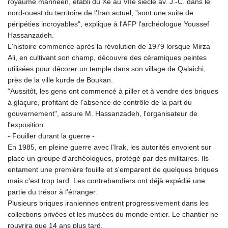
royaume mannéen, établi du Xe au VIIe siècle av. J.-C. dans le
GTQ 8.794891
nord-ouest du territoire de l'Iran actuel, "sont une suite de
GYD 241.157003
péripéties incroyables", explique à l'AFP l'archéologue Youssef
HKD 9.066767
Hassanzadeh.
HNL 30.895616
L'histoire commence après la révolution de 1979 lorsque Mirza
HRK 7.536622
Ali, en cultivant son champ, découvre des céramiques peintes
HTG 150.718127
utilisées pour décorer un temple dans son village de Qalaichi,
HUF 363.096405
près de la ville kurde de Boukan.
IDR 20580.370421
"Aussitôt, les gens ont commencé à piller et à vendre des briques
ILS 3.468234
à glaçure, profitant de l'absence de contrôle de la part du
IMP 0.8566
gouvernement", assure M. Hassanzadeh, l'organisateur de
INR 110.076256
l'exposition.
IQD 1509.981237
- Fouiller durant la guerre -
IRR
En 1985, en pleine guerre avec l'Irak, les autorités envoient sur
1590322.371805
place un groupe d'archéologues, protégé par des militaires. Ils
ISK 142.598215
entament une première fouille et s'emparent de quelques briques
JEP 0.8566
mais c'est trop tard. Les contrebandiers ont déjà expédié une
JMD 183.057725
partie du trésor à l'étranger.
JOD 0.819746
Plusieurs briques iraniennes entrent progressivement dans les
JPY 182.445186
collections privées et les musées du monde entier. Le chantier ne
KES 149.158147
rouvrira que 14 ans plus tard.