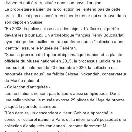
MMK 2427.596601
divisée et doit être restituée dans son pays d'origine.
MNT 4159.0218
Le propriétaire iranien de la collection ne l'entend pas de cette
MOP 9.314584
oreille. Il n'est pas disposé à restituer le trésor qui se trouve dans
MRU 46.338424
son dépôt en Suisse.
MUR 54.419742
"En 2008, la police suisse saisit les objets. L'affaire est portée
MVR 17.862733
devant les tribunaux. Un archéologue français Rémy Boucharlat
MWK 1998.775164
ayant dirigé des fouilles en Iran confirme que la "collection a une
MXN 19.812061
identité", assure le Musée de Téhéran.
MYR 4.728715
"Sous la pression de l'appareil diplomatique iranien et la plainte
MZN 73.882892
officielle du Musée national en 2015, le processus judiciaire se
NAD 18.726567
poursuit et finalement le 20 décembre 2020, la collection est
NGN 1577.963717
retournée chez nous", se félicite Jebrael Nokandeh, conservateur
NIO 42.419473
du Musée national.
NOK 10.99759
- Collection d'antiquités -
NPR 175.501819
Les restitutions ne sont pas toujours aussi compliquées. Dans
NZD 1.966719
une salle voisine, le musée expose 29 pièces de l'âge de bronze
OMR 0.442445
jusqu'à la période islamique.
PAB 1.152686
"L'an dernier, un descendant d'Henri Goblot a approché le
PEN 3.903651
conseiller culturel iranien à Paris et l'a informé qu'il possédait une
PGK 5.093937
collection d'antiquités iraniennes", raconte fièrement M.
PHP 70.183258