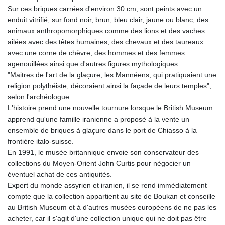
KGS 101.104505
Sur ces briques carrées d'environ 30 cm, sont peints avec un
KHR 4681.941823
enduit vitrifié, sur fond noir, brun, bleu clair, jaune ou blanc, des
KMF 492.514185
animaux anthropomorphiques comme des lions et des vaches
KRW 1627.677557
ailées avec des têtes humaines, des chevaux et des taureaux
KWD 0.356853
avec une corne de chèvre, des hommes et des femmes
KYD 0.960588
agenouillées ainsi que d'autres figures mythologiques.
KZT 540.233287
"Maitres de l'art de la glaçure, les Mannéens, qui pratiquaient une
LAK 26025.676609
religion polythéiste, décoraient ainsi la façade de leurs temples",
LBP
selon l'archéologue.
103223.017367
L'histoire prend une nouvelle tournure lorsque le British Museum
LKR 386.635196
apprend qu'une famille iranienne a proposé à la vente un
LRD 208.057415
ensemble de briques à glaçure dans le port de Chiasso à la
LSL 18.726567
frontière italo-suisse.
LTL 3.413768
En 1991, le musée britannique envoie son conservateur des
LVL 0.699335
collections du Moyen-Orient John Curtis pour négocier un
LYD 7.331909
éventuel achat de ces antiquités.
MAD 10.743067
Expert du monde assyrien et iranien, il se rend immédiatement
MDL 20.044751
compte que la collection appartient au site de Boukan et conseille
MGA 4918.938878
au British Museum et à d'autres musées européens de ne pas les
MKD 61.524236
acheter, car il s'agit d'une collection unique qui ne doit pas être