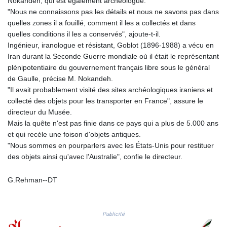
Nokandeh, qui est également archéologue.
PKR 320.014324
"Nous ne connaissons pas les détails et nous ne savons pas dans
PLN 4.299905
quelles zones il a fouillé, comment il les a collectés et dans
PYG 6853.914834
quelles conditions il les a conservés", ajoute-t-il.
QAR 4.213648
Ingénieur, iranologue et résistant, Goblot (1896-1988) a vécu en
RON 5.244583
Iran durant la Seconde Guerre mondiale où il était le représentant
RSD 117.338542
plénipotentiaire du gouvernement français libre sous le général
RUB 94.338828
de Gaulle, précise M. Nokandeh.
RWF 1694.978938
"Il avait probablement visité des sites archéologiques iraniens et
SAR 4.329446
collecté des objets pour les transporter en France", assure le
SBD 9.325039
directeur du Musée.
SCR 16.705092
Mais la quête n'est pas finie dans ce pays qui a plus de 5.000 ans
SDG 694.263698
et qui recèle une foison d'objets antiques.
SEK 10.961095
"Nous sommes en pourparlers avec les États-Unis pour restituer
SGD 1.477585
des objets ainsi qu'avec l'Australie", confie le directeur.
SLE 28.445176
SOS 658.791814
G.Rehman--DT
SRD 43.778814
STD 23929.673396
STN 24.499696
Publicité
SVC 10.085875