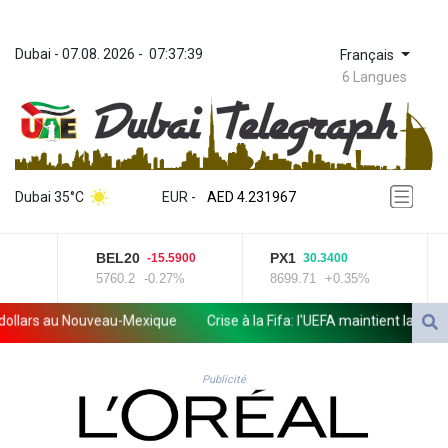
Dubai
 - 
07.08. 2026
 - 
07:37:39
Français
6 Langues
ZWL 371.052996
AED 4.231967
Dubai 35°C
EUR
 - 
AED 4.231967
AFN 75.483595
ALL 93.084804
BEL20
PX1
I
-15.5900
30.3400
AMD 422.04403
5760.2
-0.27%
8699.71
+0.35%
1
AOA 1057.848456
ARS 1727.972826
ars au Nouveau-Mexique
Crise à la Fifa: l'UEFA maintient la pression s
AUD 1.638476
AWG 2.074212
AZN 1.960615
Publicité
BAM 1.952344
BBD 2.320382
BDT 142.607535