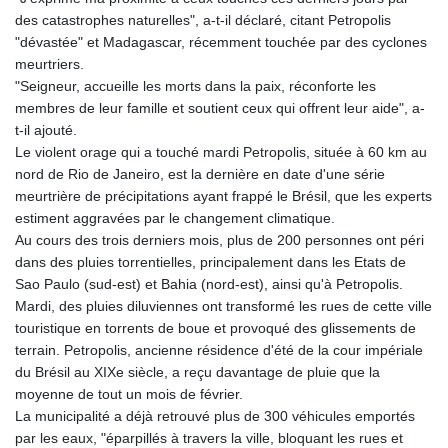
KGS 100.772506
des catastrophes naturelles", a-t-il déclaré, citant Petropolis
KHR 4671.006893
"dévastée" et Madagascar, récemment touchée par des cyclones
KMF 492.049525
meurtriers.
KRW 1640.978088
"Seigneur, accueille les morts dans la paix, réconforte les
KWD 0.356833
membres de leur famille et soutient ceux qui offrent leur aide", a-
KYD 0.960096
t-il ajouté.
KZT 539.86659
Le violent orage qui a touché mardi Petropolis, située à 60 km au
LAK 26045.837925
nord de Rio de Janeiro, est la dernière en date d'une série
LBP
meurtrière de précipitations ayant frappé le Brésil, que les experts
103192.042878
estiment aggravées par le changement climatique.
LKR 386.984902
Au cours des trois derniers mois, plus de 200 personnes ont péri
LRD 209.293797
dans des pluies torrentielles, principalement dans les Etats de
LSL 18.829049
Sao Paulo (sud-est) et Bahia (nord-est), ainsi qu'à Petropolis.
LTL 3.402561
Mardi, des pluies diluviennes ont transformé les rues de cette ville
LVL 0.697039
touristique en torrents de boue et provoqué des glissements de
LYD 7.340541
terrain. Petropolis, ancienne résidence d'été de la cour impériale
MAD 10.750759
du Brésil au XIXe siècle, a reçu davantage de pluie que la
MDL 20.045426
moyenne de tout un mois de février.
MGA 4953.209598
La municipalité a déjà retrouvé plus de 300 véhicules emportés
MKD 61.530604
par les eaux, "éparpillés à travers la ville, bloquant les rues et