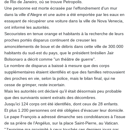
de Rio de Janeiro, où se trouve Petropolis.
GTQ 8.790438
Une personne est morte écrasée par l'effondrement d'un mur
GYD 241.021217
dans la ville d'Alegre et une autre a été emportée par les eaux en
HKD 9.039583
essayant de récupérer une voiture dans la ville de Nova Venecia,
HNL 30.878201
ont informé les autorités.
HRK 7.534341
Secouristes en tenue orange et habitants à la recherche de leurs
HTG 150.632674
proches portés disparus continuent de creuser les
HUF 365.29112
amoncèlements de boue et de débris dans cette ville de 300.000
IDR 20648.779673
habitants du sud-est du pays, que le président brésilien Jair
ILS 3.465894
Bolsonaro a décrit comme "un théâtre de guerre".
IMP 0.85598
Le nombre de disparus a baissé à mesure que des corps
INR 109.832114
supplémentaires étaient identifiés et que des familles retrouvaient
IQD 1510.141512
des proches en vie, selon la police, mais le bilan final, qui ne
IRR
cesse de grimper, reste incertain.
1584294.588378
Mais les autorités ont déclaré qu'il était désormais peu probable
ISK 142.406399
que des survivants soient extraits des décombres.
JEP 0.85598
Jusqu'ici 124 corps ont été identifiés, dont ceux de 28 enfants.
JMD 182.616705
Et plus 1.200 personnes ont été obligées d'évacuer leur domicile.
JOD 0.817025
Le pape François a adressé dimanche ses condoléances à l'issue
JPY 182.571559
de sa prière de l'Angélus, sur la place Saint-Pierre, au Vatican.
KES 149.066921
"J'exprime ma proximité à ceux touchés ces derniers jours par