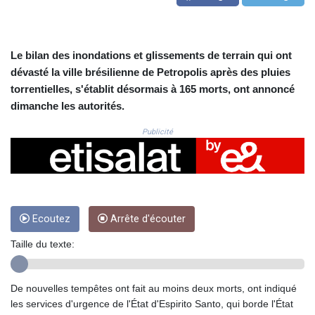
CRC 524.040432
CUC 1.15234
CUP 30.537009
CVE 110.797088
Le bilan des inondations et glissements de terrain qui ont
CZK 24.246042
dévasté la ville brésilienne de Petropolis après des pluies
DJF 204.79359
torrentielles, s'établit désormais à 165 morts, ont annoncé
DKK 7.476071
dimanche les autorités.
DOP 67.179284
DZD 153.12335
Publicité
EGP 57.264041
ERN 17.285099
ETB 185.946995
FJD 2.551799
FKP 0.85598
Ecoutez
Arrête d'écouter
GBP 0.856476
GEL 3.013365
Taille du texte:
GGP 0.85598
GHS 13.522718
GIP 0.85598
De nouvelles tempêtes ont fait au moins deux morts, ont indiqué
GMD 85.273513
les services d'urgence de l'État d'Espirito Santo, qui borde l'État
GNF 10117.544985