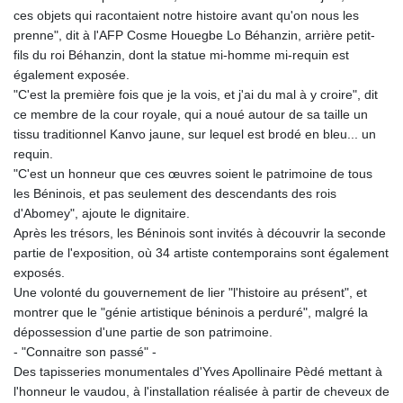
MMK 2427.367709
ces objets qui racontaient notre histoire avant qu'on nous les
MNT 4157.510076
prenne", dit à l'AFP Cosme Houegbe Lo Béhanzin, arrière petit-
MOP 9.34149
fils du roi Béhanzin, dont la statue mi-homme mi-requin est
MRU 46.349915
également exposée.
MUR 54.396619
"C'est la première fois que je la vois, et j'ai du mal à y croire", dit
MVR 17.862733
ce membre de la cour royale, qui a noué autour de sa taille un
MWK 2008.207995
tissu traditionnel Kanvo jaune, sur lequel est brodé en bleu... un
MXN 19.811776
requin.
MYR 4.728715
"C'est un honneur que ces œuvres soient le patrimoine de tous
MZN 73.882892
les Béninois, et pas seulement des descendants des rois
NAD 18.78764
d'Abomey", ajoute le dignitaire.
NGN 1577.963717
Après les trésors, les Béninois sont invités à découvrir la seconde
NIO 42.540713
partie de l'exposition, où 34 artiste contemporains sont également
NOK 10.99759
exposés.
NPR 176.001898
Une volonté du gouvernement de lier "l'histoire au présent", et
NZD 1.961547
montrer que le "génie artistique béninois a perduré", malgré la
OMR 0.442559
dépossession d'une partie de son patrimoine.
PAB 1.15598
- "Connaitre son passé" -
PEN 3.913564
Des tapisseries monumentales d'Yves Apollinaire Pèdé mettant à
PGK 5.112721
l'honneur le vaudou, à l'installation réalisée à partir de cheveux de
PHP 70.183258