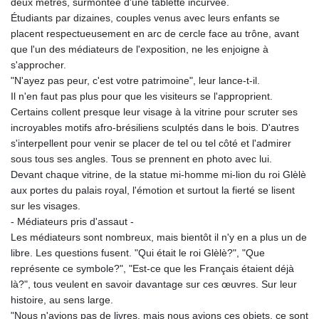
deux mètres, surmontée d'une tablette incurvée.
KGS 101.104505
Étudiants par dizaines, couples venus avec leurs enfants se
KHR 4685.244046
placent respectueusement en arc de cercle face au trône, avant
KMF 492.514185
que l'un des médiateurs de l'exposition, ne les enjoigne à
KRW 1627.712241
s'approcher.
KWD 0.356853
"N'ayez pas peur, c'est votre patrimoine", leur lance-t-il.
KYD 0.963346
Il n'en faut pas plus pour que les visiteurs se l'approprient.
KZT 541.784389
Certains collent presque leur visage à la vitrine pour scruter ses
LAK 26108.437325
incroyables motifs afro-brésiliens sculptés dans le bois. D'autres
LBP
s'interpellent pour venir se placer de tel ou tel côté et l'admirer
103531.946431
sous tous ses angles. Tous se prennent en photo avec lui.
LKR 387.745291
Devant chaque vitrine, de la statue mi-homme mi-lion du roi Glèlè
LRD 209.896866
aux portes du palais royal, l'émotion et surtout la fierté se lisent
LSL 18.648909
sur les visages.
LTL 3.413768
- Médiateurs pris d'assaut -
LVL 0.699335
Les médiateurs sont nombreux, mais bientôt il n'y en a plus un de
LYD 7.358849
libre. Les questions fusent. "Qui était le roi Glèlè?", "Que
MAD 10.757887
représente ce symbole?", "Est-ce que les Français étaient déjà
MDL 20.102303
là?", tous veulent en savoir davantage sur ces œuvres. Sur leur
MGA 4982.944983
histoire, au sens large.
MKD 61.70777
"Nous n'avions pas de livres, mais nous avions ces objets, ce sont