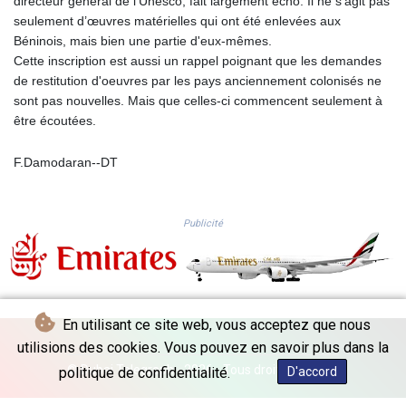
directeur général de l’Unesco, fait largement écho. Il ne s'agit pas
SZL 18.781467
seulement d’œuvres matérielles qui ont été enlevées aux
THB 38.210709
Béninois, mais bien une partie d'eux-mêmes.
TJS 10.664099
Cette inscription est aussi un rappel poignant que les demandes
TMT 4.058036
de restitution d'oeuvres par les pays anciennement colonisés ne
TND 3.366711
sont pas nouvelles. Mais que celles-ci commencent seulement à
TRY 55.144784
être écoutées.
TTD 7.835505
TWD 37.286072
F.Damodaran--DT
TZS 3060.872603
UAH 51.775757
UGX 4306.406038
Publicité
USD 1.156136
UYU 46.534057
UZS 13815.821213
VES 873.763846
VND 30295.956222
En utilisant ce site web, vous acceptez que nous
VUV 137.592149
utilisions des cookies. Vous pouvez en savoir plus dans la
WST 3.154418
XAF 657.83219
© Dubai Telegraph - 2026 - Tous droits réservés
politique de confidentialité.
D'accord
XAG 0.018216