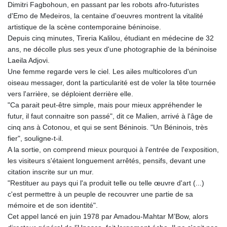
Dimitri Fagbohoun, en passant par les robots afro-futuristes
PKR 321.178758
d'Emo de Medeiros, la centaine d'oeuvres montrent la vitalité
PLN 4.299905
artistique de la scène contemporaine béninoise.
PYG 6873.802279
Depuis cinq minutes, Tireria Kalilou, étudiant en médecine de 32
QAR 4.213541
ans, ne décolle plus ses yeux d'une photographie de la béninoise
RON 5.244583
Laeila Adjovi.
RSD 117.953626
Une femme regarde vers le ciel. Les ailes multicolores d'un
RUB 94.679224
oiseau messager, dont la particularité est de voler la tête tournée
RWF 1693.738704
vers l'arrière, se déploient derrière elle.
SAR 4.370455
"Ca parait peut-être simple, mais pour mieux appréhender le
SBD 9.325039
futur, il faut connaitre son passé", dit ce Malien, arrivé à l'âge de
SCR 16.735107
cinq ans à Cotonou, et qui se sent Béninois. "Un Béninois, très
SDG 694.263698
fier", souligne-t-il.
SEK 10.961095
A la sortie, on comprend mieux pourquoi à l'entrée de l'exposition,
SGD 1.477777
les visiteurs s'étaient longuement arrêtés, pensifs, devant une
SLE 28.445176
citation inscrite sur un mur.
SOS 694.263682
"Restituer au pays qui l'a produit telle ou telle œuvre d'art (...)
SRD 43.778814
c'est permettre à un peuple de recouvrer une partie de sa
STD 23929.673396
mémoire et de son identité".
STN 24.712399
Cet appel lancé en juin 1978 par Amadou-Mahtar M’Bow, alors
SVC 10.11514