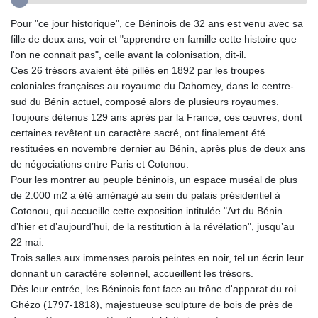
GTQ 8.820142
Pour "ce jour historique", ce Béninois de 32 ans est venu avec sa
GYD 241.849406
fille de deux ans, voir et "apprendre en famille cette histoire que
HKD 9.067746
l'on ne connait pas", celle avant la colonisation, dit-il.
HNL 31.077375
Ces 26 trésors avaient été pillés en 1892 par les troupes
HRK 7.536622
coloniales françaises au royaume du Dahomey, dans le centre-
HTG 151.150865
sud du Bénin actuel, composé alors de plusieurs royaumes.
HUF 363.096405
Toujours détenus 129 ans après par la France, ces œuvres, dont
IDR 20580.370421
certaines revêtent un caractère sacré, ont finalement été
ILS 3.468234
restituées en novembre dernier au Bénin, après plus de deux ans
IMP 0.859288
de négociations entre Paris et Cotonou.
INR 109.992259
Pour les montrer au peuple béninois, un espace muséal de plus
IQD 1515.115748
de 2.000 m2 a été aménagé au sein du palais présidentiel à
IRR
Cotonou, qui accueille cette exposition intitulée "Art du Bénin
1590322.371805
d’hier et d’aujourd’hui, de la restitution à la révélation", jusqu’au
ISK 142.598215
22 mai.
JEP 0.859288
Trois salles aux immenses parois peintes en noir, tel un écrin leur
JMD 183.583315
donnant un caractère solennel, accueillent les trésors.
JOD 0.819746
Dès leur entrée, les Béninois font face au trône d'apparat du roi
JPY 182.445186
Ghézo (1797-1818), majestueuse sculpture de bois de près de
KES 148.887592