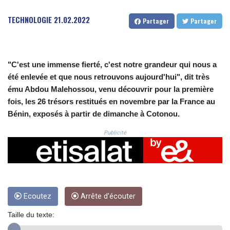
CRC 525.509359
CUC 1.156136
TECHNOLOGIE
21.02.2022
Partager
Partager
CUP 30.637594
CVE 110.646682
CZK 24.258158
DJF 205.46888
"C'est une immense fierté, c'est notre grandeur qui nous a
DKK 7.477932
été enlevée et que nous retrouvons aujourd'hui", dit très
DOP 67.345355
ému Abdou Malehossou, venu découvrir pour la première
DZD 153.688625
fois, les 26 trésors restitués en novembre par la France au
EGP 57.293288
Bénin, exposés à partir de dimanche à Cotonou.
ERN 17.342035
ETB 184.982115
Publicité
FJD 2.553384
FKP 0.859288
GBP 0.856968
GEL 3.017966
GGP 0.859288
GHS 13.596606
Ecoutez
Arrête d'écouter
GIP 0.859288
Taille du texte:
GMD 84.980421
GNF 10145.090599