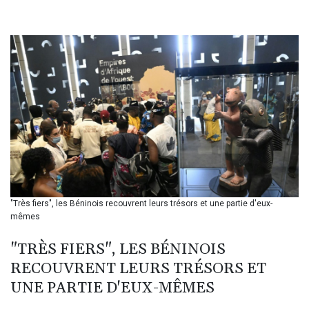
BHD 0.435984
BIF 3453.955207
BMD 1.156136
BND 1.481323
BOB 13.739522
BRL 5.876989
BSD 1.155995
BTN 110.001186
BWP 15.603479
BYN 3.442212
BYR 22660.258427
BZD 2.324897
CAD 1.613446
"Très fiers", les Béninois recouvrent leurs trésors et une partie d'eux-
CDF 2615.761404
mêmes
CHF 0.934181
CLF 0.026749
"TRÈS FIERS", LES BÉNINOIS
CLP 1056.199727
RECOUVRENT LEURS TRÉSORS ET
CNY 7.801146
CNH 7.796152
UNE PARTIE D'EUX-MÊMES
COP 3650.105178