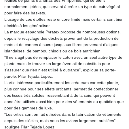
feuilles de plants d'ananas des Philippines, qui seraient
KGS 100.775889
normalement jetées, qui servent à créer un type de cuir végétal
KHR 4683.930475
pour faire des baskets.
KMF 492.065825
L'usage de ces étoffes reste encore limité mais certains sont bien
KRW 1633.531568
décidés à les généraliser.
KWD 0.356065
La marque espagnole Pyratex propose de nombreuses options,
KYD 0.962162
depuis le recyclage des déchets provenant de la production de
KZT 541.02372
maïs et de cannes à sucre jusqu'aux fibres provenant d'algues
LAK 26086.822873
islandaises, de bambou chinois ou de bois autrichien.
LBP
"Il ne s'agit pas de remplacer le coton avec un seul autre type de
103388.630514
plante mais de trouver un large éventail de substituts pour
LKR 387.81603
s'assurer que rien n'est utilisé à outrance", explique sa porte-
LRD 208.397567
parole, Pilar Tejada Lopez.
LSL 18.831591
L'ortie intéresse particulièrement les créateurs car cette plante,
LTL 3.402675
plus connue pour ses effets urticants, permet de confectionner
LVL 0.697063
des tissus très solides, ressemblant à de la soie, qui peuvent
LYD 7.359771
donc être utilisés aussi bien pour des vêtements du quotidien que
MAD 10.772009
pour des gammes de luxe.
MDL 20.088564
"Les orties sont en fait utilisées dans la fabrication de vêtements
MGA 4963.869122
depuis des siècles, mais nous les avions largement oubliées",
MKD 61.548176
souligne Pilar Tejada Lopez.