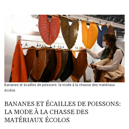
BHD 0.435364
BIF 3450.549574
BMD 1.152379
BND 1.480393
BOB 13.964198
BRL 5.891306
BSD 1.154535
BTN 109.874896
BWP 15.61488
BYN 3.418287
BYR 22586.626891
BZD 2.321974
CAD 1.615497
Bananes et écailles de poissons: la mode à la chasse des matériaux
CDF 2604.376508
écolos
CHF 0.934643
CLF 0.02673
BANANES ET ÉCAILLES DE POISSONS:
CLP 1055.440971
LA MODE À LA CHASSE DES
CNY 7.777463
CNH 7.774433
MATÉRIAUX ÉCOLOS
COP 3641.932253