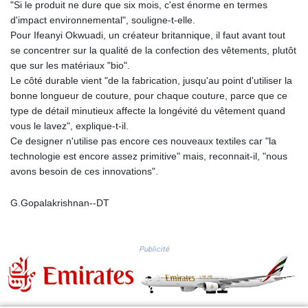
"Si le produit ne dure que six mois, c'est énorme en termes
PKR 320.527693
d'impact environnemental", souligne-t-elle.
PLN 4.302263
Pour Ifeanyi Okwuadi, un créateur britannique, il faut avant tout
PYG 6867.585958
se concentrer sur la qualité de la confection des vêtements, plutôt
QAR 4.220243
que sur les matériaux "bio".
RON 5.256461
Le côté durable vient "de la fabrication, jusqu'au point d'utiliser la
RSD 117.34213
bonne longueur de couture, pour chaque couture, parce que ce
RUB 94.667126
type de détail minutieux affecte la longévité du vêtement quand
RWF 1696.038636
vous le lavez", explique-t-il.
SAR 4.32528
Ce designer n'utilise pas encore ces nouveaux textiles car "la
SBD 9.297794
technologie est encore assez primitive" mais, reconnait-il, "nous
SCR 16.700579
avons besoin de ces innovations".
SDG 692.002662
SEK 10.945041
G.Gopalakrishnan--DT
SGD 1.476837
SLE 28.349629
SOS 659.848463
Publicité
SRD 43.636562
STD 23851.917062
STN 24.509229
SVC 10.101804