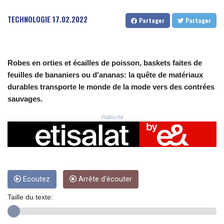
CRC 525.197761
CUC 1.152379
TECHNOLOGIE
17.02.2022
Partager
Partager
CUP 30.538041
CVE 110.303663
CZK 24.256194
DJF 205.597417
Robes en orties et écailles de poisson, baskets faites de
DKK 7.475499
feuilles de bananiers ou d'ananas: la quête de matériaux
DOP 67.275332
durables transporte le monde de la mode vers des contrées
DZD 153.346558
sauvages.
EGP 57.370946
ERN 17.285684
Publicité
ETB 186.347968
FJD 2.551309
FKP 0.856496
GBP 0.85733
GEL 3.013436
GGP 0.856496
Ecoutez
Arrête d'écouter
GHS 13.570757
Taille du texte:
GIP 0.856496
GMD 85.276242
GNF 10139.201975