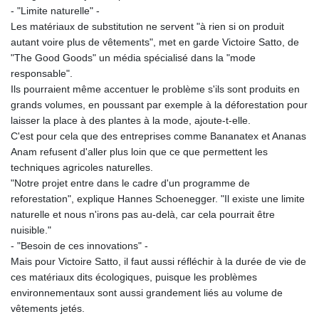
MMK 2419.480296
- "Limite naturelle" -
MNT 4144.000792
Les matériaux de substitution ne servent "à rien si on produit
MOP 9.328972
autant voire plus de vêtements", met en garde Victoire Satto, de
MRU 46.285429
"The Good Goods" un média spécialisé dans la "mode
MUR 54.242586
responsable".
MVR 17.815708
Ils pourraient même accentuer le problème s'ils sont produits en
MWK 2001.953827
grands volumes, en poussant par exemple à la déforestation pour
MXN 19.792091
laisser la place à des plantes à la mode, ajoute-t-elle.
MYR 4.714415
C'est pour cela que des entreprises comme Bananatex et Ananas
MZN 73.639049
Anam refusent d'aller plus loin que ce que permettent les
NAD 18.831591
techniques agricoles naturelles.
NGN 1572.438973
"Notre projet entre dans le cadre d'un programme de
NIO 42.484154
reforestation", explique Hannes Schoenegger. "Il existe une limite
NOK 10.977222
naturelle et nous n'irons pas au-delà, car cela pourrait être
NPR 175.800197
nuisible."
NZD 1.962346
- "Besoin de ces innovations" -
OMR 0.443084
Mais pour Victoire Satto, il faut aussi réfléchir à la durée de vie de
PAB 1.15453
ces matériaux dits écologiques, puisque les problèmes
PEN 3.902569
environnementaux sont aussi grandement liés au volume de
PGK 5.100921
vêtements jetés.
PHP 70.185659