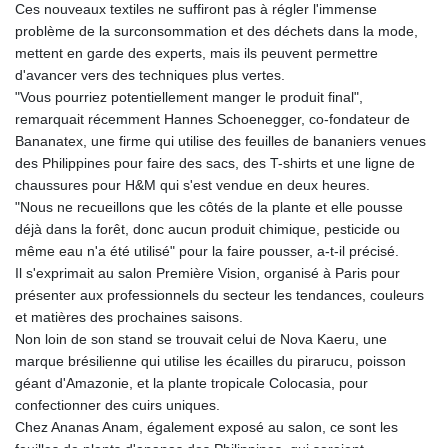
Ces nouveaux textiles ne suffiront pas à régler l'immense
GTQ 8.809317
problème de la surconsommation et des déchets dans la mode,
GYD 241.539903
mettent en garde des experts, mais ils peuvent permettre
HKD 9.040442
d'avancer vers des techniques plus vertes.
HNL 30.944652
"Vous pourriez potentiellement manger le produit final",
HRK 7.534482
remarquait récemment Hannes Schoenegger, co-fondateur de
HTG 150.95029
Bananatex, une firme qui utilise des feuilles de bananiers venues
HUF 366.519917
des Philippines pour faire des sacs, des T-shirts et une ligne de
IDR 20604.535143
chaussures pour H&M qui s'est vendue en deux heures.
ILS 3.465739
"Nous ne recueillons que les côtés de la plante et elle pousse
IMP 0.856496
déjà dans la forêt, donc aucun produit chimique, pesticide ou
INR 109.762882
même eau n'a été utilisé" pour la faire pousser, a-t-il précisé.
IQD 1512.462949
Il s'exprimait au salon Première Vision, organisé à Paris pour
IRR
présenter aux professionnels du secteur les tendances, couleurs
1584348.162378
et matières des prochaines saisons.
ISK 142.411184
Non loin de son stand se trouvait celui de Nova Kaeru, une
JEP 0.856496
marque brésilienne qui utilise les écailles du pirarucu, poisson
JMD 183.008911
géant d'Amazonie, et la plante tropicale Colocasia, pour
JOD 0.81702
confectionner des cuirs uniques.
JPY 182.503455
Chez Ananas Anam, également exposé au salon, ce sont les
KES 149.119782