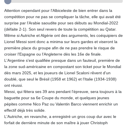
GTQ 8.794891
Attention cependant pour l'Albiceleste de bien entrer dans la
GYD 241.157003
compétition pour ne pas se compliquer la tâche, elle qui avait été
HKD 9.067746
surprise par l'Arabie saoudite pour ses débuts au Mondial-2022
HNL 30.895616
(défaite 2-1). Son seul revers de toute la compétition au Qatar.
HRK 7.536622
Même si Autriche et Algérie ont des arguments, les coéquipiers de
HTG 150.718127
Lionel Messi sont donc a minima sur leurs gardes et viseront la
HUF 363.096405
première place du groupe afin de ne pas prendre le risque de
IDR 20580.370421
croiser l'Espagne ou l'Angleterre dès les 16e de finale.
ILS 3.468234
L'Argentine s'est qualifiée presque dans un fauteuil, première de
IMP 0.857252
la zone sud-américaine en compostant son ticket pour le Mondial
INR 110.076256
dès mars 2025, et les joueurs de Lionel Scaloni rêvent d'un
IQD 1509.981237
doublé, que seul le Brésil (1958 et 1962) et l'Italie (1934-1938)
IRR
ont réussi.
1590322.371805
Messi, qui fêtera ses 39 ans pendant l'épreuve, sera toujours à la
ISK 142.598215
baguette pour sa 6e Coupe du monde, et quelques jeunes
JEP 0.857252
pépites comme Nico Paz ou Valentin Barco viennent enrichir un
JMD 183.057725
effectif déjà très solide.
JOD 0.819746
L'Autriche, en revanche, a enregistré un gros coup dur avec le
JPY 182.445186
forfait de dernière minute de son maître à jouer Christoph
KES 149.158147