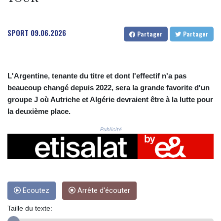
CRC 523.993489
CUC 1.156136
CUP 30.637594
SPORT
09.06.2026
Partager
Partager
CVE 110.26363
CZK 24.258158
DJF 205.267449
DKK 7.477932
L'Argentine, tenante du titre et dont l'effectif n'a pas
DOP 67.289164
beaucoup changé depuis 2022, sera la grande favorite d'un
DZD 152.967099
groupe J où Autriche et Algérie devraient être à la lutte pour
EGP 57.380687
ERN 17.342035
la deuxième place.
ETB 186.049588
Publicité
FJD 2.553384
FKP 0.857252
GBP 0.858527
GEL 3.017966
GGP 0.857252
GHS 13.526832
Ecoutez
Arrête d'écouter
GIP 0.857252
Taille du texte:
GMD 84.980421
GNF 10123.874202