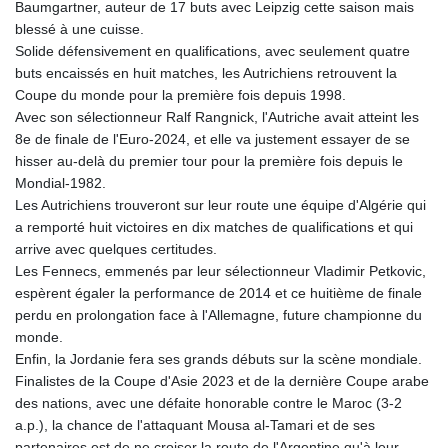
Baumgartner, auteur de 17 buts avec Leipzig cette saison mais
KGS 101.104505
blessé à une cuisse.
KHR 4681.941823
Solide défensivement en qualifications, avec seulement quatre
KMF 492.514185
buts encaissés en huit matches, les Autrichiens retrouvent la
KRW 1627.677557
Coupe du monde pour la première fois depuis 1998.
KWD 0.356853
Avec son sélectionneur Ralf Rangnick, l'Autriche avait atteint les
KYD 0.960588
8e de finale de l'Euro-2024, et elle va justement essayer de se
KZT 540.233287
hisser au-delà du premier tour pour la première fois depuis le
LAK 26025.676609
Mondial-1982.
LBP
Les Autrichiens trouveront sur leur route une équipe d'Algérie qui
103223.017367
a remporté huit victoires en dix matches de qualifications et qui
LKR 386.635196
arrive avec quelques certitudes.
LRD 208.057415
Les Fennecs, emmenés par leur sélectionneur Vladimir Petkovic,
LSL 18.726567
espèrent égaler la performance de 2014 et ce huitième de finale
LTL 3.413768
perdu en prolongation face à l'Allemagne, future championne du
LVL 0.699335
monde.
LYD 7.331909
Enfin, la Jordanie fera ses grands débuts sur la scène mondiale.
MAD 10.743067
Finalistes de la Coupe d'Asie 2023 et de la dernière Coupe arabe
MDL 20.044751
des nations, avec une défaite honorable contre le Maroc (3-2
MGA 4918.938878
a.p.), la chance de l'attaquant Mousa al-Tamari et de ses
MKD 61.524236
partenaires est de ne croiser la route de l'Argentine qu'à leur