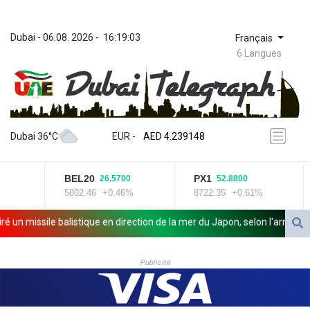
Dubai
 - 
06.08. 2026
 - 
16:19:03
Français
6 Langues
ZWL 371.682381
AED 4.239148
Dubai 36°C
EUR
 - 
AED 4.239148
AFN 76.183133
ALL 93.242695
BEL20
PX1
26.5700
52.8800
AMD 422.066935
5802.46
+0.46%
8722.35
+0.61%
AOA 1059.642688
ARS 1727.110367
n missile balistique en direction de la mer du Japon, selon l'armée sud-
AUD 1.638971
AWG 2.080616
t OpenAI
AZN 1.960251
Publicité
BAM 1.955655
BBD 2.324318
BDT 142.849428