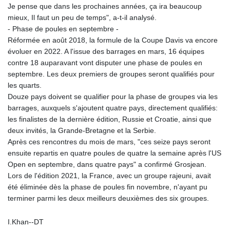
MMK 2423.376627
Je pense que dans les prochaines années, ça ira beaucoup
MNT 4150.658845
mieux, Il faut un peu de temps", a-t-il analysé.
MOP 9.324769
- Phase de poules en septembre -
MRU 46.264576
Réformée en août 2018, la formule de la Coupe Davis va encore
MUR 54.182173
évoluer en 2022. A l'issue des barrages en mars, 16 équipes
MVR 17.833786
contre 18 auparavant vont disputer une phase de poules en
MWK 2001.034568
septembre. Les deux premiers de groupes seront qualifiés pour
MXN 19.905129
les quarts.
MYR 4.720486
Douze pays doivent se qualifier pour la phase de groupes via les
MZN 73.770814
barrages, auxquels s'ajoutent quatre pays, directement qualifiés:
NAD 18.823025
les finalistes de la dernière édition, Russie et Croatie, ainsi que
NGN 1573.04937
deux invités, la Grande-Bretagne et la Serbie.
NIO 42.466857
Après ces rencontres du mois de mars, "ces seize pays seront
NOK 11.000254
ensuite repartis en quatre poules de quatre la semaine après l'US
NPR 175.719473
Open en septembre, dans quatre pays" a confirmé Grosjean.
NZD 1.961533
Lors de l'édition 2021, la France, avec un groupe rajeuni, avait
OMR 0.443831
été éliminée dès la phase de poules fin novembre, n'ayant pu
PAB 1.154005
terminer parmi les deux meilleurs deuxièmes des six groupes.
PEN 3.900811
PGK 5.098623
I.Khan--DT
PHP 70.147602