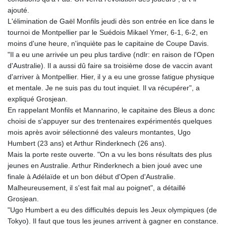
KGS 100.942743
ajouté.
KHR 4682.633154
L'élimination de Gaël Monfils jeudi dès son entrée en lice dans le
KMF 492.883829
tournoi de Montpellier par le Suédois Mikael Ymer, 6-1, 6-2, en
KRW 1642.584342
moins d'une heure, n'inquiète pas le capitaine de Coupe Davis.
KWD 0.356596
"Il a eu une arrivée un peu plus tardive (ndlr: en raison de l'Open
KYD 0.961725
d'Australie). Il a aussi dû faire sa troisième dose de vaccin avant
KZT 540.782319
d'arriver à Montpellier. Hier, il y a eu une grosse fatigue physique
LAK 26074.844302
et mentale. Je ne suis pas du tout inquiet. Il va récupérer", a
LBP
expliqué Grosjean.
103342.499248
En rappelant Monfils et Mannarino, le capitaine des Bleus a donc
LKR 387.641311
choisi de s'appuyer sur des trentenaires expérimentés quelques
LRD 208.303681
mois après avoir sélectionné des valeurs montantes, Ugo
LSL 18.823107
Humbert (23 ans) et Arthur Rinderknech (26 ans).
LTL 3.408332
Mais la porte reste ouverte. "On a vu les bons résultats des plus
LVL 0.698221
jeunes en Australie. Arthur Rinderknech a bien joué avec une
LYD 7.356456
finale à Adélaïde et un bon début d'Open d'Australie.
MAD 10.767203
Malheureusement, il s'est fait mal au poignet", a détaillé
MDL 20.079427
Grosjean.
MGA 4961.611298
"Ugo Humbert a eu des difficultés depuis les Jeux olympiques (de
MKD 61.52518
Tokyo). Il faut que tous les jeunes arrivent à gagner en constance.