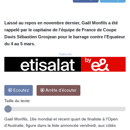
CRC 524.929317
CUC 1.154295
CUP 30.588806
CVE 110.25684
Laissé au repos en novembre dernier, Gaël Monfils a été
CZK 24.205269
rappelé par le capitaine de l'équipe de France de Coupe
DJF 205.50301
Davis Sébastien Grosjean pour le barrage contre l'Equateur
DKK 7.475304
du 4 au 5 mars.
DOP 67.244732
DZD 153.502688
Publicité
EGP 57.471515
ERN 17.314419
ETB 186.262401
FJD 2.553819
FKP 0.857432
Ecoutez
Arrête d'écouter
GBP 0.857122
GEL 3.018477
Taille du texte:
GGP 0.857432
GHS 13.565055
GIP 0.857432
Gaël Monfils, 16e mondial et récent quart de finaliste à l'Open
GMD 84.842311
d'Australie, figure dans la liste annoncée vendredi, aux côtés
GNF 10135.249888