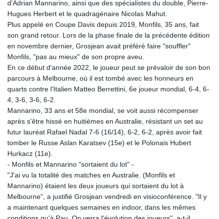
d'Adrian Mannarino, ainsi que des spécialistes du double, Pierre-
GTQ 8.805348
Hugues Herbert et le quadragénaire Nicolas Mahut.
GYD 241.43004
Plus appelé en Coupe Davis depuis 2019, Monfils, 35 ans, fait
HKD 9.054939
son grand retour. Lors de la phase finale de la précédente édition
HNL 30.930577
en novembre dernier, Grosjean avait préféré faire "souffler"
HRK 7.534661
Monfils, "pas au mieux" de son propre aveu.
HTG 150.888179
En ce début d'année 2022, le joueur peut se prévaloir de son bon
HUF 363.741084
parcours à Melbourne, où il est tombé avec les honneurs en
IDR 20659.564222
quarts contre l'Italien Matteo Berrettini, 6e joueur mondial, 6-4, 6-
ILS 3.476689
4, 3-6, 3-6, 6-2.
IMP 0.857432
Mannarino, 33 ans et 58e mondial, se voit aussi récompenser
INR 109.925261
après s'être hissé en huitièmes en Australie, résistant un set au
IQD 1511.781564
futur lauréat Rafael Nadal 7-6 (16/14), 6-2, 6-2, après avoir fait
IRR
tomber le Russe Aslan Karatsev (15e) et le Polonais Hubert
1586924.175584
Hurkacz (11e).
ISK 141.990031
- Monfils et Mannarino "sortaient du lot" -
JEP 0.857432
"J'ai vu la totalité des matches en Australie. (Monfils et
JMD 182.926462
Mannarino) étaient les deux joueurs qui sortaient du lot à
JOD 0.818416
Melbourne", a justifié Grosjean vendredi en visioconférence. "Il y
JPY 182.177709
a maintenant quelques semaines en indoor, dans les mêmes
KES 149.308045
conditions qu'à Pau. On verra l'évolution des joueurs", a-t-il