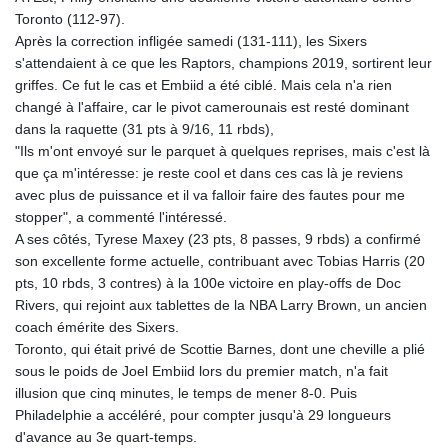
KGS 101.104505
Toronto (112-97).
KHR 4685.244046
Après la correction infligée samedi (131-111), les Sixers
KMF 492.514185
s'attendaient à ce que les Raptors, champions 2019, sortirent leur
KRW 1627.712241
griffes. Ce fut le cas et Embiid a été ciblé. Mais cela n'a rien
KWD 0.356853
changé à l'affaire, car le pivot camerounais est resté dominant
KYD 0.963346
dans la raquette (31 pts à 9/16, 11 rbds),
KZT 541.784389
"Ils m'ont envoyé sur le parquet à quelques reprises, mais c'est là
LAK 26108.437325
que ça m'intéresse: je reste cool et dans ces cas là je reviens
LBP
avec plus de puissance et il va falloir faire des fautes pour me
103531.946431
stopper", a commenté l'intéressé.
LKR 387.745291
A ses côtés, Tyrese Maxey (23 pts, 8 passes, 9 rbds) a confirmé
LRD 209.896866
son excellente forme actuelle, contribuant avec Tobias Harris (20
LSL 18.648909
pts, 10 rbds, 3 contres) à la 100e victoire en play-offs de Doc
LTL 3.413768
Rivers, qui rejoint aux tablettes de la NBA Larry Brown, un ancien
LVL 0.699335
coach émérite des Sixers.
LYD 7.358849
Toronto, qui était privé de Scottie Barnes, dont une cheville a plié
MAD 10.757887
sous le poids de Joel Embiid lors du premier match, n'a fait
MDL 20.102303
illusion que cinq minutes, le temps de mener 8-0. Puis
MGA 4982.944983
Philadelphie a accéléré, pour compter jusqu'à 29 longueurs
MKD 61.70777
d'avance au 3e quart-temps.