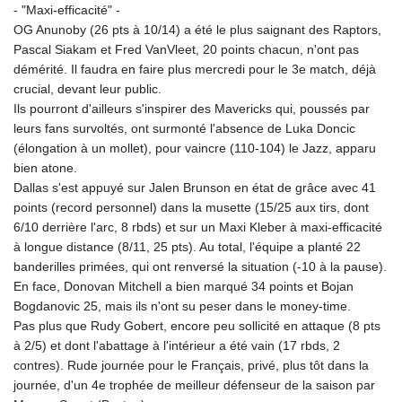
MMK 2427.367709
- "Maxi-efficacité" -
MNT 4157.510076
OG Anunoby (26 pts à 10/14) a été le plus saignant des Raptors,
MOP 9.34149
Pascal Siakam et Fred VanVleet, 20 points chacun, n'ont pas
MRU 46.349915
démérité. Il faudra en faire plus mercredi pour le 3e match, déjà
MUR 54.396619
crucial, devant leur public.
MVR 17.862733
Ils pourront d'ailleurs s'inspirer des Mavericks qui, poussés par
MWK 2008.207995
leurs fans survoltés, ont surmonté l'absence de Luka Doncic
MXN 19.811776
(élongation à un mollet), pour vaincre (110-104) le Jazz, apparu
MYR 4.728715
bien atone.
MZN 73.882892
Dallas s'est appuyé sur Jalen Brunson en état de grâce avec 41
NAD 18.78764
points (record personnel) dans la musette (15/25 aux tirs, dont
NGN 1577.963717
6/10 derrière l'arc, 8 rbds) et sur un Maxi Kleber à maxi-efficacité
NIO 42.540713
à longue distance (8/11, 25 pts). Au total, l'équipe a planté 22
NOK 10.99759
banderilles primées, qui ont renversé la situation (-10 à la pause).
NPR 176.001898
En face, Donovan Mitchell a bien marqué 34 points et Bojan
NZD 1.961547
Bogdanovic 25, mais ils n'ont su peser dans le money-time.
OMR 0.442559
Pas plus que Rudy Gobert, encore peu sollicité en attaque (8 pts
PAB 1.15598
à 2/5) et dont l'abattage à l'intérieur a été vain (17 rbds, 2
PEN 3.913564
contres). Rude journée pour le Français, privé, plus tôt dans la
PGK 5.112721
journée, d'un 4e trophée de meilleur défenseur de la saison par
PHP 70.183258