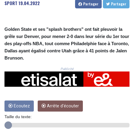
CRC 525.509359
SPORT
19.04.2022
Partager
Partager
CUC 1.156136
CUP 30.637594
CVE 110.646682
CZK 24.258158
Golden State et ses "splash brothers" ont fait pleuvoir la
DJF 205.46888
grêle sur Denver, pour mener 2-0 dans leur série du 1er tour
DKK 7.477932
des play-offs NBA, tout comme Philadelphie face à Toronto,
DOP 67.345355
Dallas ayant égalisé contre Utah grâce à 41 points de Jalen
DZD 153.688625
Brunson.
EGP 57.293288
ERN 17.342035
Publicité
ETB 184.982115
FJD 2.553384
FKP 0.859288
GBP 0.856968
GEL 3.017966
Ecoutez
Arrête d'écouter
GGP 0.859288
GHS 13.596606
Taille du texte:
GIP 0.859288
GMD 84.980421
GNF 10145.090599