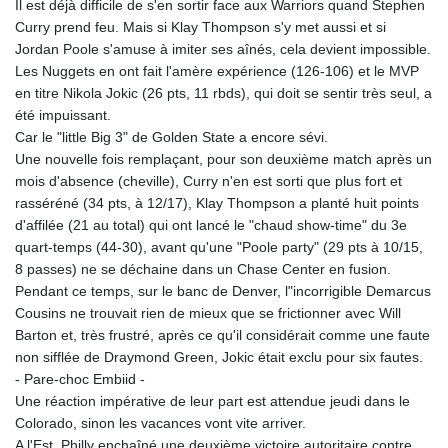
Il est déjà difficile de s'en sortir face aux Warriors quand Stephen
GTQ 8.820142
Curry prend feu. Mais si Klay Thompson s'y met aussi et si
GYD 241.849406
Jordan Poole s'amuse à imiter ses aînés, cela devient impossible.
HKD 9.067746
Les Nuggets en ont fait l'amère expérience (126-106) et le MVP
HNL 31.077375
en titre Nikola Jokic (26 pts, 11 rbds), qui doit se sentir très seul, a
HRK 7.536622
été impuissant.
HTG 151.150865
Car le "little Big 3" de Golden State a encore sévi.
HUF 363.096405
Une nouvelle fois remplaçant, pour son deuxième match après un
IDR 20580.370421
mois d'absence (cheville), Curry n'en est sorti que plus fort et
ILS 3.468234
rasséréné (34 pts, à 12/17), Klay Thompson a planté huit points
IMP 0.859288
d'affilée (21 au total) qui ont lancé le "chaud show-time" du 3e
INR 109.992259
quart-temps (44-30), avant qu'une "Poole party" (29 pts à 10/15,
IQD 1515.115748
8 passes) ne se déchaine dans un Chase Center en fusion.
IRR
Pendant ce temps, sur le banc de Denver, l"incorrigible Demarcus
1590322.371805
Cousins ne trouvait rien de mieux que se frictionner avec Will
ISK 142.598215
Barton et, très frustré, après ce qu'il considérait comme une faute
JEP 0.859288
non sifflée de Draymond Green, Jokic était exclu pour six fautes.
JMD 183.583315
- Pare-choc Embiid -
JOD 0.819746
Une réaction impérative de leur part est attendue jeudi dans le
JPY 182.445186
Colorado, sinon les vacances vont vite arriver.
KES 148.887592
A l'Est, Philly enchaîné une deuxième victoire autoritaire contre