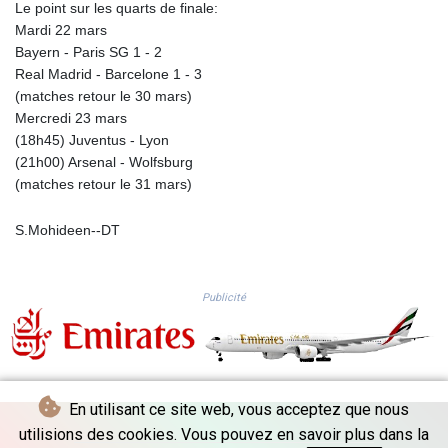
Le point sur les quarts de finale:
KGS 101.104505
Mardi 22 mars
KHR 4685.244046
Bayern - Paris SG 1 - 2
KMF 492.514185
Real Madrid - Barcelone 1 - 3
KRW 1627.712241
(matches retour le 30 mars)
KWD 0.356865
Mercredi 23 mars
KYD 0.963346
(18h45) Juventus - Lyon
KZT 541.784389
(21h00) Arsenal - Wolfsburg
LAK 26108.437325
(matches retour le 31 mars)
LBP
103531.946431
S.Mohideen--DT
LKR 387.745291
LRD 209.896866
LSL 18.648909
LTL 3.413768
Publicité
LVL 0.699335
LYD 7.358849
MAD 10.757887
MDL 20.102303
MGA 4982.944983
En utilisant ce site web, vous acceptez que nous
MKD 61.70777
utilisions des cookies. Vous pouvez en savoir plus dans la