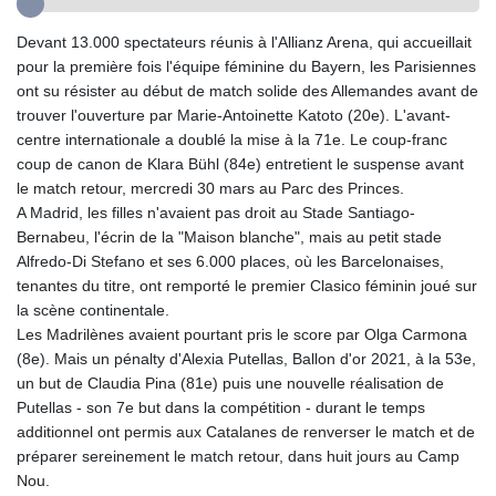
GTQ 8.820142
Devant 13.000 spectateurs réunis à l'Allianz Arena, qui accueillait
GYD 241.849406
pour la première fois l'équipe féminine du Bayern, les Parisiennes
HKD 9.067746
ont su résister au début de match solide des Allemandes avant de
HNL 31.077375
trouver l'ouverture par Marie-Antoinette Katoto (20e). L'avant-
HRK 7.536506
centre internationale a doublé la mise à la 71e. Le coup-franc
HTG 151.150865
coup de canon de Klara Bühl (84e) entretient le suspense avant
HUF 363.096405
le match retour, mercredi 30 mars au Parc des Princes.
IDR 20580.370421
A Madrid, les filles n'avaient pas droit au Stade Santiago-
ILS 3.468234
Bernabeu, l'écrin de la "Maison blanche", mais au petit stade
IMP 0.859288
Alfredo-Di Stefano et ses 6.000 places, où les Barcelonaises,
INR 109.992259
tenantes du titre, ont remporté le premier Clasico féminin joué sur
IQD 1515.115748
la scène continentale.
IRR
Les Madrilènes avaient pourtant pris le score par Olga Carmona
1590322.371805
(8e). Mais un pénalty d'Alexia Putellas, Ballon d'or 2021, à la 53e,
ISK 142.598215
un but de Claudia Pina (81e) puis une nouvelle réalisation de
JEP 0.859288
Putellas - son 7e but dans la compétition - durant le temps
JMD 183.583315
additionnel ont permis aux Catalanes de renverser le match et de
JOD 0.819746
préparer sereinement le match retour, dans huit jours au Camp
JPY 182.445186
Nou.
KES 148.887592