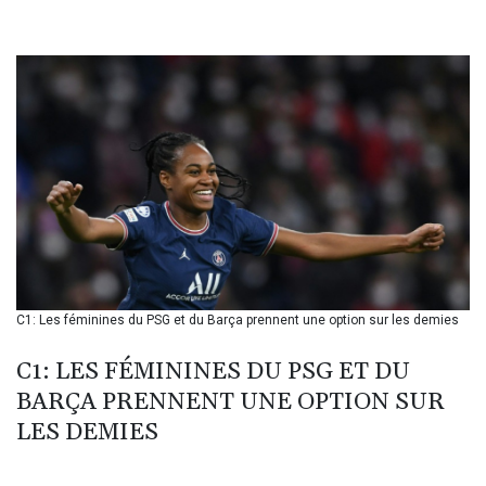
BHD 0.435984
BIF 3453.955207
BMD 1.156136
BND 1.481323
BOB 13.739522
BRL 5.893522
BSD 1.155995
BTN 110.001186
BWP 15.603479
BYN 3.442212
BYR 22660.258427
BZD 2.324897
CAD 1.613446
C1: Les féminines du PSG et du Barça prennent une option sur les demies
CDF 2615.761404
CHF 0.934267
C1: LES FÉMININES DU PSG ET DU
CLF 0.026749
CLP 1056.199727
BARÇA PRENNENT UNE OPTION SUR
CNY 7.801146
LES DEMIES
CNH 7.796152
COP 3650.105178