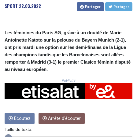
CRC 525.509359
SPORT
22.03.2022
Partager
Partager
CUC 1.156136
CUP 30.637594
CVE 110.646682
CZK 24.258158
Les féminines du Paris SG, grâce à un doublé de Marie-
DJF 205.46888
Antoinette Katoto sur la pelouse du Bayern Munich (2-1),
DKK 7.477932
ont pris mardi une option sur les demi-finales de la Ligue
DOP 67.345355
des champions tandis que les Barcelonaises sont allées
DZD 153.694406
remporter à Madrid (3-1) le premier Clasico féminin disputé
EGP 57.293288
ERN 17.342035
au niveau européen.
ETB 184.982115
Publicité
FJD 2.55395
FKP 0.859288
GBP 0.856968
GEL 3.017966
GGP 0.859288
GHS 13.596606
Ecoutez
Arrête d'écouter
GIP 0.859288
GMD 84.980421
Taille du texte:
GNF 10145.090599