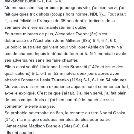
Alexander Bublik 6-1, 6-0, 6-4.
KGS 100.875887
"Je me suis senti super bien: je bougeais vite, j'ai bien servi, j'ai
KHR 4684.773512
fait quelques trick shots ((coups hors norme, NDLR)... Tout allait
KMF 492.554315
!", s'est félicité le Français de 35 ans dont le torticolis de la
KRW 1633.35962
semaine dernière est manifestement oublié.
KWD 0.3563
En trente minutes de plus, Alexander Zverev (3e) s'est
KYD 0.961169
débarrassé de l'Australien John Millman (89e) 6-4, 6-4, 6-0.
KZT 540.560026
Le public australien qui vient pour voir jouer Ashleigh Barty n'a
LAK 26041.078389
pas de chance depuis le début du tournoi: la N.1 mondiale avale
LBP
ses adversaires sans les faire chauffer.
103284.103894
Elle a ainsi soufflé l'Italienne Lucia Bronzetti (142e et issue des
LKR 386.869037
qualifications) 6-1, 6-1 en 52 minutes, deux jours après avoir
LRD 208.186862
absorbé l'obstacle Lesia Tsurenko (119e) 6-1, 6-1 en 54 minutes.
LSL 18.737893
"Je voulais utiliser mon expérience aujourd'hui et commencer fort,
LTL 3.406053
a-t-elle expliqué. C'est ce que j'ai fait. J'ai bien servi, j'ai fait plein
LVL 0.697755
de bons coups droits et j'ai bien contrôlé le match. Je suis
LYD 7.336566
contente", a-t-elle analysé.
MAD 10.74989
Sa probable adversaire en 8es, la tenante du titre Naomi Osaka
MDL 20.056874
(14e), n'a mis que quelques minutes de plus pour battre
MGA 4921.849865
l'Américaine Madison Brengle (54e) 6-0, 6-4.
MKD 61.568318
. Ils ont souffert