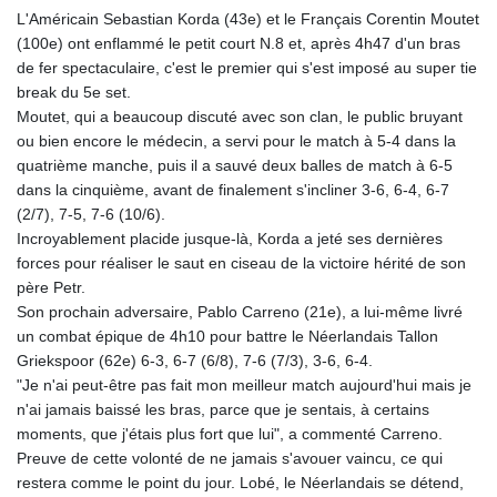
MMK 2421.882171
L'Américain Sebastian Korda (43e) et le Français Corentin Moutet
MNT 4148.114639
(100e) ont enflammé le petit court N.8 et, après 4h47 d'un bras
MOP 9.32038
de fer spectaculaire, c'est le premier qui s'est imposé au super tie
MRU 46.367858
break du 5e set.
MUR 54.296451
Moutet, qui a beaucoup discuté avec son clan, le public bruyant
MVR 17.833845
ou bien encore le médecin, a servi pour le match à 5-4 dans la
MWK 1999.984044
quatrième manche, puis il a sauvé deux balles de match à 6-5
MXN 19.787625
dans la cinquième, avant de finalement s'incliner 3-6, 6-4, 6-7
MYR 4.718133
(2/7), 7-5, 7-6 (10/6).
MZN 73.706953
Incroyablement placide jusque-là, Korda a jeté ses dernières
NAD 18.737893
forces pour réaliser le saut en ciseau de la victoire hérité de son
NGN 1574.178272
père Petr.
NIO 42.444576
Son prochain adversaire, Pablo Carreno (21e), a lui-même livré
NOK 10.973636
un combat épique de 4h10 pour battre le Néerlandais Tallon
NPR 175.604157
Griekspoor (62e) 6-3, 6-7 (6/8), 7-6 (7/3), 3-6, 6-4.
NZD 1.964801
"Je n'ai peut-être pas fait mon meilleur match aujourd'hui mais je
OMR 0.443526
n'ai jamais baissé les bras, parce que je sentais, à certains
PAB 1.153368
moments, que j'étais plus fort que lui", a commenté Carreno.
PEN 3.906131
Preuve de cette volonté de ne jamais s'avouer vaincu, ce qui
PGK 5.097172
restera comme le point du jour. Lobé, le Néerlandais se détend,
PHP 70.205705