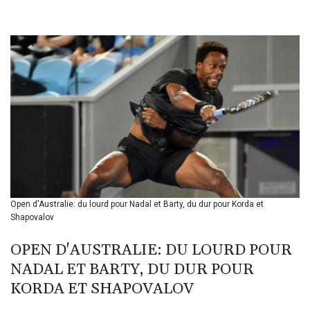
BHD 0.434948
BIF 3453.244413
BMD 1.153523
BND 1.477975
BOB 13.708472
BRL 5.882279
BSD 1.153383
BTN 109.752598
BWP 15.568217
BYN 3.434433
BYR 22609.049164
BZD 2.319643
CAD 1.616126
Open d'Australie: du lourd pour Nadal et Barty, du dur pour Korda et
CDF 2606.961815
Shapovalov
CHF 0.934567
CLF 0.026734
OPEN D'AUSTRALIE: DU LOURD POUR
CLP 1055.612189
NADAL ET BARTY, DU DUR POUR
CNY 7.785184
CNH 7.782807
KORDA ET SHAPOVALOV
COP 3648.558379