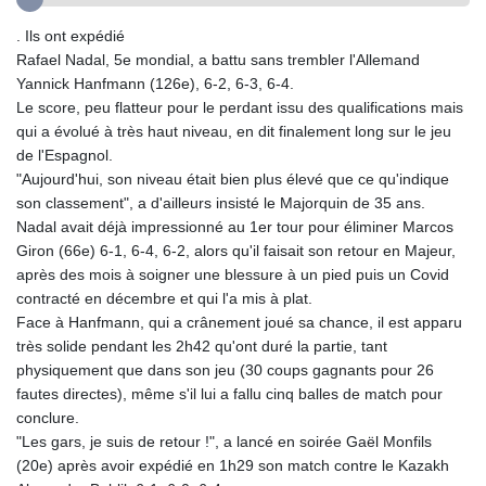
GTQ 8.80021
. Ils ont expédié
GYD 241.302858
Rafael Nadal, 5e mondial, a battu sans trembler l'Allemand
HKD 9.049284
Yannick Hanfmann (126e), 6-2, 6-3, 6-4.
HNL 30.914302
Le score, peu flatteur pour le perdant issu des qualifications mais
HRK 7.536546
qui a évolué à très haut niveau, en dit finalement long sur le jeu
HTG 150.809283
de l'Espagnol.
HUF 364.573259
"Aujourd'hui, son niveau était bien plus élevé que ce qu'indique
IDR 20594.998152
son classement", a d'ailleurs insisté le Majorquin de 35 ans.
ILS 3.463666
Nadal avait déjà impressionné au 1er tour pour éliminer Marcos
IMP 0.857346
Giron (66e) 6-1, 6-4, 6-2, alors qu'il faisait son retour en Majeur,
INR 109.83378
après des mois à soigner une blessure à un pied puis un Covid
IQD 1510.89449
contracté en décembre et qui l'a mis à plat.
IRR
Face à Hanfmann, qui a crânement joué sa chance, il est apparu
1585920.982023
très solide pendant les 2h42 qu'ont duré la partie, tant
ISK 142.572116
physiquement que dans son jeu (30 coups gagnants pour 26
JEP 0.857346
fautes directes), même s'il lui a fallu cinq balles de match pour
JMD 183.168441
conclure.
JOD 0.817863
"Les gars, je suis de retour !", a lancé en soirée Gaël Monfils
JPY 182.641857
(20e) après avoir expédié en 1h29 son match contre le Kazakh
KES 149.279328