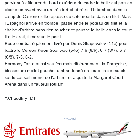
parvient à effleurer du bord extérieur du cadre la balle qui part en
PKR 320.207872
cloche en avant avec un très fort effet rétro. Retombée dans le
PLN 4.297507
camp de Carreno, elle repasse du côté néerlandais du filet. Mais
PYG 6858.268371
l'Espagnol arrive en trombe, passe entre le poteau du filet et la
QAR 4.216324
chaise d'arbitre sans rien toucher et pousse la balle dans le court.
RON 5.25165
Il a le droit, il marque le point.
RSD 117.335195
Rude combat également livré par Denis Shapovalov (14e) pour
RUB 94.993023
battre le Coréen Kwon Soonwoo (54e) 7-6 (8/6), 6-7 (3/7), 6-7
RWF 1696.00408
(6/8), 7-5, 6-2.
SAR 4.331163
Harmony Tan a aussi souffert mais différemment: la Française,
SBD 9.307025
blessée au mollet gauche, a abandonné en toute fin de match,
SCR 16.71581
sur le conseil même de l'arbitre, et a quitté la Margaret Court
SDG 692.701549
Arena dans un fauteuil roulant.
SEK 10.946638
SGD 1.477519
Y.Chaudhry--DT
SLE 28.373249
SOS 659.190258
SRD 43.679872
Publicité
STD 23875.595419
STN 24.514513
SVC 10.092281