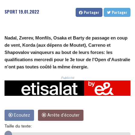
CRC 524.321776
CUC 1.153523
SPORT
19.01.2022
Partager
Partager
CUP 30.568357
CVE 110.333668
CZK 24.263276
DJF 205.391597
Nadal, Zverev, Monfils, Osaka et Barty de passage en coup
DKK 7.475497
de vent, Korda (aux dépens de Moutet), Carreno et
DOP 67.329861
Shapovalov vainqueurs au bout de leurs forces: les
DZD 153.461287
qualifications mercredi pour le 3e tour de l'Open d'Australie
EGP 57.417408
n'ont pas toutes coûté la même énergie.
ERN 17.302844
ETB 186.159691
Publicité
FJD 2.553842
FKP 0.857346
GBP 0.857708
GEL 3.016476
GGP 0.857346
GHS 13.535365
Ecoutez
Arrête d'écouter
GIP 0.857346
Taille du texte:
GMD 85.360325
GNF 10130.304785