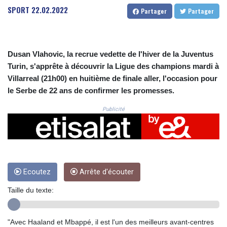
CRC 523.632457
SPORT
22.02.2022
Partager
Partager
CUC 1.154999
CUP 30.607481
CVE 110.185275
CZK 24.265669
Dusan Vlahovic, la recrue vedette de l'hiver de la Juventus
DJF 205.12602
Turin, s'apprête à découvrir la Ligue des champions mardi à
DKK 7.475433
Villarreal (21h00) en huitième de finale aller, l'occasion pour
DOP 67.242802
le Serbe de 22 ans de confirmer les promesses.
DZD 152.86435
EGP 57.523697
Publicité
ERN 17.324989
ETB 185.9214
FJD 2.550874
FKP 0.856409
GBP 0.856576
GEL 3.014376
Ecoutez
Arrête d'écouter
GGP 0.856409
Taille du texte:
GHS 13.514706
GIP 0.856409
GMD 84.88182
"Avec Haaland et Mbappé, il est l'un des meilleurs avant-centres
GNF 10116.767543