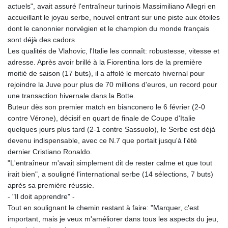
actuels", avait assuré l'entraîneur turinois Massimiliano Allegri en
GTQ 8.788641
accueillant le joyau serbe, nouvel entrant sur une piste aux étoiles
GYD 240.940815
dont le canonnier norvégien et le champion du monde français
HKD 9.061061
sont déjà des cadors.
HNL 30.874329
Les qualités de Vlahovic, l'Italie les connaît: robustesse, vitesse et
HRK 7.533022
adresse. Après avoir brillé à la Fiorentina lors de la première
HTG 150.614934
moitié de saison (17 buts), il a affolé le mercato hivernal pour
HUF 363.351257
rejoindre la Juve pour plus de 70 millions d'euros, un record pour
IDR 20577.46741
une transaction hivernale dans la Botte.
ILS 3.464825
Buteur dès son premier match en bianconero le 6 février (2-0
IMP 0.856409
contre Vérone), décisif en quart de finale de Coupe d'Italie
INR 109.953282
quelques jours plus tard (2-1 contre Sassuolo), le Serbe est déjà
IQD 1508.947386
devenu indispensable, avec ce N.7 que portait jusqu'à l'été
IRR
dernier Cristiano Ronaldo.
1588759.278174
"L'entraîneur m'avait simplement dit de rester calme et que tout
ISK 142.596885
irait bien", a souligné l'international serbe (14 sélections, 7 buts)
JEP 0.856409
après sa première réussie.
JMD 182.931598
- "Il doit apprendre" -
JOD 0.818824
Tout en soulignant le chemin restant à faire: "Marquer, c'est
JPY 182.749783
important, mais je veux m'améliorer dans tous les aspects du jeu,
KES 148.856594