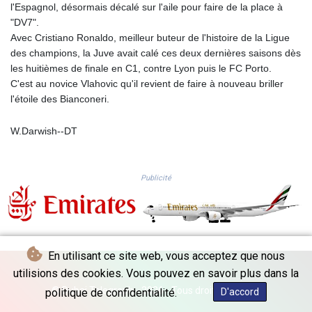
l'Espagnol, désormais décalé sur l'aile pour faire de la place à
PKR 319.793833
"DV7".
PLN 4.299658
Avec Cristiano Ronaldo, meilleur buteur de l'histoire de la Ligue
PYG 6849.192477
des champions, la Juve avait calé ces deux dernières saisons dès
QAR 4.210653
les huitièmes de finale en C1, contre Lyon puis le FC Porto.
RON 5.248429
C'est au novice Vlahovic qu'il revient de faire à nouveau briller
RSD 117.257188
l'étoile des Bianconeri.
RUB 94.3379
RWF 1693.811095
W.Darwish--DT
SAR 4.325191
SBD 9.315874
SCR 16.693366
Publicité
SDG 693.57675
SEK 10.96964
SGD 1.477891
SLE 28.412631
SOS 658.337905
En utilisant ce site web, vous acceptez que nous
SRD 43.73578
STD 23906.153437
utilisions des cookies. Vous pouvez en savoir plus dans la
STN 24.483239
© Dubai Telegraph - 2026 - Tous droits réservés
politique de confidentialité.
D'accord
SVC 10.078969