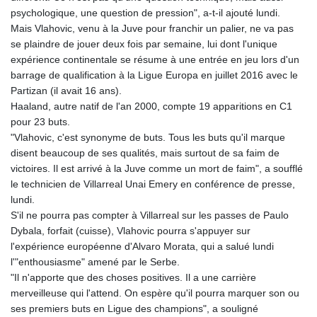
MMK 2424.978038
psychologique, une question de pression", a-t-il ajouté lundi.
MNT 4153.207343
Mais Vlahovic, venu à la Juve pour franchir un palier, ne va pas
MOP 9.308207
se plaindre de jouer deux fois par semaine, lui dont l'unique
MRU 46.306497
expérience continentale se résume à une entrée en jeu lors d'un
MUR 54.573179
barrage de qualification à la Ligue Europa en juillet 2016 avec le
MVR 17.844428
Partizan (il avait 16 ans).
MWK 1997.398004
Haaland, autre natif de l'an 2000, compte 19 apparitions en C1
MXN 19.810686
pour 23 buts.
MYR 4.722097
"Vlahovic, c'est synonyme de buts. Tous les buts qu'il marque
MZN 73.810194
disent beaucoup de ses qualités, mais surtout de sa faim de
NAD 18.713422
victoires. Il est arrivé à la Juve comme un mort de faim", a soufflé
NGN 1572.658917
le technicien de Villarreal Unai Emery en conférence de presse,
NIO 42.390429
lundi.
NOK 10.984494
S'il ne pourra pas compter à Villarreal sur les passes de Paulo
NPR 175.380898
Dybala, forfait (cuisse), Vlahovic pourra s'appuyer sur
NZD 1.964567
l'expérience européenne d'Alvaro Morata, qui a salué lundi
OMR 0.44214
l'"enthousiasme" amené par le Serbe.
PAB 1.151896
"Il n'apporte que des choses positives. Il a une carrière
PEN 3.900945
merveilleuse qui l'attend. On espère qu'il pourra marquer son ou
PGK 5.090515
ses premiers buts en Ligue des champions", a souligné
PHP 70.19855