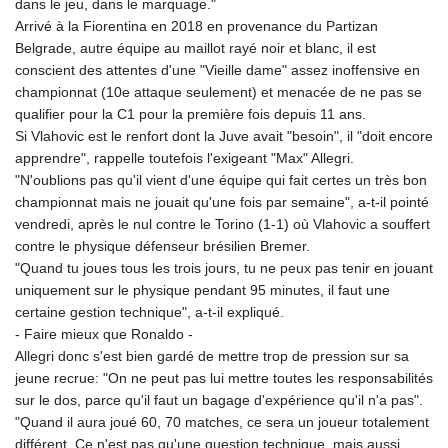
dans le jeu, dans le marquage."
KGS 101.005022
Arrivé à la Fiorentina en 2018 en provenance du Partizan
KHR 4678.736198
Belgrade, autre équipe au maillot rayé noir et blanc, il est
KMF 492.029653
conscient des attentes d'une "Vieille dame" assez inoffensive en
KRW 1634.854919
championnat (10e attaque seulement) et menacée de ne pas se
KWD 0.356502
qualifier pour la C1 pour la première fois depuis 11 ans.
KYD 0.95993
Si Vlahovic est le renfort dont la Juve avait "besoin", il "doit encore
KZT 539.854059
apprendre", rappelle toutefois l'exigeant "Max" Allegri.
LAK 26007.744878
"N'oublions pas qu'il vient d'une équipe qui fait certes un très bon
LBP
championnat mais ne jouait qu'une fois par semaine", a-t-il pointé
103151.896551
vendredi, après le nul contre le Torino (1-1) où Vlahovic a souffert
LKR 386.368803
contre le physique défenseur brésilien Bremer.
LRD 207.915862
"Quand tu joues tous les trois jours, tu ne peux pas tenir en jouant
LSL 18.713665
uniquement sur le physique pendant 95 minutes, il faut une
LTL 3.410413
certaine gestion technique", a-t-il expliqué.
LVL 0.698648
- Faire mieux que Ronaldo -
LYD 7.326857
Allegri donc s'est bien gardé de mettre trop de pression sur sa
MAD 10.735711
jeune recrue: "On ne peut pas lui mettre toutes les responsabilités
MDL 20.03094
sur le dos, parce qu'il faut un bagage d'expérience qu'il n'a pas".
MGA 4915.549722
"Quand il aura joué 60, 70 matches, ce sera un joueur totalement
MKD 61.482111
différent. Ce n'est pas qu'une question technique, mais aussi