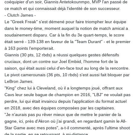
coéquipier d'un soir, Giannis Antetokounmpo, MVP l'an passé de
KGS 100.875887
ce match et qui connaissait déjà l'identité de son successeur.
KHR 4684.773512
- Clutch James -
KMF 492.554315
Le "Greek Freak" s'est démené pour faire triompher leur équipe
KRW 1633.35962
dans le money-time, moment auquel la notion de match amical a
KWD 0.3563
soudainement disparu. Car à la fin du 3e quart-temps, le score
KYD 0.961169
était serré - 139-138 en faveur de la "Team Durant" - et le premier
KZT 540.560026
à 163 points l'emporterait.
LAK 26041.078389
Giannis (30 pts, 12 rbds) a réussi quelques gestes défensifs
LBP
cruciaux, dont un contre sur Joel Embiid, l'homme fort de la
103284.103894
saison, qui était aussi celui d'en-face tout au long de la rencontre.
LKR 386.869037
Le pivot camerounais (36 pts, 10 rbds) s'est aussi fait bloquer par
LRD 208.186862
LeBron James.
LSL 18.737893
"King" chez lui à Cleveland, où il a longtemps joué, offrant aux
LTL 3.406053
Cavs leur seule bague de champion en 2016, "LBJ" ne voulait pas
LVL 0.697755
perdre, lui qui était invaincu depuis l'application du format actuel
LYD 7.336566
en 2018, avec des équipes composées par les capitaines.
MAD 10.74989
"Je n'aurais pas pu rêver mieux que de mettre le panier de la
MDL 20.056874
gagne, ici, près d'Akron où j'ai grandi, en regardant gamin le All-
MGA 4921.849865
Star Game avec mes potes", a-t-il commenté, après l'ultime shoot
MKD 61.568318
de la partie, en se retournant, à mi-distance.