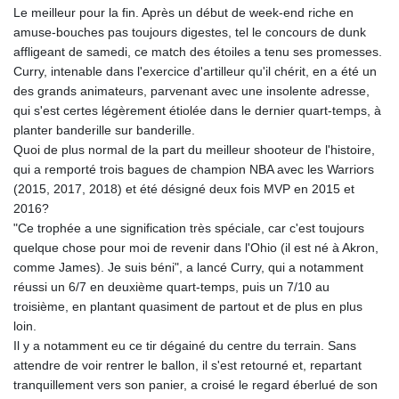
Le meilleur pour la fin. Après un début de week-end riche en
GTQ 8.80021
amuse-bouches pas toujours digestes, tel le concours de dunk
GYD 241.302858
affligeant de samedi, ce match des étoiles a tenu ses promesses.
HKD 9.049284
Curry, intenable dans l'exercice d'artilleur qu'il chérit, en a été un
HNL 30.914302
des grands animateurs, parvenant avec une insolente adresse,
HRK 7.536546
qui s'est certes légèrement étiolée dans le dernier quart-temps, à
HTG 150.809283
planter banderille sur banderille.
HUF 364.573259
Quoi de plus normal de la part du meilleur shooteur de l'histoire,
IDR 20594.998152
qui a remporté trois bagues de champion NBA avec les Warriors
ILS 3.463666
(2015, 2017, 2018) et été désigné deux fois MVP en 2015 et
IMP 0.857346
2016?
INR 109.83378
"Ce trophée a une signification très spéciale, car c'est toujours
IQD 1510.89449
quelque chose pour moi de revenir dans l'Ohio (il est né à Akron,
IRR
comme James). Je suis béni", a lancé Curry, qui a notamment
1585920.982023
réussi un 6/7 en deuxième quart-temps, puis un 7/10 au
ISK 142.572116
troisième, en plantant quasiment de partout et de plus en plus
JEP 0.857346
loin.
JMD 183.168441
Il y a notamment eu ce tir dégainé du centre du terrain. Sans
JOD 0.817863
attendre de voir rentrer le ballon, il s'est retourné et, repartant
JPY 182.641857
tranquillement vers son panier, a croisé le regard éberlué de son
KES 149.279328