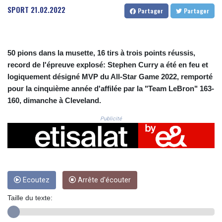
CRC 524.321776
SPORT
21.02.2022
Partager
Partager
CUC 1.153523
CUP 30.568357
CVE 110.333668
CZK 24.263276
50 pions dans la musette, 16 tirs à trois points réussis,
DJF 205.391597
record de l'épreuve explosé: Stephen Curry a été en feu et
DKK 7.475497
logiquement désigné MVP du All-Star Game 2022, remporté
DOP 67.329861
pour la cinquième année d'affilée par la "Team LeBron" 163-
DZD 153.461287
160, dimanche à Cleveland.
EGP 57.417408
ERN 17.302844
Publicité
ETB 186.159691
FJD 2.553842
FKP 0.857346
GBP 0.857708
GEL 3.016476
GGP 0.857346
Ecoutez
Arrête d'écouter
GHS 13.535365
Taille du texte:
GIP 0.857346
GMD 85.360325
GNF 10130.304785