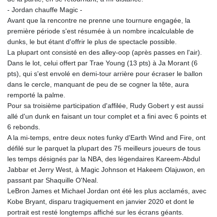
MMK 2421.882171
- Jordan chauffe Magic -
MNT 4148.114639
Avant que la rencontre ne prenne une tournure engagée, la
MOP 9.32038
première période s'est résumée à un nombre incalculable de
MRU 46.367858
dunks, le but étant d'offrir le plus de spectacle possible.
MUR 54.296451
La plupart ont consisté en des alley-oop (après passes en l'air).
MVR 17.833845
Dans le lot, celui offert par Trae Young (13 pts) à Ja Morant (6
MWK 1999.984044
pts), qui s'est envolé en demi-tour arrière pour écraser le ballon
MXN 19.787625
dans le cercle, manquant de peu de se cogner la tête, aura
MYR 4.718133
remporté la palme.
MZN 73.706953
Pour sa troisième participation d'affilée, Rudy Gobert y est aussi
NAD 18.737893
allé d'un dunk en faisant un tour complet et a fini avec 6 points et
NGN 1574.178272
6 rebonds.
NIO 42.444576
A la mi-temps, entre deux notes funky d'Earth Wind and Fire, ont
NOK 10.973636
défilé sur le parquet la plupart des 75 meilleurs joueurs de tous
NPR 175.604157
les temps désignés par la NBA, des légendaires Kareem-Abdul
NZD 1.964801
Jabbar et Jerry West, à Magic Johnson et Hakeem Olajuwon, en
OMR 0.443526
passant par Shaquille O'Neal.
PAB 1.153368
LeBron James et Michael Jordan ont été les plus acclamés, avec
PEN 3.906131
Kobe Bryant, disparu tragiquement en janvier 2020 et dont le
PGK 5.097172
portrait est resté longtemps affiché sur les écrans géants.
PHP 70.205705