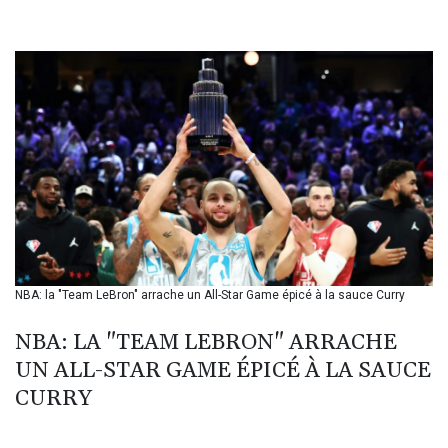
BHD 0.434948
BIF 3453.244413
BMD 1.153523
BND 1.477975
BOB 13.708472
BRL 5.882279
BSD 1.153383
BTN 109.752598
BWP 15.568217
BYN 3.434433
BYR 22609.049164
BZD 2.319643
CAD 1.616126
NBA: la "Team LeBron" arrache un All-Star Game épicé à la sauce Curry
CDF 2606.961815
CHF 0.934567
NBA: LA "TEAM LEBRON" ARRACHE
CLF 0.026734
CLP 1055.612189
UN ALL-STAR GAME ÉPICÉ À LA SAUCE
CNY 7.785184
CURRY
CNH 7.782807
COP 3648.558379