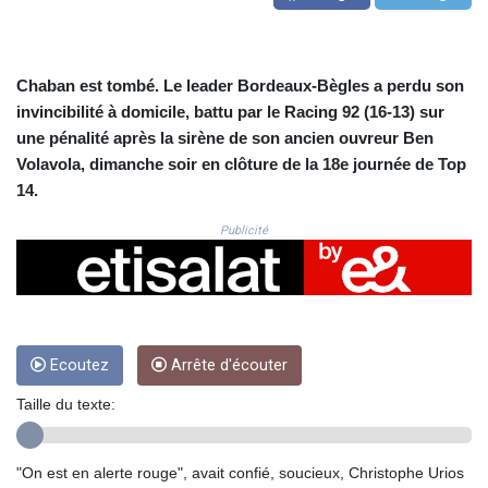
CRC 523.993489
CUC 1.156136
CUP 30.637594
CVE 110.26363
Chaban est tombé. Le leader Bordeaux-Bègles a perdu son
CZK 24.258158
invincibilité à domicile, battu par le Racing 92 (16-13) sur
DJF 205.267449
une pénalité après la sirène de son ancien ouvreur Ben
DKK 7.477932
Volavola, dimanche soir en clôture de la 18e journée de Top
DOP 67.289164
14.
DZD 152.967099
EGP 57.293288
Publicité
ERN 17.342035
ETB 186.049588
FJD 2.553384
FKP 0.8566
GBP 0.856968
GEL 3.017966
Ecoutez
Arrête d'écouter
GGP 0.8566
Taille du texte:
GHS 13.526832
GIP 0.8566
GMD 84.980421
"On est en alerte rouge", avait confié, soucieux, Christophe Urios
GNF 10123.874202