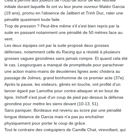
Cela a permis aux joueurs de l'UBB de sortir de leur fébrilité
KGS 101.104505
initiale durant laquelle ils ont vu leur jeune ouvreur Matéo Garcia
KHR 4681.941823
(19 ans), promu en l'absence de Jalibert et Trinh Duc, rater une
KMF 492.514185
pénalité quasiment toute faite.
KRW 1627.712241
Trop de pression ? Peut-être même s'il s'est bien repris par la
KWD 0.356853
suite en passant notamment une pénalité de 50 mètres face au
KYD 0.960588
vent.
KZT 540.233287
Les deux équipes ont par la suite proposé deux grosses
LAK 26025.676609
défenses, notamment celle du Racing qui a résisté à plusieurs
LBP
grosses vagues girondines sans jamais rompre. Et quand cela été
103223.017367
le cas, Lesgourgues a manqué de promptitude pour parachever
LKR 386.635196
une action mains-mains de deuxièmes lignes avec chistera au
LRD 208.057415
passage de Jolmes, grand bonhomme de ce premier acte (37e).
LSL 18.726567
Après la pause, les visiteurs, gênés en touche, ont profité d'un
LTL 3.413768
lancer égaré par Lamothe pour contre-attaquer et en bout de
LVL 0.699335
ligne, Imhoff s'est joué d'un coup de pied par-dessus la défense
LYD 7.331909
girondine pour mettre les siens devant (10-13, 51).
MAD 10.743067
Sans paniquer, Bordeaux est revenu au score par une pénalité
MDL 20.044751
longue distance de Garcia mais n'a pas pu enchaîner
MGA 4918.938878
physiquement pour porter le coup de grâce.
MKD 61.524236
Tout le contraire des coéquipiers de Camille Chat, virevoltant, qui