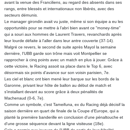
avant la venue des Franciliens, au regard des absents dans ses
GTQ 8.794891
rangs, entre blessés et internationaux non libérés, avec des
GYD 241.157003
secteurs démunis.
HKD 9.067746
Le manager girondin avait vu juste, même si son équipe a eu les
HNL 30.895616
opportunités pour se mettre à l'abri bien avant ce "money-time"
HRK 7.536622
qui a souri aux hommes de Laurent Travers, revanchards après
HTG 150.718127
leur lourde défaite à l'aller dans leur antre couverte (37-14).
HUF 363.096405
Malgré ce revers, le second de suite après Mayol la semaine
IDR 20580.370421
dernière, l'UBB garde son trône mais voit Montpellier se
ILS 3.468234
rapprocher à cinq points avec un match en plus à jouer. Grâce à
IMP 0.8566
cette victoire, le Racing assoit sa place dans le Top 6, avec
INR 110.076256
désormais six points d'avance sur son voisin parisien, 7e.
IQD 1509.981237
Les ciel et blanc ont bien mené leur barque sur les bords de la
IRR
Garonne, privant leur hôte de ballon au début de match et
1590322.371805
s'installant devant au score grâce à deux pénalités de
ISK 142.598215
Machenaud (0-6, 7e).
JEP 0.8566
Comme un symbole, c'est Tameifuna, ex du Racing déjà décisif la
JMD 183.057725
saison dernière en quart de finale de la Coupe d'Europe, qui a
JOD 0.819746
planté la première banderille en conclusion d'une pénaltouche et
JPY 182.445186
d'une grosse séquence devant la ligne visiteuse (18e).
KES 149.158147