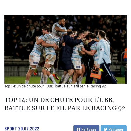
BHD 0.434695
BIF 3451.157116
BMD 1.156136
BND 1.477082
BOB 13.69983
BRL 5.876989
BSD 1.152686
BTN 109.688637
BWP 15.558807
BYN 3.432357
BYR 22660.258427
BZD 2.318271
CAD 1.61333
Top 14: un de chute pour l'UBB, battue sur le fil par le Racing 92
CDF 2615.761404
CHF 0.934181
TOP 14: UN DE CHUTE POUR L'UBB,
CLF 0.026836
CLP 1056.199727
BATTUE SUR LE FIL PAR LE RACING 92
CNY 7.801146
CNH 7.796152
COP 3633.55485
SPORT
20.02.2022
Partager
Partager