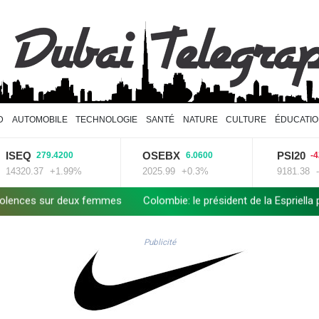
D
AUTOMOBILE
TECHNOLOGIE
SANTÉ
NATURE
CULTURE
ÉDUCATI
ISEQ
OSEBX
PSI20
279.4200
6.0600
-42
14320.37
+1.99%
2025.99
+0.3%
9181.38
-0
nces sur deux femmes
Colombie: le président de la Espriella pro
Publicité