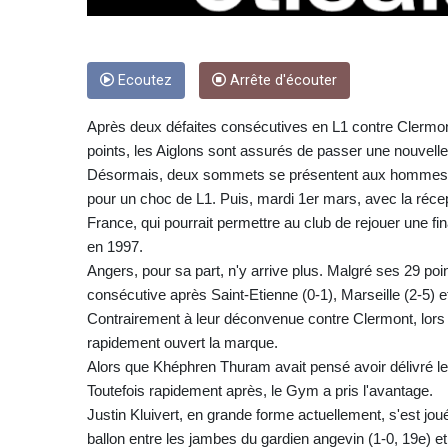
Ecoutez
Arrête d'écouter
Après deux défaites consécutives en L1 contre Clermont 
points, les Aiglons sont assurés de passer une nouvelle
Désormais, deux sommets se présentent aux hommes de
pour un choc de L1. Puis, mardi 1er mars, avec la réce
France, qui pourrait permettre au club de rejouer une fi
en 1997.
Angers, pour sa part, n'y arrive plus. Malgré ses 29 poi
consécutive après Saint-Etienne (0-1), Marseille (2-5) e
Contrairement à leur déconvenue contre Clermont, lors de 
rapidement ouvert la marque.
Alors que Khéphren Thuram avait pensé avoir délivré les 
Toutefois rapidement après, le Gym a pris l'avantage.
Justin Kluivert, en grande forme actuellement, s'est jou
ballon entre les jambes du gardien angevin (1-0, 19e) et