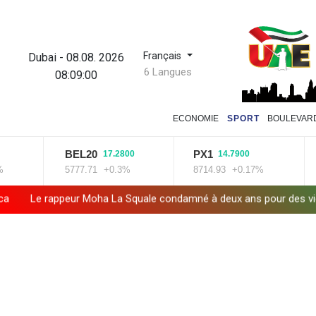
Français
Dubai
-
08.08. 2026
6 Langues
08:09:00
ECONOMIE
SPORT
BOULEVAR
BEL20
PX1
17.2800
14.7900
5777.71
+0.3%
8714.93
+0.17%
Le rappeur Moha La Squale condamné à deux ans pour des viole