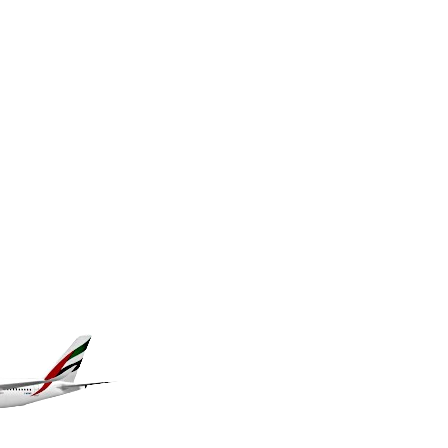
KES 148.887592
KGS 101.104505
KHR 4685.244046
KMF 492.514185
KRW 1627.712241
KWD 0.356853
KYD 0.963346
KZT 541.784389
LAK 26108.437325
LBP 103531.946431
LKR 387.745291
LRD 209.896866
LSL 18.648909
LTL 3.413768
LVL 0.699335
LYD 7.358849
MAD 10.757887
MDL 20.102303
MGA 4982.944983