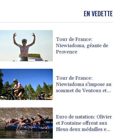
BND 1.481323
EN VEDETTE
BOB 13.739522
BRL 5.876989
BSD 1.155995
BTN 110.001186
Tour de France:
BWP 15.603479
Niewiadoma, géante de
BYN 3.442212
Provence
BYR 22660.258427
BZD 2.324897
CAD 1.613446
Tour de France:
CDF 2615.761404
Niewiadoma s'impose au
CHF 0.934181
sommet du Ventoux et
CLF 0.026749
endosse le maillot jaune
CLP 1056.199727
CNY 7.801146
Euro de natation: Olivier
CNH 7.796152
et Fontaine offrent aux
COP 3650.105178
Bleus deux médailles en
CRC 525.509359
eau libre
CUC 1.156136