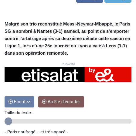
CRC 524.099988
CUC 1.152471
CUP 30.540479
CVE 110.809379
Malgré son trio reconstitué Messi-Neymar-Mbappé, le Paris
CZK 24.24407
SG a sombré à Nantes (3-1) samedi, au point de s'emporter
DJF 204.817306
contre l'arbitrage après sa deuxième défaite cette saison en
DKK 7.476217
Ligue 1, lors d'une 25e journée où Lyon a calé à Lens (1-1)
DOP 67.193733
dans son opération remontée.
DZD 153.365094
EGP 57.264782
Publicité
ERN 17.287064
ETB 185.968128
FJD 2.552089
FKP 0.856077
GBP 0.85641
GEL 3.013725
Ecoutez
Arrête d'écouter
GGP 0.856077
Taille du texte:
GHS 13.524239
GIP 0.856077
GMD 85.282572
- Paris naufragé... et très agacé -
GNF 10118.69464