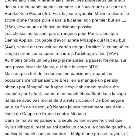
L'Allemand Thilo Kherer a ainsi offert des boulevards dans son
KGS 100.783234
dos aux attaquants nantais, comme sur l'ouverture du score de
KHR 4675.235131
Randal Kolo Muani (4e). Puis le jeune Quentin Merlin a alourdi le
KMF 492.105126
score d'une frappe pure dans la lucarne, son premier but en L1
KRW 1640.600173
(16e), devant une défense parisienne passive.
KWD 0.356874
Les choses ne se sont pas arrangées pour Paris: alors que
KYD 0.960205
Dennis Appiah, coupable d'avoir arrêté Mbappé qui filait au but
KZT 539.927945
(44e), venait de recevoir un carton rouge, l'arbitre l'a commué en
LAK 26033.64904
simple carton jaune après recours à l'arbitrage vidéo (VAR).
LBP
Au moins ont-ils un peu réagi juste après la pause: Neymar, sur
103179.229954
une passe laser de Messi, a réduit le score (47e).
LKR 387.028882
Mais au plus fort de la domination parisienne, quand les
LRD 207.974585
occasions s'enchaînaient, le Brésilien a manqué un penalty
LSL 18.793369
obtenu par Mbappé: sa frappe inexplicablement molle a été
LTL 3.402947
stoppée par Lafont, auteur d'un match ébouriffant dans la cage
LVL 0.697118
nantaise avec pas moins de 8 arrêts cruciaux ! De bon augure
LYD 7.344833
pour sa fin de saison, où Nantes jouera notamment une demi-
MAD 10.750192
finale de Coupe de France contre Monaco.
MDL 20.047704
Dans le marasme parisien, la seule bonne nouvelle, c'est que
MGA 4953.772522
Kylian Mbappé, resté au sol après un coup à la cheville gauche, a
MKD 61.427977
pu finir le match sans encombre... Malgré une grosse frayeur, et