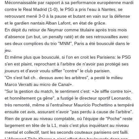
Méconnaissable par rapport à sa performance européenne mardi
GTQ 8.791437
contre le Real Madrid (1-0), le PSG a pris l'eau à Nantes, se
GYD 241.048608
retrouvant mené 3-0 à la pause et butant en vain sur la défense
HKD 9.04099
et le gardien nantais Alban Lafont, en état de grâce.
HNL 30.88171
En dépit du retour de Neymar comme titulaire après trois mois
HRK 7.536585
d'absence (un but, un penalty raté) et de ses retrouvailles avec
HTG 150.649793
ses deux complices du trio "MNM", Paris a été bousculé dans le
HUF 364.625083
jeu.
IDR 20648.821428
Et même plus que bousculé, si l'on en croit les Parisiens: le PSG
ILS 3.46629
s'en est plaint, reprochant à l'arbitre de n'avoir pas protégé ses
IMP 0.856077
joueurs et d'avoir voulu siffler "contre" le club parisien.
INR 109.809273
"On s'est fait ch.. dessus avec les arbitres", a pesté le milieu
IQD 1509.393123
Marco Verratti au micro de Canal+.
IRR
"Sur la gestion du match, le sentiment c'est: +Je siffle contre toi+,
1584474.640687
et honnêtement ça gêne", a fustigé le directeur sportif Leonardo,
ISK 142.41109
très remonté, même si l'entraîneur Mauricio Pochettino a tempéré
JEP 0.856077
ensuite cet avis, assurant n'avoir "pas perdu à cause de l'arbitre".
JMD 182.637459
Rien de grave au niveau comptable, où l'équipe de "Poche" reste
JOD 0.81708
largement en tête de la L1, mais c'est plus inquiétant au niveau
JPY 182.544457
mental et collectif, tant les seconds couteaux parisiens ont failli.
KES 149.083075