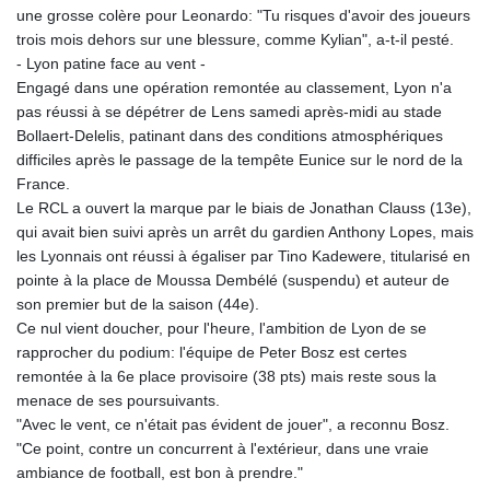
MMK 2419.54797
une grosse colère pour Leonardo: "Tu risques d'avoir des joueurs
MNT 4144.10128
trois mois dehors sur une blessure, comme Kylian", a-t-il pesté.
MOP 9.310037
- Lyon patine face au vent -
MRU 46.191483
Engagé dans une opération remontée au classement, Lyon n'a
MUR 54.096679
pas réussi à se dépétrer de Lens samedi après-midi au stade
MVR 17.805023
Bollaert-Delelis, patinant dans des conditions atmosphériques
MWK 1997.873162
difficiles après le passage de la tempête Eunice sur le nord de la
MXN 19.839187
France.
MYR 4.713377
Le RCL a ouvert la marque par le biais de Jonathan Clauss (13e),
MZN 73.654852
qui avait bien suivi après un arrêt du gardien Anthony Lopes, mais
NAD 18.793287
les Lyonnais ont réussi à égaliser par Tino Kadewere, titularisé en
NGN 1570.218621
pointe à la place de Moussa Dembélé (suspendu) et auteur de
NIO 42.399764
son premier but de la saison (44e).
NOK 10.999988
Ce nul vient doucher, pour l'heure, l'ambition de Lyon de se
NPR 175.441856
rapprocher du podium: l'équipe de Peter Bosz est certes
NZD 1.96294
remontée à la 6e place provisoire (38 pts) mais reste sous la
OMR 0.443115
menace de ses poursuivants.
PAB 1.152181
"Avec le vent, ce n'était pas évident de jouer", a reconnu Bosz.
PEN 3.894648
"Ce point, contre un concurrent à l'extérieur, dans une vraie
PGK 5.090567
ambiance de football, est bon à prendre."
PHP 70.070805