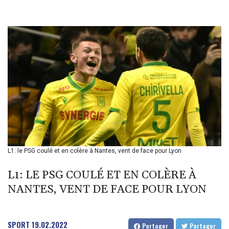
BHD 0.434608
BIF 3445.888043
BMD 1.152471
BND 1.477446
BOB 13.935975
BRL 5.897421
BSD 1.152186
BTN 109.652359
BWP 15.583119
BYN 3.411334
BYR 22588.429982
BZD 2.317251
CAD 1.615251
L1: le PSG coulé et en colère à Nantes, vent de face pour Lyon
CDF 2604.584378
CHF 0.936272
L1: LE PSG COULÉ ET EN COLÈRE À
CLF 0.026727
CLP 1055.271199
NANTES, VENT DE FACE POUR LYON
CNY 7.778084
CNH 7.777151
COP 3641.324061
SPORT
19.02.2022
Partager
Partager