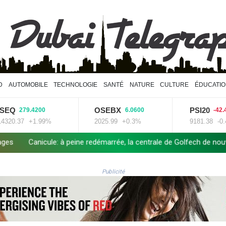
D
AUTOMOBILE
TECHNOLOGIE
SANTÉ
NATURE
CULTURE
ÉDUCATI
OSEBX
PSI20
279.4200
6.0600
-42.4300
.37
+1.99%
2025.99
+0.3%
9181.38
-0.46%
icule: à peine redémarrée, la centrale de Golfech de nouveau à l'arrê
Publicité