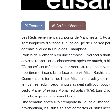
Ecoutez
Arrête d'écouter
Les Reds reviennent à six points de Manchester City, q
sept longueurs d'avance sur une équipe de Chelsea peu c
de finale aller de la Ligue des Champions.
Pour la deuxième fois en une semaine, Liverpool a dou
adversaire, dernier du classement après ce match, a b
"Canaries" ont même ouvert le score au retour des vestia
trop librement dans la surface et servir Milan Rashica, 
Comme sur le terrain de l'Inter Milan, mercredi (victoire
temps très réduit. Sept minutes avaient suffi pour boucle
Sadio Mané (64e) puis Mohamed Salah (67e). Luis Diaz 
- Chelsea quelconque avant Lille -
Une semaine après avoir remporté la Coupe du monde de
prolongation), les Blues se sont contentés du strict néc