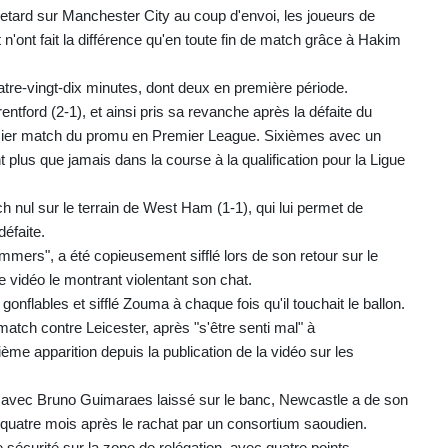
retard sur Manchester City au coup d'envoi, les joueurs de
'ont fait la différence qu'en toute fin de match grâce à Hakim
atre-vingt-dix minutes, dont deux en première période.
tford (2-1), et ainsi pris sa revanche après la défaite du
remier match du promu en Premier League. Sixièmes avec un
plus que jamais dans la course à la qualification pour la Ligue
 nul sur le terrain de West Ham (1-1), qui lui permet de
éfaite.
mmers", a été copieusement sifflé lors de son retour sur le
ne vidéo le montrant violentant son chat.
nflables et sifflé Zouma à chaque fois qu'il touchait le ballon.
atch contre Leicester, après "s'être senti mal" à
ème apparition depuis la publication de la vidéo sur les
et avec Bruno Guimaraes laissé sur le banc, Newcastle a de son
 quatre mois après le rachat par un consortium saoudien.
sécurité sur la zone de relégation, avec quatre points