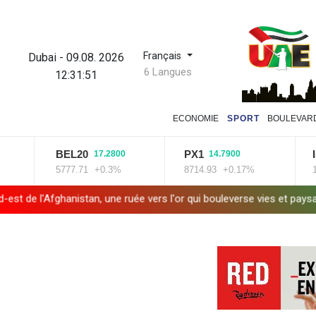
Français
Dubai
-
09.08. 2026
6 Langues
12:31:52
ECONOMIE
SPORT
BOULEVAR
BEL20
PX1
ISEQ
17.2800
14.7900
5777.71
+0.3%
8714.93
+0.17%
14320
fghanistan, une ruée vers l'or qui bouleverse vies et paysages
Can