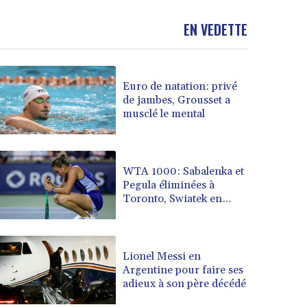
BND 1.477082
EN VEDETTE
BOB 13.69983
BRL 5.876989
BSD 1.152686
BTN 109.688637
Euro de natation: privé
BWP 15.558807
de jambes, Grousset a
BYN 3.432357
musclé le mental
BYR 22660.258427
BZD 2.318271
CAD 1.61333
WTA 1000: Sabalenka et
CDF 2615.761404
Pegula éliminées à
CHF 0.93588
Toronto, Swiatek en
CLF 0.026829
quarts
CLP 1055.916879
CNY 7.801146
Lionel Messi en
CNH 7.796152
Argentine pour faire ses
COP 3633.55485
adieux à son père décédé
CRC 523.993489
CUC 1.156136