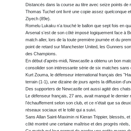
Distancés dans la course au titre avec seize points de 
Thomas Tuchel ont livré une copie assez quelconque et n
Ziyech (89e).
Romelu Lukaku n'a touché le ballon que sept fois en qu
Arsenal s'est de son côté imposé logiquement face à Bren
match aller, lors de la toute première journée et du p
point de retard sur Manchester United, les Gunners sont 
des Champions.
En début d'après-midi, Newcastle a obtenu un bon match
consolider son intéressante série de six matches sans d
Kurt Zouma, le défenseur international français des "Ha
terrain (1-1), une dizaine de jours après la diffusion d'u
Des supporters de Newcastle ont aussi agité des chats go
Le défenseur français, 27 ans, avait manqué le dernier m
l'échauffement selon son club, et ce n'était que sa deuxi
réseaux sociaux et le tollé qui a suivi.
Sans Allan Saint-Maximin ni Kieran Trippier, blessés, 
côté montré une certaine maîtrise et des progrès réels,
Ce match nul leur permet de garder une petite marge de 