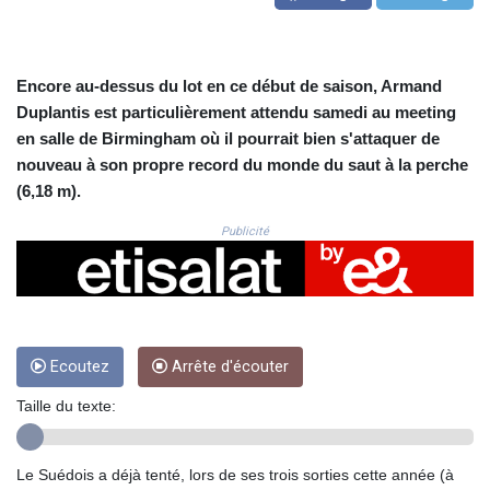
CRC 523.120097
CUC 1.155308
CUP 30.615654
CVE 110.229477
Encore au-dessus du lot en ce début de saison, Armand
CZK 24.187288
Duplantis est particulièrement attendu samedi au meeting
DJF 205.419355
en salle de Birmingham où il pourrait bien s'attaquer de
DKK 7.475378
nouveau à son propre record du monde du saut à la perche
DOP 67.276572
(6,18 m).
DZD 153.581966
EGP 57.556847
Publicité
ERN 17.329615
ETB 186.190862
FJD 2.553806
FKP 0.858651
GBP 0.857925
GEL 3.021126
Ecoutez
Arrête d'écouter
GGP 0.858651
Taille du texte:
GHS 13.525641
GIP 0.858651
GMD 84.914239
Le Suédois a déjà tenté, lors de ses trois sorties cette année (à
GNF 10132.383874