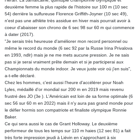
Herah. La Jamaïcaine, quintuple championne olympique et
KGS 101.031383
deuxième femme la plus rapide de l'histoire sur 100 m (10 sec
KHR 4675.351658
54) derrière la sulfureuse Florence Griffith-Joyner (10 sec 49),
KMF 493.31666
n'est pas une athlète très assidue en hiver mais pourrait avoir à
KRW 1638.053175
coeur d'abaisser son chrono de 6 sec 98 sur 60 m qui commence
KWD 0.357244
à dater (2017).
KYD 0.961394
"Je serais très heureuse d'améliorer mon record personnel ou
KZT 541.347885
même le record du monde (6 sec 92 par la Russe Irina Privalova
LAK 26077.708924
en 1993, ndlr) mais je ne me mets aucune pression. Je ne sais
LBP
pas si je serai vraiment prête demain et si je participerai aux
103304.008718
Championnats du monde indoor. Je veux juste voir où j'en suis",
LKR 387.05831
a-t-elle déclaré.
LRD 208.222897
Chez les hommes, c'est aussi l'heure d'accélérer pour Noah
LSL 18.925383
Lyles, médaillé d'or mondial sur 200 m en 2019 mais revenu
LTL 3.411323
frustré des JO (3e ). L'Américain est loin de sa forme optimale (6
LVL 0.698834
sec 56 sur 60 m en 2022) mais il n'y aura pas grand monde pour
LYD 7.342475
le défier hormis son compatriote et finaliste olympique Ronnie
MAD 10.751835
Baker.
MDL 20.043627
Ce qui sera aussi le cas de Grant Holloway. Le deuxième
MGA 4910.290079
performeur de tous les temps sur 110 m haies (12 sec 81) a fait
MKD 61.505179
très forte impression jeudi à Liévin en s'approchant à six