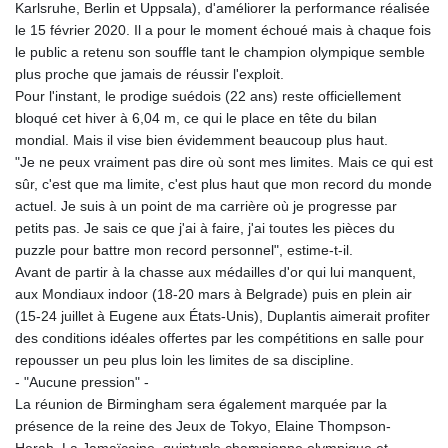
Karlsruhe, Berlin et Uppsala), d'améliorer la performance réalisée
GTQ 8.799164
le 15 février 2020. Il a pour le moment échoué mais à chaque fois
GYD 241.32223
le public a retenu son souffle tant le champion olympique semble
HKD 9.061864
plus proche que jamais de réussir l'exploit.
HNL 30.919233
Pour l'instant, le prodige suédois (22 ans) reste officiellement
HRK 7.533413
bloqué cet hiver à 6,04 m, ce qui le place en tête du bilan
HTG 150.826824
mondial. Mais il vise bien évidemment beaucoup plus haut.
HUF 362.202869
"Je ne peux vraiment pas dire où sont mes limites. Mais ce qui est
IDR 20696.181862
sûr, c'est que ma limite, c'est plus haut que mon record du monde
ILS 3.470255
actuel. Je suis à un point de ma carrière où je progresse par
IMP 0.858651
petits pas. Je sais ce que j'ai à faire, j'ai toutes les pièces du
INR 109.822567
puzzle pour battre mon record personnel", estime-t-il.
IQD 1511.219527
Avant de partir à la chasse aux médailles d'or qui lui manquent,
IRR
aux Mondiaux indoor (18-20 mars à Belgrade) puis en plein air
1588317.004451
(15-24 juillet à Eugene aux États-Unis), Duplantis aimerait profiter
ISK 141.80247
des conditions idéales offertes par les compétitions en salle pour
JEP 0.858651
repousser un peu plus loin les limites de sa discipline.
JMD 183.31537
- "Aucune pression" -
JOD 0.819133
La réunion de Birmingham sera également marquée par la
JPY 182.194907
présence de la reine des Jeux de Tokyo, Elaine Thompson-
KES 149.462068