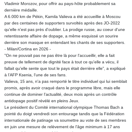
MMK 2419.103149
Vladimir Morozov, pour offrir au pays-hôte probablement sa
MNT 4143.339409
dernière médaille.
MOP 9.308326
A 6.000 km de Pékin, Kamila Valieva a été accueillie à Moscou
MRU 46.207516
par des centaines de supporters survoltés après des JO-2022
MUR 54.086968
qu'elle n'est pas près d'oublier. La prodige russe, au coeur d'une
MVR 17.813958
retentissante affaire de dopage, a même esquissé un sourire
MWK 2000.321571
derrière son masque en entendant les chants de ses supporters.
MXN 19.83706
- Milan/Cortina en 2026 -
MYR 4.71378
"On ne pouvait pas ne pas être là pour l'accueillir, elle a fait
MZN 73.632591
preuve de tellement de dignité face à tout ce qu'elle a vécu, il
NAD 18.827541
fallait qu'elle sente que tout le pays était derrière elle", a expliqué
NGN 1570.402299
à l'AFP Ksenia, l'une de ses fans.
NIO 42.391969
Valieva, 15 ans, n'a pas remporté le titre individuel qui lui semblait
NOK 10.992437
promis, après avoir craqué dans le programme libre, mais elle
NPR 175.409602
continue de dominer l'actualité, deux mois après un contrôle
NZD 1.963014
antidopage positif révélé en pleins Jeux.
OMR 0.443005
Le président du Comité international olympique Thomas Bach a
PAB 1.15197
pointé du doigt vendredi son entourage tandis que la Fédération
PEN 3.893932
internationale de patinage va soumettre au vote de ses membres
PGK 5.089632
en juin une mesure de relèvement de l'âge minimum à 17 ans
PHP 70.046151