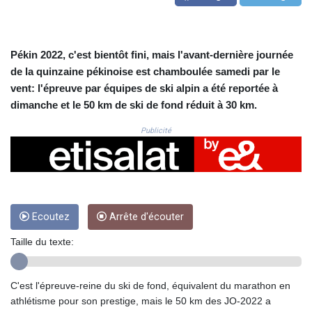
CRC 524.003635
CUC 1.152259
CUP 30.534865
CVE 110.789694
Pékin 2022, c'est bientôt fini, mais l'avant-dernière journée
CZK 24.243646
de la quinzaine pékinoise est chamboulée samedi par le
DJF 204.779294
vent: l'épreuve par équipes de ski alpin a été reportée à
DKK 7.474936
dimanche et le 50 km de ski de fond réduit à 30 km.
DOP 67.163917
DZD 153.33232
Publicité
EGP 57.257824
ERN 17.283886
ETB 185.933939
FJD 2.552144
FKP 0.85592
Ecoutez
Arrête d'écouter
GBP 0.856301
GEL 3.013175
Taille du texte:
GGP 0.85592
GHS 13.521816
GIP 0.85592
C'est l'épreuve-reine du ski de fond, équivalent du marathon en
GMD 85.266887
athlétisme pour son prestige, mais le 50 km des JO-2022 a
GNF 10116.834102