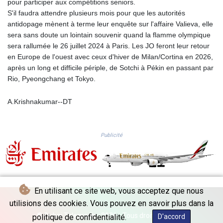
pour participer aux compétitions seniors.
PKR 319.818312
S'il faudra attendre plusieurs mois pour que les autorités
PLN 4.302017
antidopage mènent à terme leur enquête sur l'affaire Valieva, elle
PYG 6852.357161
sera sans doute un lointain souvenir quand la flamme olympique
QAR 4.211049
sera rallumée le 26 juillet 2024 à Paris. Les JO feront leur retour
RON 5.255566
en Europe de l'ouest avec ceux d'hiver de Milan/Cortina en 2026,
RSD 117.41058
après un long et difficile périple, de Sotchi à Pékin en passant par
RUB 95.624853
Rio, Pyeongchang et Tokyo.
RWF 1692.277688
SAR 4.326884
A.Krishnakumar--DT
SBD 9.296827
SCR 16.615673
SDG 691.938217
Publicité
SEK 10.965245
SGD 1.479159
SLE 28.345475
SOS 658.385256
SRD 43.632019
En utilisant ce site web, vous acceptez que nous
STD 23849.43576
utilisions des cookies. Vous pouvez en savoir plus dans la
STN 24.45488
© Dubai Telegraph - 2026 - Tous droits réservés
SVC 10.079447
politique de confidentialité.
D'accord