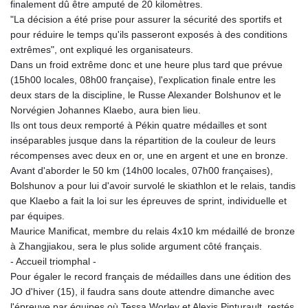
finalement dû être amputé de 20 kilomètres.
GTQ 8.789821
"La décision a été prise pour assurer la sécurité des sportifs et
GYD 241.004293
pour réduire le temps qu'ils passeront exposés à des conditions
HKD 9.038838
extrêmes", ont expliqué les organisateurs.
HNL 30.876033
Dans un froid extrême donc et une heure plus tard que prévue
HRK 7.53416
(15h00 locales, 08h00 française), l'explication finale entre les
HTG 150.622097
deux stars de la discipline, le Russe Alexander Bolshunov et le
HUF 365.116225
Norvégien Johannes Klaebo, aura bien lieu.
IDR 20639.263954
Ils ont tous deux remporté à Pékin quatre médailles et sont
ILS 3.465652
inséparables jusque dans la répartition de la couleur de leurs
IMP 0.85592
récompenses avec deux en or, une en argent et une en bronze.
INR 109.826937
Avant d'aborder le 50 km (14h00 locales, 07h00 françaises),
IQD 1510.035474
Bolshunov a pour lui d'avoir survolé le skiathlon et le relais, tandis
IRR
que Klaebo a fait la loi sur les épreuves de sprint, individuelle et
1584183.343658
par équipes.
ISK 142.412461
Maurice Manificat, membre du relais 4x10 km médaillé de bronze
JEP 0.85592
à Zhangjiakou, sera le plus solide argument côté français.
JMD 182.603882
- Accueil triomphal -
JOD 0.816933
Pour égaler le record français de médailles dans une édition des
JPY 182.568546
JO d'hiver (15), il faudra sans doute attendre dimanche avec
KES 149.07919
l'épreuve par équipes où Tessa Worley et Alexis Pinturault, restés