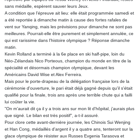
KGS 100.76524
sans médaille, espèrent sauver leurs Jeux.
KHR 4670.680341
A condition que l'épreuve ait lieu: elle était programmée samedi et
KMF 492.015232
a été reportée à dimanche matin à cause des fortes rafales de
KRW 1639.987341
vent sur Yanqing, mais les prévisions pour dimanche ne sont pas
KWD 0.35682
meilleures. Pourrait-elle être purement et simplement annulée, ce
KYD 0.960029
qui est rarissime dans l'histoire olympique ? Réponse dimanche
KZT 539.828682
matin.
LAK 26043.936302
Kevin Rolland a terminé à la 6e place en ski half-pipe, loin du
LBP
Néo-Zélandais Nico Porteous, champion du monde en titre de la
103184.797064
spécialité et désormais champion olympique, devant les
LKR 386.957729
Américains David Wise et Alex Ferreira.
LRD 209.279064
Mais pour le porte-drapeau de la délégation française lors de la
LSL 18.827806
cérémonie d'ouverture, le pari était déjà gagné depuis qu'il s'était
LTL 3.402321
qualifié pour la finale, trois ans après une terrible chute qui a failli
LVL 0.69699
lui coûter la vie.
LYD 7.340045
"On m'aurait dit ça il y a trois ans sur mon lit d'hôpital, j'aurais plus
MAD 10.750001
que signé. Le bilan est très positif", a-t-il assuré.
MDL 20.044018
Pour clore cette avant-dernière journée, les Chinois Sui Wenjing
MGA 4952.861796
et Han Cong, médaillés d'argent il y a quatre ans, tenteront sur la
MKD 61.416684
glace olympique de résister aux Russes Evgenia Tarasova et