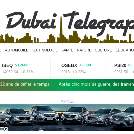
D
AUTOMOBILE
TECHNOLOGIE
SANTÉ
NATURE
CULTURE
ÉDUCATI
Q
OSEBX
PSI20
53.2600
4.6300
85.3400
.64
+0.38%
2018
+0.23%
9261.56
+0.93%
 le temps
Après cinq mois de guerre, des Iraniens forcés à des sa
Publicité