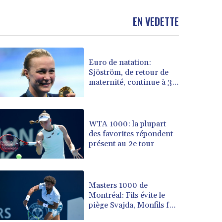
BND 1.477992
EN VEDETTE
BOB 13.999007
BRL 5.913559
BSD 1.152658
BTN 109.581813
Euro de natation:
BWP 15.630737
Sjöström, de retour de
BYN 3.409105
maternité, continue à 32
BYR 22625.480557
ans de défier le temps
BZD 2.318242
CAD 1.617168
WTA 1000: la plupart
CDF 2610.011457
des favorites répondent
CHF 0.933353
présent au 2e tour
CLF 0.026721
CLP 1055.109333
CNY 7.79265
Masters 1000 de
CNH 7.791546
Montréal: Fils évite le
COP 3673.881667
piège Svajda, Monfils fait
CRC 522.691555
ses adieux
CUC 1.154361