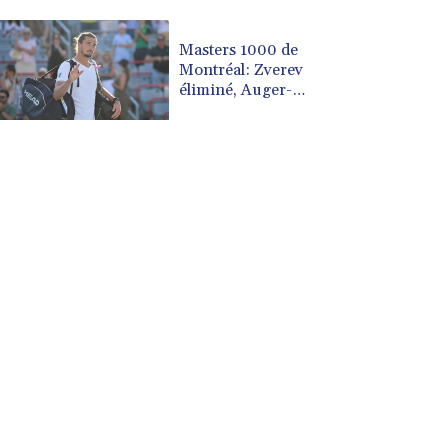
CUP 30.590573
CVE 110.139177
Masters 1000 de
Montréal: Zverev
CZK 24.180463
éliminé, Auger-
DJF 205.251075
Aliassime forfait
DKK 7.475355
DOP 67.221459
DZD 153.497698
EGP 57.432011
ERN 17.315419
ETB 186.038334
FJD 2.553967
FKP 0.857481
GBP 0.857373
GEL 3.018718
GGP 0.857481
GHS 13.514561
GIP 0.857481
GMD 84.845162