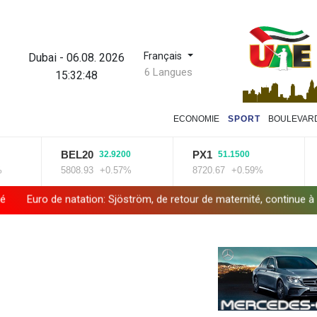
Français
Dubai
-
06.08. 2026
6 Langues
15:32:49
ECONOMIE
SPORT
BOULEVAR
BEL20
PX1
ISE
32.9200
51.1500
5808.93
+0.57%
8720.67
+0.59%
14069
ation: Sjöström, de retour de maternité, continue à 32 ans de défier