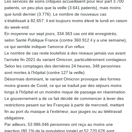
Les services de soins critiques accueillaient pour leur part 3.700
GTQ 8.794891
patients, un peu plus que la veille (3.641 patients), mais moins
GYD 241.157003
que lundi dernier (3.776). Le nombre de nouveaux cas
HKD 9.067746
s'établissait à 82.657: il est toujours moins élevé le lundi en raison
HNL 30.895616
du week-end.
HRK 7.536622
En moyenne sur sept jours, 334.363 cas ont été enregistrés,
HTG 150.718127
selon Santé Publique France (contre 360.912 il y a une semaine),
HUF 363.096405
ce qui semble indiquer l'amorce d'un reflux.
IDR 20580.370421
Le nombre de cas reste toutefois à des niveaux jamais vus avant
ILS 3.468234
l'arrivée fin 2021 du variant Omicron, particulièrement contagieux.
IMP 0.857252
Selon les comptages des dernières 24 heures, 348 personnes
INR 110.076256
sont mortes à l'hôpital (contre 127 la veille).
IQD 1509.981237
Désormais dominant, le variant Omicron provoque des formes
IRR
moins graves de Covid, ce qui se traduit par des séjours moins
1590322.371805
longs à l'hôpital et un moindre risque de passage en réanimation.
ISK 142.598215
Le gouvernement a de ce fait décidé de commencer à lever des
JEP 0.857252
restrictions pesant sur les Français à partir de mercredi, mettant
JMD 183.057725
fin au port du masque à l'extérieur, aux jauges ou au télétravail
JOD 0.819746
obligatoire.
JPY 182.445186
Par ailleurs, 53.986.046 personnes ont reçu au moins une
KES 149.158147
injection (80,1% de la population totale) et 52.720.676 sont