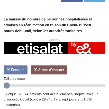
CRC 523.993489
CUC 1.156136
CUP 30.637594
CVE 110.26363
La hausse du nombre de personnes hospitalisées et
CZK 24.258158
admises en réanimation en raison du Covid-19 s'est
DJF 205.267449
poursuivie lundi, selon les autorités sanitaires.
DKK 7.477932
DOP 67.289164
Publicité
DZD 152.967099
EGP 57.380687
ERN 17.342035
ETB 186.049588
FJD 2.553384
Ecoutez
Arrête d'écouter
FKP 0.857252
GBP 0.858527
Taille du texte:
GEL 3.017966
GGP 0.857252
GHS 13.526832
Quelque 32.374 patients sont actuellement à l'hôpital avec un
GIP 0.857252
diagnostic Covid (contre 29.748 il y a sept jours et 31.536
GMD 84.980421
dimanche).
GNF 10123.874202