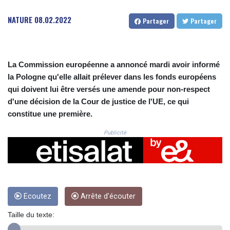
CRC 522.915026
CUC 1.154855
NATURE
08.02.2022
Partager
Partager
CUP 30.603652
CVE 110.186265
CZK 24.201154
DJF 205.338828
La Commission européenne a annoncé mardi avoir informé
DKK 7.47541
la Pologne qu'elle allait prélever dans les fonds européens
DOP 67.250199
qui doivent lui être versés une amende pour non-respect
DZD 153.530983
d'une décision de la Cour de justice de l'UE, ce qui
EGP 57.54318
constitue une première.
ERN 17.322822
ETB 186.117873
Publicité
FJD 2.553963
FKP 0.857848
GBP 0.857774
GEL 3.019946
GGP 0.857848
GHS 13.520339
Ecoutez
Arrête d'écouter
GIP 0.857848
Taille du texte:
GMD 84.878181
GNF 10128.411837