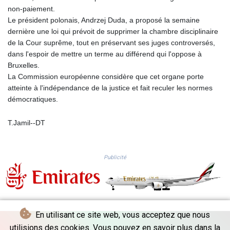
MMK 2424.552772
non-paiement.
MNT 4152.673297
Le président polonais, Andrzej Duda, a proposé la semaine
MOP 9.316283
dernière une loi qui prévoit de supprimer la chambre disciplinaire
MRU 46.240358
de la Cour suprême, tout en préservant ses juges controversés,
MUR 54.209096
dans l'espoir de mettre un terme au différend qui l'oppose à
MVR 17.842347
Bruxelles.
MWK 1999.510632
La Commission européenne considère que cet organe porte
MXN 19.917775
atteinte à l'indépendance de la justice et fait reculer les normes
MYR 4.721853
démocratiques.
MZN 73.807157
NAD 18.917964
T.Jamil--DT
NGN 1572.381111
NIO 42.438205
NOK 11.00856
Publicité
NPR 175.401109
NZD 1.964222
OMR 0.444037
PAB 1.153176
PEN 3.903611
En utilisant ce site web, vous acceptez que nous
PGK 5.170149
utilisions des cookies. Vous pouvez en savoir plus dans la
PHP 70.148769