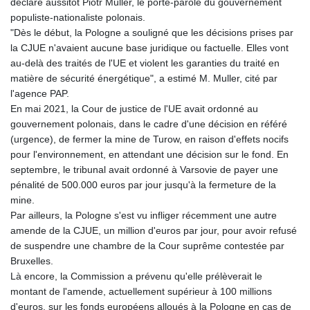
déclaré aussitôt Piotr Muller, le porte-parole du gouvernement
KGS 100.991685
populiste-nationaliste polonais.
KHR 4673.518854
"Dès le début, la Pologne a souligné que les décisions prises par
KMF 493.12343
la CJUE n'avaient aucune base juridique ou factuelle. Elles vont
KRW 1638.640772
au-delà des traités de l'UE et violent les garanties du traité en
KWD 0.357023
matière de sécurité énergétique", a estimé M. Muller, cité par
KYD 0.961017
l'agence PAP.
KZT 541.135669
En mai 2021, la Cour de justice de l'UE avait ordonné au
LAK 26067.486096
gouvernement polonais, dans le cadre d'une décision en référé
LBP
(urgence), de fermer la mine de Turow, en raison d'effets nocifs
103263.512096
pour l'environnement, en attendant une décision sur le fond. En
LKR 386.906578
septembre, le tribunal avait ordonné à Varsovie de payer une
LRD 208.141271
pénalité de 500.000 euros par jour jusqu'à la fermeture de la
LSL 18.917964
mine.
LTL 3.409986
Par ailleurs, la Pologne s'est vu infliger récemment une autre
LVL 0.69856
amende de la CJUE, un million d'euros par jour, pour avoir refusé
LYD 7.339597
de suspendre une chambre de la Cour suprême contestée par
MAD 10.74762
Bruxelles.
MDL 20.03577
Là encore, la Commission a prévenu qu'elle prélèverait le
MGA 4908.365176
montant de l'amende, actuellement supérieur à 100 millions
MKD 61.481068
d'euros, sur les fonds européens alloués à la Pologne en cas de