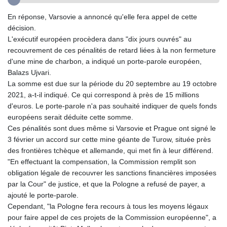
GTQ 8.795715
En réponse, Varsovie a annoncé qu'elle fera appel de cette
GYD 241.227629
décision.
HKD 9.058306
L'exécutif européen procèdera dans "dix jours ouvrés" au
HNL 30.907112
recouvrement de ces pénalités de retard liées à la non fermeture
HRK 7.534038
d'une mine de charbon, a indiqué un porte-parole européen,
HTG 150.767698
Balazs Ujvari.
HUF 362.223087
La somme est due sur la période du 20 septembre au 19 octobre
IDR 20682.294394
2021, a-t-il indiqué. Ce qui correspond à près de 15 millions
ILS 3.477385
d'euros. Le porte-parole n'a pas souhaité indiquer de quels fonds
IMP 0.857848
européens serait déduite cette somme.
INR 109.932764
Ces pénalités sont dues même si Varsovie et Prague ont signé le
IQD 1510.627108
3 février un accord sur cette mine géante de Turow, située près
IRR
des frontières tchèque et allemande, qui met fin à leur différend.
1587694.361999
"En effectuant la compensation, la Commission remplit son
ISK 141.792902
obligation légale de recouvrer les sanctions financières imposées
JEP 0.857848
par la Cour" de justice, et que la Pologne a refusé de payer, a
JMD 183.243508
ajouté le porte-parole.
JOD 0.818791
Cependant, "la Pologne fera recours à tous les moyens légaux
JPY 182.181232
pour faire appel de ces projets de la Commission européenne", a
KES 149.439303