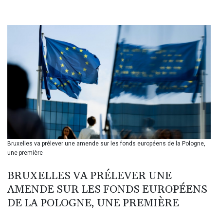
BHD 0.43488
BIF 3440.896583
BMD 1.154855
BND 1.478624
BOB 14.004993
BRL 5.916207
BSD 1.153151
BTN 109.628664
BWP 15.63742
BYN 3.410563
BYR 22635.15384
BZD 2.319233
CAD 1.618125
Bruxelles va prélever une amende sur les fonds européens de la Pologne,
CDF 2611.126427
une première
CHF 0.932311
CLF 0.026733
BRUXELLES VA PRÉLEVER UNE
CLP 1055.559908
AMENDE SUR LES FONDS EUROPÉENS
CNY 7.795147
CNH 7.793913
DE LA POLOGNE, UNE PREMIÈRE
COP 3675.544784