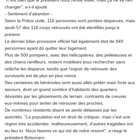
"C'est bien que le président nous rende visite, mais ça ne va rien
KGS 101.104505
changer", a-t-il ajouté.
KHR 4681.941823
- Sentiment d'abandon -
KMF 492.514185
Selon la Police civile, 116 personnes sont portées disparues, mais
KRW 1627.677557
seuls 57 des 118 corps retrouvés ont été identifiés jusqu'à
KWD 0.356853
présent.
KYD 0.960588
Le dernier bilan provisoire officiel fait également état de 849
KZT 540.233287
personnes ayant dû quitter leur logement.
LAK 26025.676609
Plus de 500 pompiers, avec des hélicoptères, des pelleteuses et
LBP
des chiens renifleurs, restent mobilisés pour rechercher sans
103223.017367
relâche les disparus, tandis que l'espoir de retrouver des
LKR 386.635196
survivants est de plus en plus mince.
LRD 208.057415
Des centaines de bénévoles sont aussi allés prêter main forte aux
LSL 18.726567
secours, dont un grand nombre d'habitants des quartiers
LTL 3.413768
dévastés par les glissements de terrain, contraints de creuser
LVL 0.699335
eux-mêmes pour tenter de retrouver des proches.
LYD 7.331909
De nombreux résidents disent se sentir délaissés par les
MAD 10.743067
autorités. "La population est en droit de critiquer, mais c'est une
MDL 20.044751
région très accidentée, malheureusement, d'autres tragédies ont
MGA 4918.938878
eu lieu ici. Nous faisons ce qui est de notre ressort", a réagi le
MKD 61.524236
président Bolsonaro.