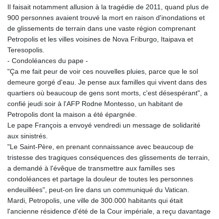
MMK 2427.363841
Il faisait notamment allusion à la tragédie de 2011, quand plus de
MNT 4157.293457
900 personnes avaient trouvé la mort en raison d'inondations et
MOP 9.314584
de glissements de terrain dans une vaste région comprenant
MRU 46.338424
Petropolis et les villes voisines de Nova Friburgo, Itaipava et
MUR 54.419742
Teresopolis.
MVR 17.862733
- Condoléances du pape -
MWK 1998.775164
"Ça me fait peur de voir ces nouvelles pluies, parce que le sol
MXN 19.812061
demeure gorgé d'eau. Je pense aux familles qui vivent dans des
MYR 4.728715
quartiers où beaucoup de gens sont morts, c'est désespérant", a
MZN 73.882892
confié jeudi soir à l'AFP Rodne Montesso, un habitant de
NAD 18.726567
Petropolis dont la maison a été épargnée.
NGN 1577.963717
Le pape François a envoyé vendredi un message de solidarité
NIO 42.419473
aux sinistrés.
NOK 10.99759
"Le Saint-Père, en prenant connaissance avec beaucoup de
NPR 175.501819
tristesse des tragiques conséquences des glissements de terrain,
NZD 1.966719
a demandé à l'évêque de transmettre aux familles ses
OMR 0.442445
condoléances et partage la douleur de toutes les personnes
PAB 1.152686
endeuillées", peut-on lire dans un communiqué du Vatican.
PEN 3.903651
Mardi, Petropolis, une ville de 300.000 habitants qui était
PGK 5.093937
l'ancienne résidence d'été de la Cour impériale, a reçu davantage
PHP 70.183258