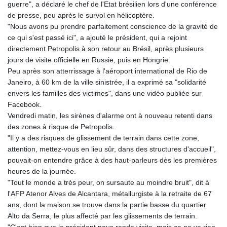
guerre", a déclaré le chef de l'Etat brésilien lors d'une conférence
GTQ 8.794891
de presse, peu après le survol en hélicoptère.
GYD 241.157003
"Nous avons pu prendre parfaitement conscience de la gravité de
HKD 9.067746
ce qui s'est passé ici", a ajouté le président, qui a rejoint
HNL 30.895616
directement Petropolis à son retour au Brésil, après plusieurs
HRK 7.536622
jours de visite officielle en Russie, puis en Hongrie.
HTG 150.718127
Peu après son atterrissage à l'aéroport international de Rio de
HUF 363.096405
Janeiro, à 60 km de la ville sinistrée, il a exprimé sa "solidarité
IDR 20580.370421
envers les familles des victimes", dans une vidéo publiée sur
ILS 3.468234
Facebook.
IMP 0.857252
Vendredi matin, les sirènes d'alarme ont à nouveau retenti dans
INR 110.076256
des zones à risque de Petropolis.
IQD 1509.981237
"Il y a des risques de glissement de terrain dans cette zone,
IRR
attention, mettez-vous en lieu sûr, dans des structures d'accueil",
1590322.371805
pouvait-on entendre grâce à des haut-parleurs dès les premières
ISK 142.598215
heures de la journée.
JEP 0.857252
"Tout le monde a très peur, on sursaute au moindre bruit", dit à
JMD 183.057725
l'AFP Atenor Alves de Alcantara, métallurgiste à la retraite de 67
JOD 0.819746
ans, dont la maison se trouve dans la partie basse du quartier
JPY 182.445186
Alto da Serra, le plus affecté par les glissements de terrain.
KES 149.158147