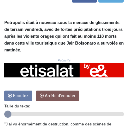
CRC 523.993489
CUC 1.156136
CUP 30.637594
CVE 110.26363
Petropolis était à nouveau sous la menace de glissements
CZK 24.258158
de terrain vendredi, avec de fortes précipitations trois jours
DJF 205.267449
après les violents orages qui ont fait au moins 118 morts
DKK 7.477932
dans cette ville touristique que Jair Bolsonaro a survolée en
DOP 67.289164
matinée.
DZD 152.967099
EGP 57.380687
Publicité
ERN 17.342035
ETB 186.049588
FJD 2.553384
FKP 0.857252
GBP 0.858527
GEL 3.017966
Ecoutez
Arrête d'écouter
GGP 0.857252
Taille du texte:
GHS 13.526832
GIP 0.857252
GMD 84.980421
"J'ai vu énormément de destruction, comme des scènes de
GNF 10123.874202