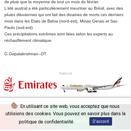
de pluie que la moyenne de tout un mois de février.
PKR 320.014324
L'été austral a été particulièrement meurtrier au Brésil, avec des
PLN 4.299905
pluies diluviennes qui ont fait des dizaines de morts ces derniers
PYG 6853.914834
mois dans les Etats de Bahia (nord-est), Minas Gerais et Sao
QAR 4.213648
Paulo (sud-est).
RON 5.244583
Ces précipitations extrêmes sont liées selon les experts au
RSD 117.338542
réchauffement climatique.
RUB 94.338828
RWF 1694.978938
G.Gopalakrishnan--DT
SAR 4.341973
SBD 9.325039
SCR 16.705092
Publicité
SDG 694.263698
SEK 10.961095
SGD 1.477585
SLE 28.445176
SOS 658.791814
En utilisant ce site web, vous acceptez que nous
SRD 43.778814
utilisions des cookies. Vous pouvez en savoir plus dans la
STD 23929.673396
STN 24.499696
© Dubai Telegraph - 2026 - Tous droits réservés
politique de confidentialité.
D'accord
SVC 10.085875