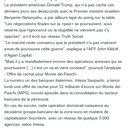
MNT 4158.228086
Le président américain Donald Trump, qui n'a pas caché ces
MOP 9.331434
derniers jours ses désaccords avec le Premier ministre israélien
MRU 46.31656
Benjamin Netanyahu, a par ailleurs tapé du poing sur la table.
MUR 54.303823
"Les négociations finales sur la +paix+ se poursuivent, sous
MVR 17.866105
réserve que l'ignorance ou la stupidité ne viennent pas s'y
MWK 2002.762338
opposer", a-t-il écrit sur réseau Truth Social.
MXN 19.920816
"Le marché reste convaincu que le président n'a pas vraiment
MYR 4.731317
envie de poursuivre cette guerre", explique à l'AFP John Kilduff,
MZN 73.845071
d'Again Capital.
NAD 18.948812
"Mais il y a manifestement encore des opérations annexes qui se
NGN 1573.810703
poursuivent (...) c'est un va-et-vient constant", poursuit l'analyste.
NIO 42.509061
- Offre de rachat pour Monte dei Paschi -
NOK 10.997146
La numéro un des banques italiennes, Intesa Sanpaolo, a lancé
NPR 175.693203
lundi une offre de rachat pour 31 milliards d'euros sur Monte dei
NZD 1.961696
Paschi (MPS), nouvel épisode dans la consolidation du secteur
OMR 0.444347
bancaire de la péninsule.
PAB 1.155036
En cas de succès, cette opération donnerait naissance au
PEN 3.909993
deuxième groupe bancaire de la zone euro en matière de
PGK 5.178759
capitalisation boursière, avec un réseau de quelque 3.000
PHP 70.091418
agences, selon Intesa.
PKR 320.721208