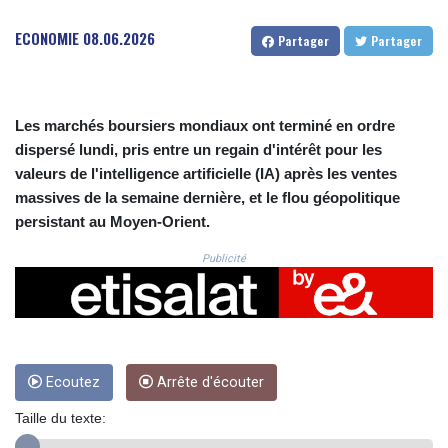
CRC 523.781299
CUC 1.155642
ECONOMIE
08.06.2026
Partager
Partager
CUP 30.624511
CVE 110.59024
CZK 24.186025
DJF 205.38031
Les marchés boursiers mondiaux ont terminé en ordre
DKK 7.475767
dispersé lundi, pris entre un regain d'intérêt pour les
DOP 67.315816
valeurs de l'intelligence artificielle (IA) après les ventes
DZD 153.48698
massives de la semaine dernière, et le flou géopolitique
EGP 57.552815
persistant au Moyen-Orient.
ERN 17.334629
ETB 186.42297
Publicité
FJD 2.553387
FKP 0.8589
GBP 0.857966
GEL 3.016319
GGP 0.8589
GHS 13.549949
Ecoutez
Arrête d'écouter
GIP 0.8589
Taille du texte:
GMD 84.931373
GNF 10149.421488