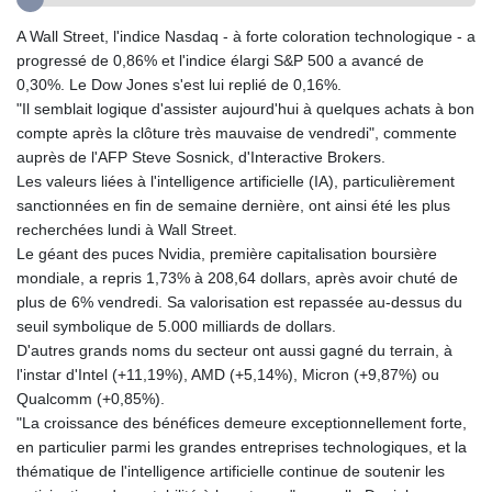
GTQ 8.810096
A Wall Street, l'indice Nasdaq - à forte coloration technologique - a
GYD 241.612608
progressé de 0,86% et l'indice élargi S&P 500 a avancé de
HKD 9.064618
0,30%. Le Dow Jones s'est lui replié de 0,16%.
HNL 30.958447
"Il semblait logique d'assister aujourd'hui à quelques achats à bon
HRK 7.535247
compte après la clôture très mauvaise de vendredi", commente
HTG 151.01877
auprès de l'AFP Steve Sosnick, d'Interactive Brokers.
HUF 361.674896
Les valeurs liées à l'intelligence artificielle (IA), particulièrement
IDR 20654.036712
sanctionnées en fin de semaine dernière, ont ainsi été les plus
ILS 3.47126
recherchées lundi à Wall Street.
IMP 0.8589
Le géant des puces Nvidia, première capitalisation boursière
INR 109.880802
mondiale, a repris 1,73% à 208,64 dollars, après avoir chuté de
IQD 1513.090368
plus de 6% vendredi. Sa valorisation est repassée au-dessus du
IRR
seuil symbolique de 5.000 milliards de dollars.
1588776.499747
D'autres grands noms du secteur ont aussi gagné du terrain, à
ISK 141.785837
l'instar d'Intel (+11,19%), AMD (+5,14%), Micron (+9,87%) ou
JEP 0.8589
Qualcomm (+0,85%).
JMD 183.548662
"La croissance des bénéfices demeure exceptionnellement forte,
JOD 0.819314
en particulier parmi les grandes entreprises technologiques, et la
JPY 182.194461
thématique de l'intelligence artificielle continue de soutenir les
KES 149.505174