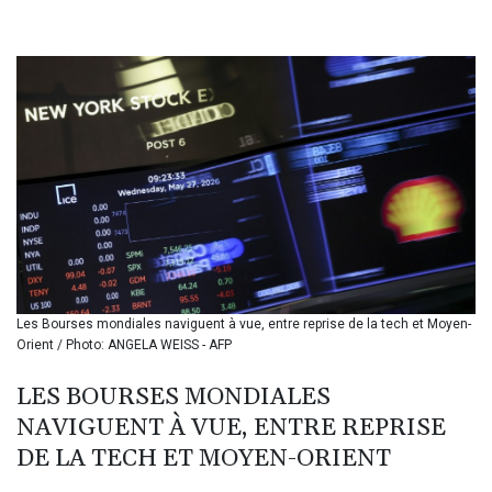
BHD 0.43579
BIF 3458.258419
BMD 1.155642
BND 1.481061
BOB 14.027586
BRL 5.93827
BSD 1.155061
BTN 109.807426
BWP 15.663325
BYN 3.416139
BYR 22650.58146
BZD 2.322984
CAD 1.618806
Les Bourses mondiales naviguent à vue, entre reprise de la tech et Moyen-
CDF 2612.906548
Orient / Photo: ANGELA WEISS - AFP
CHF 0.932447
CLF 0.026736
LES BOURSES MONDIALES
CLP 1055.7021
NAVIGUENT À VUE, ENTRE REPRISE
CNY 7.800486
CNH 7.79785
DE LA TECH ET MOYEN-ORIENT
COP 3677.241005