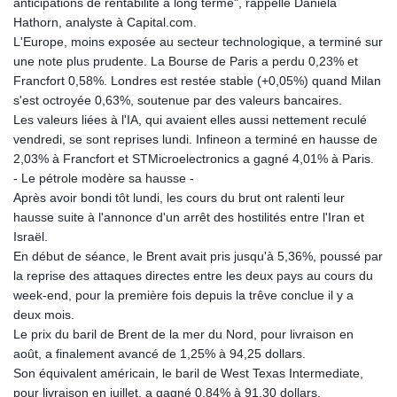
anticipations de rentabilité à long terme", rappelle Daniela
KGS 101.061253
Hathorn, analyste à Capital.com.
KHR 4681.281342
L'Europe, moins exposée au secteur technologique, a terminé sur
KMF 494.614915
une note plus prudente. La Bourse de Paris a perdu 0,23% et
KRW 1642.617952
Francfort 0,58%. Londres est restée stable (+0,05%) quand Milan
KWD 0.357348
s'est octroyée 0,63%, soutenue par des valeurs bancaires.
KYD 0.96258
Les valeurs liées à l'IA, qui avaient elles aussi nettement reculé
KZT 542.015709
vendredi, se sont reprises lundi. Infineon a terminé en hausse de
LAK 26109.426943
2,03% à Francfort et STMicroelectronics a gagné 4,01% à Paris.
LBP 103430.10369
- Le pétrole modère sa hausse -
LKR 387.596159
Après avoir bondi tôt lundi, les cours du brut ont ralenti leur
LRD 208.480669
hausse suite à l'annonce d'un arrêt des hostilités entre l'Iran et
LSL 18.948812
Israël.
LTL 3.412309
En début de séance, le Brent avait pris jusqu'à 5,36%, poussé par
LVL 0.699036
la reprise des attaques directes entre les deux pays au cours du
LYD 7.351755
week-end, pour la première fois depuis la trêve conclue il y a
MAD 10.765192
deux mois.
MDL 20.068354
Le prix du baril de Brent de la mer du Nord, pour livraison en
MGA 4916.411299
août, a finalement avancé de 1,25% à 94,25 dollars.
MKD 61.586591
Son équivalent américain, le baril de West Texas Intermediate,
MMK 2426.04177
pour livraison en juillet, a gagné 0,84% à 91,30 dollars.