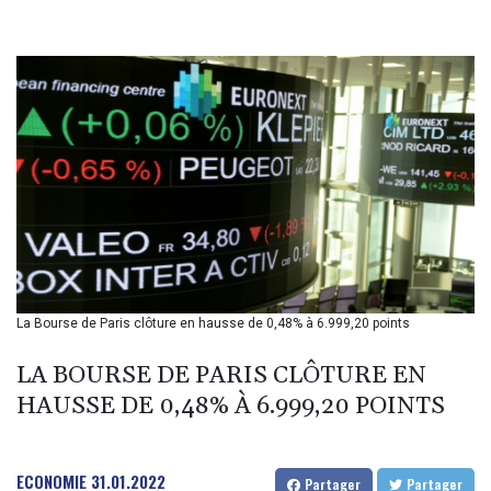
BHD 0.434695
BIF 3451.157116
BMD 1.156136
BND 1.477082
BOB 13.69983
BRL 5.876989
BSD 1.152686
BTN 109.688637
BWP 15.558807
BYN 3.432357
BYR 22660.258427
BZD 2.318271
CAD 1.61333
La Bourse de Paris clôture en hausse de 0,48% à 6.999,20 points
CDF 2615.761404
CHF 0.93588
LA BOURSE DE PARIS CLÔTURE EN
CLF 0.026829
CLP 1055.916879
HAUSSE DE 0,48% À 6.999,20 POINTS
CNY 7.801146
CNH 7.796152
COP 3633.55485
ECONOMIE
31.01.2022
Partager
Partager