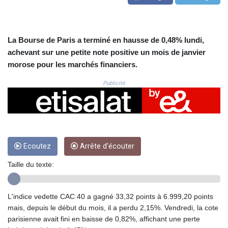
CRC 523.993489
CUC 1.156136
CUP 30.637594
CVE 110.26363
La Bourse de Paris a terminé en hausse de 0,48% lundi,
CZK 24.258158
achevant sur une petite note positive un mois de janvier
DJF 205.267449
morose pour les marchés financiers.
DKK 7.477932
DOP 67.289164
Publicité
DZD 152.967099
EGP 57.380687
ERN 17.342035
ETB 186.049588
FJD 2.553384
Ecoutez
Arrête d'écouter
FKP 0.8566
GBP 0.858527
Taille du texte:
GEL 3.017966
GGP 0.8566
GHS 13.526832
L'indice vedette CAC 40 a gagné 33,32 points à 6.999,20 points
GIP 0.8566
mais, depuis le début du mois, il a perdu 2,15%. Vendredi, la cote
GMD 84.980421
parisienne avait fini en baisse de 0,82%, affichant une perte
GNF 10123.874202