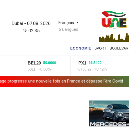
Français
Dubai
-
07.08. 2026
6 Langues
15:02:36
ECONOMIE
SPORT
BOULEVAR
BEL20
PX1
50.6900
36.5400
5811
+0.88%
8736.27
+0.42%
ogresse une nouvelle fois en France et dépasse l'ère Covid
Les