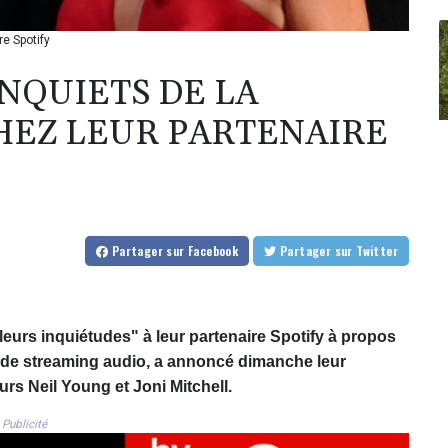
re Spotify
NQUIETS DE LA
HEZ LEUR PARTENAIRE
Partager
sur Facebook
Partager
sur Twitter
eurs inquiétudes" à leur partenaire Spotify à propos
e de streaming audio, a annoncé dimanche leur
rs Neil Young et Joni Mitchell.
Publicité