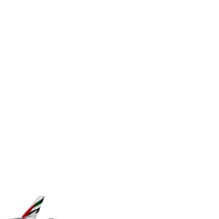
KES 149.119782
KGS 100.775889
KHR 4683.930475
KMF 492.065825
KRW 1633.531568
KWD 0.356065
KYD 0.962162
KZT 541.02372
LAK 26086.822873
LBP 103388.630514
LKR 387.81603
LRD 208.397567
LSL 18.831591
LTL 3.402675
LVL 0.697063
LYD 7.359771
MAD 10.772009
MDL 20.088564
MGA 4963.869122