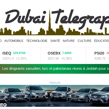
D
AUTOMOBILE
TECHNOLOGIE
SANTÉ
NATURE
CULTURE
ÉDUCATI
ISEQ
OSEBX
PSI20
329.9700
7.6800
-33.
14371.4
+2.35%
2027.66
+0.38%
9190.75
-0
 dirigeants saoudien, turc et pakistanais réunis à Jeddah pour scell
Publicité