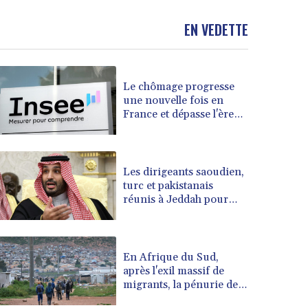
BND 1.480393
EN VEDETTE
BOB 13.964198
BRL 5.891306
BSD 1.154535
BTN 109.874896
Le chômage progresse
BWP 15.61488
une nouvelle fois en
BYN 3.418287
France et dépasse l'ère
BYR 22586.626891
Covid
BZD 2.321974
CAD 1.615497
Les dirigeants saoudien,
CDF 2604.376508
turc et pakistanais
CHF 0.934643
réunis à Jeddah pour
CLF 0.02673
sceller un accord de
CLP 1055.440971
défense
CNY 7.777463
En Afrique du Sud,
CNH 7.774433
après l'exil massif de
COP 3641.932253
migrants, la pénurie de
CRC 525.197761
main-d'œuvre
CUC 1.152379