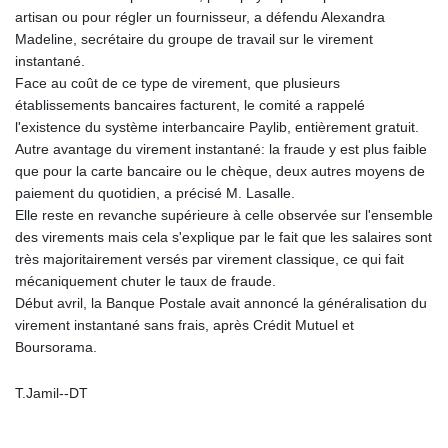
KGS 101.104505
artisan ou pour régler un fournisseur, a défendu Alexandra
KHR 4685.244046
Madeline, secrétaire du groupe de travail sur le virement
KMF 492.514185
instantané.
KRW 1627.712241
Face au coût de ce type de virement, que plusieurs
KWD 0.356853
établissements bancaires facturent, le comité a rappelé
KYD 0.963346
l'existence du système interbancaire Paylib, entièrement gratuit.
KZT 541.784389
Autre avantage du virement instantané: la fraude y est plus faible
LAK 26108.437325
que pour la carte bancaire ou le chèque, deux autres moyens de
LBP
paiement du quotidien, a précisé M. Lasalle.
103531.946431
Elle reste en revanche supérieure à celle observée sur l'ensemble
LKR 387.745291
des virements mais cela s'explique par le fait que les salaires sont
LRD 209.896866
très majoritairement versés par virement classique, ce qui fait
LSL 18.648909
mécaniquement chuter le taux de fraude.
LTL 3.413768
Début avril, la Banque Postale avait annoncé la généralisation du
LVL 0.699335
virement instantané sans frais, après Crédit Mutuel et
LYD 7.358849
Boursorama.
MAD 10.757887
MDL 20.102303
T.Jamil--DT
MGA 4982.944983
MKD 61.70777