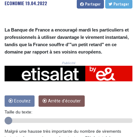
CRC 525.509359
ECONOMIE
19.04.2022
Partager
Partager
CUC 1.156136
CUP 30.637594
CVE 110.646682
CZK 24.258158
La Banque de France a encouragé mardi les particuliers et
DJF 205.46888
professionnels à utiliser davantage le virement instantané,
DKK 7.477932
tandis que la France souffre d'"un petit retard" en ce
DOP 67.345355
domaine par rapport à ses voisins européens.
DZD 153.688625
EGP 57.293288
Publicité
ERN 17.342035
ETB 184.982115
FJD 2.553384
FKP 0.859288
GBP 0.856968
Ecoutez
Arrête d'écouter
GEL 3.017966
GGP 0.859288
Taille du texte:
GHS 13.596606
GIP 0.859288
GMD 84.980421
Malgré une hausse très importante du nombre de virements
GNF 10145.090599