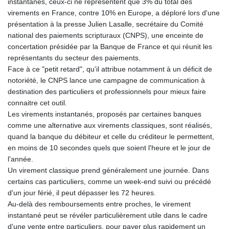
instantanés, ceux-ci ne représentent que 3% du total des
GTQ 8.820142
virements en France, contre 10% en Europe, a déploré lors d'une
GYD 241.849406
présentation à la presse Julien Lasalle, secrétaire du Comité
HKD 9.067746
national des paiements scripturaux (CNPS), une enceinte de
HNL 31.077375
concertation présidée par la Banque de France et qui réunit les
HRK 7.536622
représentants du secteur des paiements.
HTG 151.150865
Face à ce "petit retard", qu'il attribue notamment à un déficit de
HUF 363.096405
notoriété, le CNPS lance une campagne de communication à
IDR 20580.370421
destination des particuliers et professionnels pour mieux faire
ILS 3.468234
connaitre cet outil.
IMP 0.859288
Les virements instantanés, proposés par certaines banques
INR 109.992259
comme une alternative aux virements classiques, sont réalisés,
IQD 1515.115748
quand la banque du débiteur et celle du créditeur le permettent,
IRR
en moins de 10 secondes quels que soient l'heure et le jour de
1590322.371805
l'année.
ISK 142.598215
Un virement classique prend généralement une journée. Dans
JEP 0.859288
certains cas particuliers, comme un week-end suivi ou précédé
JMD 183.583315
d'un jour férié, il peut dépasser les 72 heures.
JOD 0.819746
Au-delà des remboursements entre proches, le virement
JPY 182.445186
instantané peut se révéler particulièrement utile dans le cadre
KES 148.887592
d'une vente entre particuliers, pour payer plus rapidement un