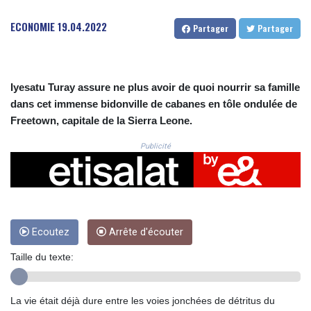
CRC 525.082981
CUC 1.152127
ECONOMIE
19.04.2022
Partager
Partager
CUP 30.531367
CVE 110.279556
CZK 24.248834
DJF 205.552484
Iyesatu Turay assure ne plus avoir de quoi nourrir sa famille
DKK 7.475686
dans cet immense bidonville de cabanes en tôle ondulée de
DOP 67.260629
Freetown, capitale de la Sierra Leone.
DZD 153.094981
EGP 57.25311
Publicité
ERN 17.281906
ETB 186.307243
FJD 2.552999
FKP 0.855822
GBP 0.856474
Ecoutez
Arrête d'écouter
GEL 3.01278
GGP 0.855822
Taille du texte:
GHS 13.567791
GIP 0.855822
GMD 85.257004
La vie était déjà dure entre les voies jonchées de détritus du
GNF 10136.986094