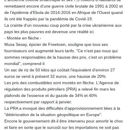
KGS 100.753239
remettaient encore d'une guerre civile brutale de 1991 à 2002 et
KHR 4682.906821
de l'épidémie d'Ebola de 2014-2016 en Afrique de l'Ouest quand
KMF 491.958449
ils ont été frappés par la pandémie de Covid-19.
KRW 1636.527559
La crainte d'un nouveau coup porté par la crise ukrainienne aux
KWD 0.356756
pays les plus pauvres est devenue une réalité ici.
KYD 0.961952
- Montée en flèche -
KZT 540.905481
Musa Sesay, épicier de Freetown, souligne que tous ses
LAK 26081.121706
fournisseurs ont augmenté leurs tarifs. "Ce n'est pas nous qui
LBP
sommes responsables de la hausse des prix, c'est un problème
103366.035355
mondial", comprend-il.
LKR 387.731275
Un sac de riz de 50 kilos qui coûtait l'équivalent d'environ 27
LRD 208.352023
euros se vend à présent 32 euros, une hausse de 20%.
LSL 18.827475
Les prix des combustibles sont montés en flèche. L'Agence de
LTL 3.401932
régulation des produits pétroliers (PRA) a relevé fin mars les
LVL 0.69691
plafonds de l'essence et du gazole de 34% et 40%
LYD 7.358163
respectivement par rapport à janvier.
MAD 10.769655
La PRA a invoqué des difficultés d'approvisionnement liées à la
MDL 20.084174
"détérioration de la situation géopolitique en Europe".
MGA 4962.784289
Encore le gouvernement dit-il être intervenu pour amortir le choc
MKD 61.534725
et faire en sorte que le surcoût sur les importations ne soit pas