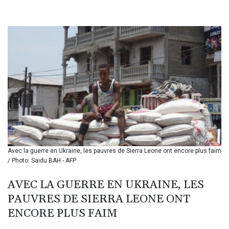
BHD 0.435269
BIF 3449.795471
BMD 1.152127
BND 1.48007
BOB 13.961146
BRL 5.903154
BSD 1.154282
BTN 109.850883
BWP 15.611467
BYN 3.41754
BYR 22581.690677
BZD 2.321467
CAD 1.615317
Avec la guerre en Ukraine, les pauvres de Sierra Leone ont encore plus faim
CDF 2603.806986
/ Photo: Saidu BAH - AFP
CHF 0.936264
CLF 0.026724
AVEC LA GUERRE EN UKRAINE, LES
CLP 1055.210169
PAUVRES DE SIERRA LEONE ONT
CNY 7.775763
CNH 7.773194
ENCORE PLUS FAIM
COP 3641.136324