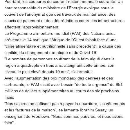
Pourtant, les coupures de courant restent monnaie courante. Un
PKR 320.457643
haut responsable du ministère de l'Energie explique sous le
PLN 4.303828
couvert de l'anonymat que des travaux de maintenance, des
PYG 6866.085075
soucis de paiement et des déprédations contre les infrastructures
QAR 4.21932
affectent l'approvisionnement.
RON 5.255425
Le Programme alimentaire mondial (PAM) des Nations unies
RSD 117.319946
prévenait le 14 avril que l'Afrique de l'Ouest faisait face à une
RUB 95.630302
"crise alimentaire et nutritionnelle sans précédent", à cause des
RWF 1695.667973
conflits, du changement climatique et du Covid-19.
SAR 4.324335
"Le nombre de personnes souffrant de la faim aiguë dans la
SBD 9.295762
région a quadruplé en trois ans, atteignant cette année, son
SCR 16.728727
niveau le plus élevé depuis 10 ans", s'alarmait-il.
SDG 691.847008
Avec l'augmentation des prix mondiaux des denrées et des
SEK 10.966931
carburants, le PAM disait avoir besoin "de toute urgence" de 951
SGD 1.477952
millions de dollars supplémentaires au cours des six prochains
SLE 28.338716
mois.
SOS 659.704256
"Nos salaires ne suffisent pas à payer la nourriture, les vêtements
SRD 43.627022
et les factures de la maison", se lamente Ibrahim Sesay, un
STD 23846.704324
enseignant de Freetown. "Nous sommes pauvres, et nous avons
STN 24.503872
faim".
SVC 10.099596