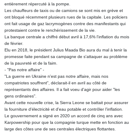
MMK 2418.826093
entièrement répercuté à la pompe.
MNT 4142.864879
Les chauffeurs de taxis ou de camions se sont mis en grève et
MOP 9.326933
ont bloqué récemment plusieurs rues de la capitale. Les policiers
MRU 46.275313
ont fait usage de gaz lacrymogènes contre des manifestants qui
MUR 54.081038
protestaient contre le renchérissement de la vie.
MVR 17.811217
La banque centrale a chiffré début avril à 17,6% l'inflation du mois
MWK 2001.516308
de février.
MXN 19.820025
Elu en 2018, le président Julius Maada Bio aura du mal à tenir la
MYR 4.714616
promesse faite pendant sa campagne de s'attaquer au problème
MZN 73.622813
de la pauvreté et de la faim.
NAD 18.827475
- "Pas notre affaire" -
NGN 1572.27322
"La guerre en Ukraine n'est pas notre affaire, mais nos
NIO 42.474869
compatriotes souffrent", déclarait-il en avril au côté de
NOK 10.995958
représentants des affaires. Il a fait voeu d'agir pour aider "les
NPR 175.761776
gens ordinaires".
NZD 1.964521
Avant cette nouvelle crise, la Sierra Leone se battait pour assurer
OMR 0.442988
la fourniture d'électricité et d'eau potable et contrôler l'inflation.
PAB 1.154277
Le gouvernement a signé en 2020 un accord de cinq ans avec
PEN 3.901717
Karpowership pour que la compagnie turque mette en fonction au
PGK 5.099806
large des côtes une de ses centrales électriques flottantes.
PHP 70.29585