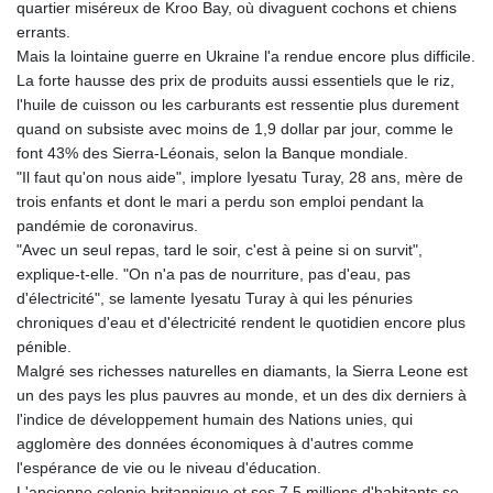
quartier miséreux de Kroo Bay, où divaguent cochons et chiens
GTQ 8.807392
errants.
GYD 241.487115
Mais la lointaine guerre en Ukraine l'a rendue encore plus difficile.
HKD 9.038495
La forte hausse des prix de produits aussi essentiels que le riz,
HNL 30.937889
l'huile de cuisson ou les carburants est ressentie plus durement
HRK 7.53374
quand on subsiste avec moins de 1,9 dollar par jour, comme le
HTG 150.917301
font 43% des Sierra-Léonais, selon la Banque mondiale.
HUF 365.417829
"Il faut qu'on nous aide", implore Iyesatu Turay, 28 ans, mère de
IDR 20663.399096
trois enfants et dont le mari a perdu son emploi pendant la
ILS 3.465254
pandémie de coronavirus.
IMP 0.855822
"Avec un seul repas, tard le soir, c'est à peine si on survit",
INR 109.88556
explique-t-elle. "On n'a pas de nourriture, pas d'eau, pas
IQD 1512.132406
d'électricité", se lamente Iyesatu Turay à qui les pénuries
IRR
chroniques d'eau et d'électricité rendent le quotidien encore plus
1584001.909458
pénible.
ISK 142.401223
Malgré ses richesses naturelles en diamants, la Sierra Leone est
JEP 0.855822
un des pays les plus pauvres au monde, et un des dix derniers à
JMD 182.968915
l'indice de développement humain des Nations unies, qui
JOD 0.81682
agglomère des données économiques à d'autres comme
JPY 182.476764
l'espérance de vie ou le niveau d'éducation.
KES 149.050765
L'ancienne colonie britannique et ses 7,5 millions d'habitants se