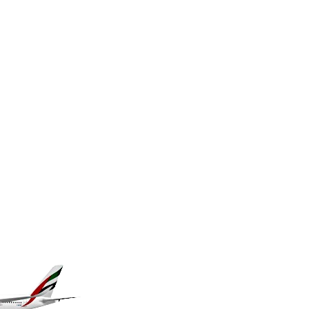
KES 149.308045
KGS 100.942743
KHR 4682.633154
KMF 492.883829
KRW 1642.584342
KWD 0.356596
KYD 0.961725
KZT 540.782319
LAK 26074.844302
LBP 103342.499248
LKR 387.641311
LRD 208.303681
LSL 18.823107
LTL 3.408332
LVL 0.698221
LYD 7.356456
MAD 10.767203
MDL 20.079427
MGA 4961.611298