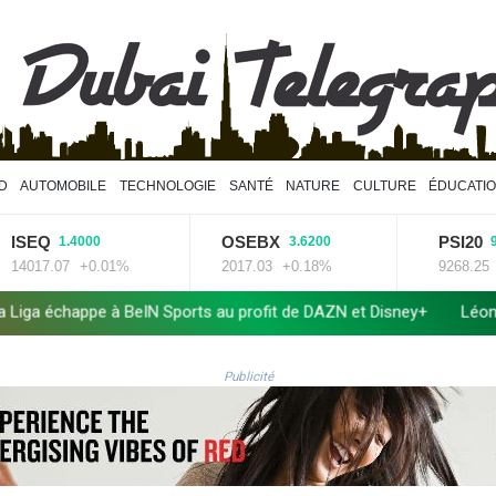
D
AUTOMOBILE
TECHNOLOGIE
SANTÉ
NATURE
CULTURE
ÉDUCATI
Q
OSEBX
PSI20
1.4000
3.6200
91.7600
7.07
+0.01%
2017.03
+0.18%
9268.25
+1%
BeIN Sports au profit de DAZN et Disney+
Léon XIV rencontre de
Publicité