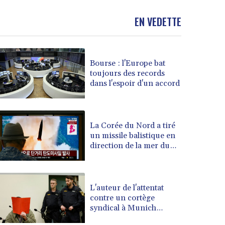
BND 1.479784
EN VEDETTE
BOB 13.958027
BRL 5.910221
BSD 1.15401
BTN 109.825872
Bourse : l'Europe bat
BWP 15.607777
toujours des records
BYN 3.416732
dans l'espoir d'un accord
BYR 22624.173581
BZD 2.320918
CAD 1.615637
La Corée du Nord a tiré
CDF 2609.859744
un missile balistique en
CHF 0.93435
direction de la mer du
CLF 0.02672
Japon, selon l'armée
CLP 1055.048443
sud-coréenne
CNY 7.791054
L'auteur de l'attentat
CNH 7.789111
contre un cortège
COP 3672.942237
syndical à Munich
CRC 524.929317
condamné à la prison à
CUC 1.154295