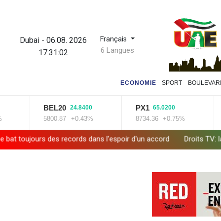
Français
Dubai
-
06.08. 2026
6 Langues
17:31:03
ECONOMIE
SPORT
BOULEVAR
BEL20
PX1
ISE
24.8400
65.0200
5800.87
+0.43%
8734.36
+0.75%
1401
s records dans l'espoir d'un accord
Droits TV: la Liga échappe à 