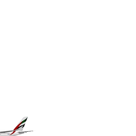
KES 149.158147
KGS 101.104505
KHR 4681.941823
KMF 492.514185
KRW 1627.712241
KWD 0.356853
KYD 0.960588
KZT 540.233287
LAK 26025.676609
LBP 103223.017367
LKR 386.635196
LRD 208.057415
LSL 18.726567
LTL 3.413768
LVL 0.699335
LYD 7.331909
MAD 10.743067
MDL 20.044751
MGA 4918.938878