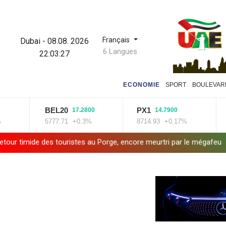
Français
Dubai
-
08.08. 2026
6 Langues
22:03:28
ECONOMIE
SPORT
BOULEVAR
BEL20
PX1
IS
17.2800
14.7900
5777.71
+0.3%
8714.93
+0.17%
143
 des touristes au Porge, encore meurtri par le mégafeu
Zelensky 