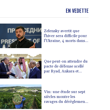
BND 1.477082
EN VEDETTE
BOB 13.69983
BRL 5.876989
BSD 1.152686
BTN 109.688637
Zelensky avertit que
BWP 15.558807
l'hiver sera difficile pour
BYN 3.432357
l'Ukraine, 4 morts dans
BYR 22660.258427
des frappes dans la
région de Kiev
BZD 2.318271
CAD 1.61333
Que peut-on attendre du
CDF 2615.761404
pacte de défense scellé
CHF 0.934181
par Ryad, Ankara et
CLF 0.026836
Islamabad?
CLP 1056.199727
CNY 7.801146
Vin: une étude sur sept
CNH 7.796152
siècles montre les
COP 3633.55485
ravages du dérèglement
CRC 523.993489
climatique
CUC 1.156136