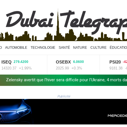
D
AUTOMOBILE
TECHNOLOGIE
SANTÉ
NATURE
CULTURE
ÉDUCATI
EQ
OSEBX
PSI20
279.4200
6.0600
-42.430
20.37
+1.99%
2025.99
+0.3%
9181.38
-0.46
avertit que l'hiver sera difficile pour l'Ukraine, 4 morts dans des fra
Publicité