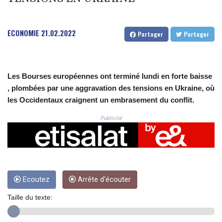
CRC 525.509359
CUC 1.156136
CUP 30.637594
ECONOMIE
21.02.2022
Partager
Partager
CVE 110.646682
CZK 24.258158
DJF 205.46888
DKK 7.477932
Les Bourses européennes ont terminé lundi en forte baisse
DOP 67.345355
, plombées par une aggravation des tensions en Ukraine, où
DZD 153.688625
les Occidentaux craignent un embrasement du conflit.
EGP 57.293288
ERN 17.342035
Publicité
ETB 184.982115
FJD 2.553384
FKP 0.8566
GBP 0.856968
GEL 3.017966
GGP 0.8566
Ecoutez
Arrête d'écouter
GHS 13.596606
Taille du texte:
GIP 0.8566
GMD 84.980421
GNF 10145.090599