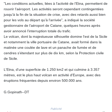
"Les conditions actuelles, liées à l'activité de l'Etna, permettent de
GTQ 8.794891
rouvrir l'aéroport. Les activités seront cependant contingentées
GYD 241.157003
jusqu'à la fin de la situation de crise, avec des retards aussi bien
HKD 9.067746
pour les vols au départ qu'à l'arrivée", a indiqué la société
HNL 30.895616
gestionnaire de l'aéroport de Catane, quelques heures après
HRK 7.536622
avoir annoncé l'interruption totale du trafic.
HTG 150.718127
Le volcan, dont la majestueuse silhouette domine l'est de la Sicile
HUF 363.096405
et notamment la ville portuaire de Catane, avait formé dans la
IDR 20580.370421
matinée une coulée de lave et un panache de fumée et de
ILS 3.468234
cendres s'étendant sur plus de dix km, selon la Protection civile
IMP 0.8566
de Sicile.
INR 110.076256
IQD 1509.981237
L'Etna, d'une superficie de 1.250 km2 et qui culmine à 3.357
IRR
mètres, est le plus haut volcan en activité d'Europe, avec des
1590322.371805
éruptions fréquentes depuis environ 500.000 ans.
ISK 142.598215
JEP 0.8566
G.Gopinath--DT
JMD 183.057725
JOD 0.819746
JPY 182.445186
KES 149.158147
Publicité