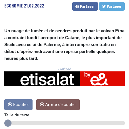
CRC 523.993489
ECONOMIE
21.02.2022
Partager
Partager
CUC 1.156136
CUP 30.637594
CVE 110.26363
CZK 24.258158
Un nuage de fumée et de cendres produit par le volcan Etna
DJF 205.267449
a contraint lundi l'aéroport de Catane, le plus important de
DKK 7.477932
Sicile avec celui de Palerme, à interrompre son trafic en
DOP 67.289164
début d'après-midi avant une reprise partielle quelques
DZD 152.967099
heures plus tard.
EGP 57.293288
ERN 17.342035
Publicité
ETB 186.049588
FJD 2.553384
FKP 0.8566
GBP 0.858527
GEL 3.017966
GGP 0.8566
Ecoutez
Arrête d'écouter
GHS 13.526832
Taille du texte:
GIP 0.8566
GMD 84.980421
GNF 10123.874202