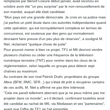
remplacée par Benoît Coeuré début janvier, avait reconnu en
KGS 100.875887
octobre avoir été "un peu surprise" par le non-renouvellement de
KHR 4684.773512
son mandat, auquel elle était candidate.
KMF 492.554315
"Mon pays est une grande démocratie. Je crois en sa justice mais
KRW 1633.35962
j'ai parfois un petit doute dans ces autorités indépendantes quand
KWD 0.3563
cette opération, qui est incroyablement complexe en termes de
KYD 0.961169
concurrence, est soutenue par des gens qui normalement
KZT 540.560026
devraient faire preuve d'un peu plus de réserves", a souligné M.
LAK 26041.078389
Niel, réclamant "quelque chose de juste".
LBP
Pour pouvoir mener à bien ce projet, TF1 et M6 devront vendre
103284.103894
plusieurs chaînes ou céder une fréquence de la télévision
LKR 386.869037
numérique terrestre (TNT) pour rentrer dans les clous de la
LRD 208.186862
réglementation, selon laquelle un groupe peut détenir sept
LSL 18.737893
chaînes au maximum.
LTL 3.406053
Au contraire de son rival Patrick Drahi, propriétaire du groupe
LVL 0.697755
Altice (BFM, RMC, SFR...) qui s'était dit prêt à récupérer certains
LYD 7.336566
de ces actifs, M. Niel a affirmé ne pas être intéressé.
MAD 10.74989
"Cela me paraît tellement aberrant que je ne peux même pas me
MDL 20.056874
projeter dans ce monde", a-t-il déclaré, confirmant toutefois avoir
MGA 4921.849865
été candidat au rachat de M6, via Mediawan et ses "partenaires",
MKD 61.568318
avant que l'offre de TF1 ne l'ait emportée.