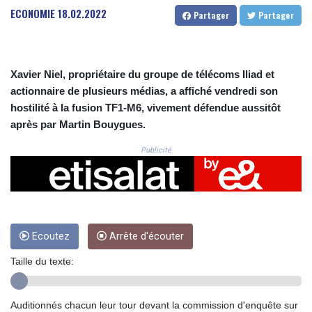
CRC 524.321776
ECONOMIE
18.02.2022
Partager
Partager
CUC 1.153523
CUP 30.568357
CVE 110.333668
CZK 24.263276
Xavier Niel, propriétaire du groupe de télécoms Iliad et
DJF 205.391597
actionnaire de plusieurs médias, a affiché vendredi son
DKK 7.475497
hostilité à la fusion TF1-M6, vivement défendue aussitôt
DOP 67.329861
après par Martin Bouygues.
DZD 153.461287
EGP 57.417408
Publicité
ERN 17.302844
ETB 186.159691
FJD 2.553842
FKP 0.857346
GBP 0.857708
GEL 3.016476
Ecoutez
Arrête d'écouter
GGP 0.857346
Taille du texte:
GHS 13.535365
GIP 0.857346
GMD 85.360325
Auditionnés chacun leur tour devant la commission d'enquête sur
GNF 10130.304785