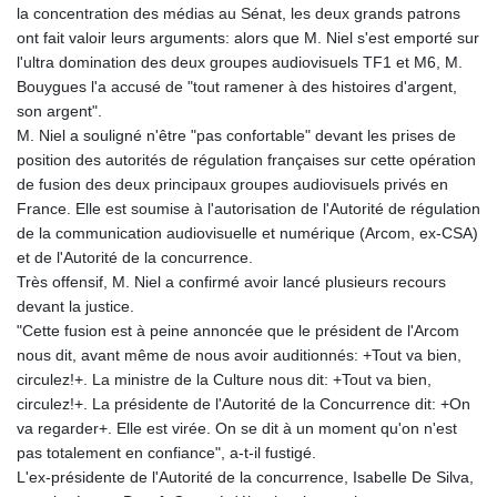
la concentration des médias au Sénat, les deux grands patrons
GTQ 8.80021
ont fait valoir leurs arguments: alors que M. Niel s'est emporté sur
GYD 241.302858
l'ultra domination des deux groupes audiovisuels TF1 et M6, M.
HKD 9.049284
Bouygues l'a accusé de "tout ramener à des histoires d'argent,
HNL 30.914302
son argent".
HRK 7.536546
M. Niel a souligné n'être "pas confortable" devant les prises de
HTG 150.809283
position des autorités de régulation françaises sur cette opération
HUF 364.573259
de fusion des deux principaux groupes audiovisuels privés en
IDR 20594.998152
France. Elle est soumise à l'autorisation de l'Autorité de régulation
ILS 3.463666
de la communication audiovisuelle et numérique (Arcom, ex-CSA)
IMP 0.857346
et de l'Autorité de la concurrence.
INR 109.83378
Très offensif, M. Niel a confirmé avoir lancé plusieurs recours
IQD 1510.89449
devant la justice.
IRR
"Cette fusion est à peine annoncée que le président de l'Arcom
1585920.982023
nous dit, avant même de nous avoir auditionnés: +Tout va bien,
ISK 142.572116
circulez!+. La ministre de la Culture nous dit: +Tout va bien,
JEP 0.857346
circulez!+. La présidente de l'Autorité de la Concurrence dit: +On
JMD 183.168441
va regarder+. Elle est virée. On se dit à un moment qu'on n'est
JOD 0.817863
pas totalement en confiance", a-t-il fustigé.
JPY 182.641857
L'ex-présidente de l'Autorité de la concurrence, Isabelle De Silva,
KES 149.279328