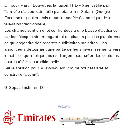
MMK 2421.882171
Or, pour Martin Bouygues, la fusion TF1-M6 se justifie par
MNT 4148.114639
"l'arrivée d'acteurs de taille planétaire, les Gafam" (Google,
MOP 9.32038
Facebook...) qui ont mis à mal le modèle économique de la
MRU 46.367858
télévision traditionnelle.
MUR 54.296451
Les chaînes sont en effet confrontées à une baisse d'audience
MVR 17.833845
car les téléspectateurs regardent de plus en plus les plateformes,
MWK 1999.984044
ce qui engendre des recettes publicitaires moindres --les
MXN 19.787625
annonceurs détournant une partie de leurs investissements vers
MYR 4.718133
le net-- ce qui implique moins d'argent pour créer des contenus
MZN 73.706953
pour la télévision traditionnelle.
NAD 18.737893
Seule solution pour M. Bouygues: "croître pour résister et
NGN 1574.178272
construire l'avenir".
NIO 42.444576
NOK 10.973636
G.Gopalakrishnan--DT
NPR 175.604157
NZD 1.964801
OMR 0.443526
Publicité
PAB 1.153368
PEN 3.906131
PGK 5.097172
PHP 70.205705