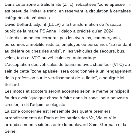
Dans cette zone à trafic limité (ZTL), rebaptisée "zone apaisée", il
GTQ 8.820244
est prévu de limiter le trafic, en réservant la circulation à certaines
GYD 241.852202
catégories de véhicules.
HKD 9.070596
David Belliard, adjoint (EELV) à la transformation de l'espace
HNL 30.984681
public de la maire PS Anne Hidalgo a précisé qu'en 2024
HRK 7.533703
l'interdiction ne concernerait pas les riverains, commerçants,
HTG 151.152612
personnes à mobilité réduite, employés ou personnes "se rendant
HUF 363.337748
au théâtre ou chez des amis", ni les véhicules de secours, bus,
IDR 20582.920659
vélos, taxis et VTC ou véhicules en autopartage.
ILS 3.468274
L'acceptation des véhicules de tourisme avec chauffeur (VTC) au
IMP 0.859298
sein de cette "zone apaisée" sera conditionnée à un "engagement
INR 110.065674
de la profession sur le verdissement de la flotte", a souligné M.
IQD 1514.334158
Belliard.
IRR
Les motos et scooters seront acceptés selon le même principe: il
1590340.758301
faudra avoir "quelque chose à faire dans la zone" pour pouvoir y
ISK 142.611425
circuler, a dit l'adjoint écologiste.
JEP 0.859298
La zone concernée est l'ensemble des quatre premiers
JMD 183.585438
arrondissements de Paris et les parties des Ve, VIe et VIIe
JOD 0.819755
arrondissements situées entre le boulevard Saint-Germain et la
JPY 182.105612
Seine.
KES 147.605987