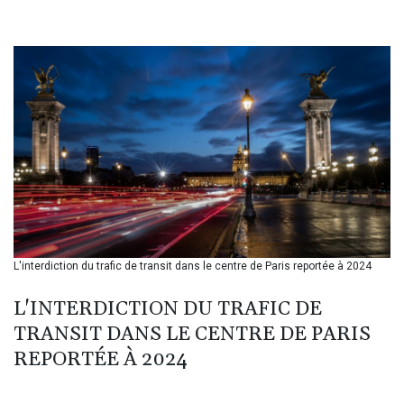
BHD 0.435989
BIF 3453.99514
BMD 1.156149
BND 1.48134
BOB 13.739681
BRL 5.892665
BSD 1.156009
BTN 110.002458
BWP 15.603659
BYN 3.442252
BYR 22660.520413
BZD 2.324924
CAD 1.611493
L'interdiction du trafic de transit dans le centre de Paris reportée à 2024
CDF 2615.791646
CHF 0.933942
L'INTERDICTION DU TRAFIC DE
CLF 0.026753
CLP 1056.362238
TRANSIT DANS LE CENTRE DE PARIS
CNY 7.801236
REPORTÉE À 2024
CNH 7.796982
COP 3648.921861