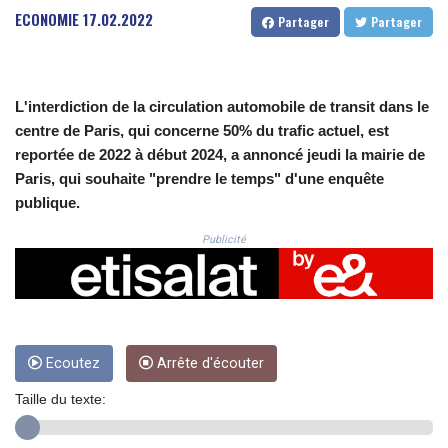
CRC 525.515435
ECONOMIE
17.02.2022
Partager
Partager
CUC 1.156149
CUP 30.637949
CVE 110.647961
CZK 24.266354
L'interdiction de la circulation automobile de transit dans le
DJF 205.471255
centre de Paris, qui concerne 50% du trafic actuel, est
DKK 7.476127
reportée de 2022 à début 2024, a annoncé jeudi la mairie de
DOP 67.346134
Paris, qui souhaite "prendre le temps" d'une enquête
DZD 153.688915
publique.
EGP 57.556612
ERN 17.342235
Publicité
ETB 186.583498
FJD 2.553413
FKP 0.859298
GBP 0.856793
GEL 3.023376
GGP 0.859298
Ecoutez
Arrête d'écouter
GHS 13.596763
Taille du texte:
GIP 0.859298
GMD 84.981404
GNF 10145.207892