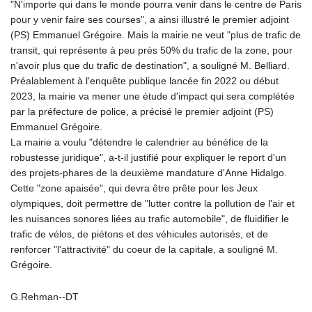
"N'importe qui dans le monde pourra venir dans le centre de Paris
KGS 101.105674
pour y venir faire ses courses", a ainsi illustré le premier adjoint
KHR 4685.298214
(PS) Emmanuel Grégoire. Mais la mairie ne veut "plus de trafic de
KMF 492.519879
transit, qui représente à peu près 50% du trafic de la zone, pour
KRW 1629.419037
n'avoir plus que du trafic de destination", a souligné M. Belliard.
KWD 0.356776
Préalablement à l'enquête publique lancée fin 2022 ou début
KYD 0.963357
2023, la mairie va mener une étude d'impact qui sera complétée
KZT 541.790653
par la préfecture de police, a précisé le premier adjoint (PS)
LAK 26108.739178
Emmanuel Grégoire.
LBP
La mairie a voulu "détendre le calendrier au bénéfice de la
103533.143415
robustesse juridique", a-t-il justifié pour expliquer le report d'un
LKR 387.749774
des projets-phares de la deuxième mandature d'Anne Hidalgo.
LRD 209.899292
Cette "zone apaisée", qui devra être prête pour les Jeux
LSL 18.780552
olympiques, doit permettre de "lutter contre la pollution de l'air et
LTL 3.413808
les nuisances sonores liées au trafic automobile", de fluidifier le
LVL 0.699343
trafic de vélos, de piétons et des véhicules autorisés, et de
LYD 7.358934
renforcer "l'attractivité" du coeur de la capitale, a souligné M.
MAD 10.774363
Grégoire.
MDL 20.102535
MGA 4933.054837
G.Rehman--DT
MKD 61.708483