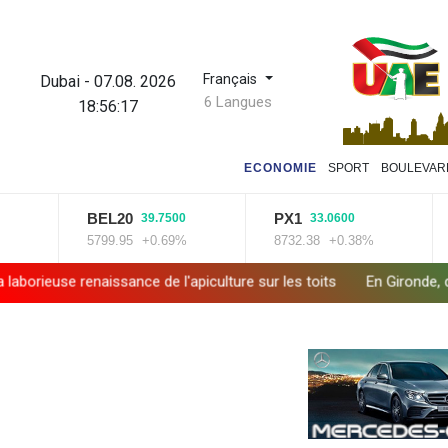
Français
Dubai
-
07.08. 2026
6 Langues
18:56:18
ECONOMIE
SPORT
BOULEVAR
BEL20
PX1
IS
39.7500
33.0600
5799.95
+0.69%
8732.38
+0.38%
143
issance de l'apiculture sur les toits
En Gironde, des vétérinaire