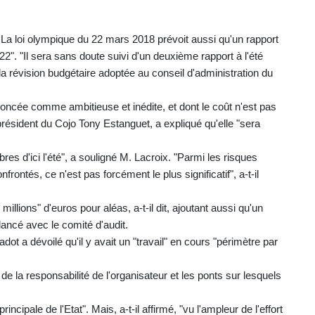
La loi olympique du 22 mars 2018 prévoit aussi qu'un rapport
". "Il sera sans doute suivi d'un deuxième rapport à l'été
la révision budgétaire adoptée au conseil d'administration du
noncée comme ambitieuse et inédite, et dont le coût n'est pas
 président du Cojo Tony Estanguet, a expliqué qu'elle "sera
bres d'ici l'été", a souligné M. Lacroix. "Parmi les risques
ntés, ce n'est pas forcément le plus significatif", a-t-il
illions" d'euros pour aléas, a-t-il dit, ajoutant aussi qu'un
é lancé avec le comité d'audit.
ot a dévoilé qu'il y avait un "travail" en cours "périmètre par
 de la responsabilité de l'organisateur et les ponts sur lesquels
rincipale de l'Etat". Mais, a-t-il affirmé, "vu l'ampleur de l'effort