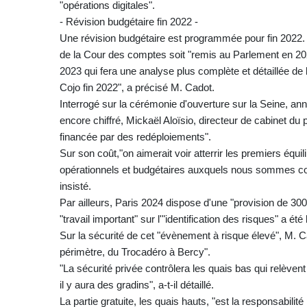
"opérations digitales".
- Révision budgétaire fin 2022 -
Une révision budgétaire est programmée pour fin 2022. 
de la Cour des comptes soit "remis au Parlement en 2022
2023 qui fera une analyse plus complète et détaillée de 
Cojo fin 2022", a précisé M. Cadot.
Interrogé sur la cérémonie d'ouverture sur la Seine, an
encore chiffré, Mickaël Aloïsio, directeur de cabinet du
financée par des redéploiements".
Sur son coût,"on aimerait voir atterrir les premiers équili
opérationnels et budgétaires auxquels nous sommes confro
insisté.
Par ailleurs, Paris 2024 dispose d'une "provision de 300 m
"travail important" sur l'"identification des risques" a ét
Sur la sécurité de cet "évènement à risque élevé", M. Cad
périmètre, du Trocadéro à Bercy".
"La sécurité privée contrôlera les quais bas qui relèvent
il y aura des gradins", a-t-il détaillé.
La partie gratuite, les quais hauts, "est la responsabilité p