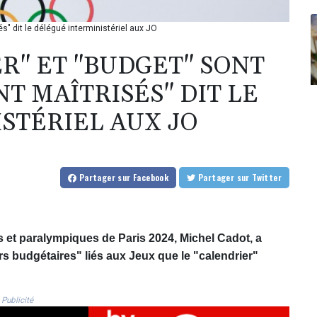
s" dit le délégué interministériel aux JO
ER" ET "BUDGET" SONT
T MAÎTRISÉS" DIT LE
STÉRIEL AUX JO
Partager
sur Facebook
Partager
sur Twitter
s et paralympiques de Paris 2024, Michel Cadot, a
rs budgétaires" liés aux Jeux que le "calendrier"
Publicité