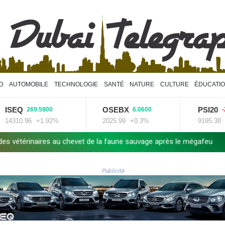
D
AUTOMOBILE
TECHNOLOGIE
SANTÉ
NATURE
CULTURE
ÉDUCATI
EQ
OSEBX
PSI20
269.5900
6.0600
-28.59
10.96
+1.92%
2025.99
+0.3%
9195.38
-0.31
s au chevet de la faune sauvage après le mégafeu
Pour combattre 
Publicité