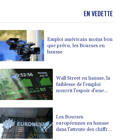
BND 1.477975
EN VEDETTE
BOB 13.708472
BRL 5.882279
BSD 1.153383
BTN 109.752598
Emploi américain moins bon
BWP 15.568217
que prévu, les Bourses en
BYN 3.434433
hausse
BYR 22609.049164
BZD 2.319643
CAD 1.616126
Wall Street en hausse, la
CDF 2606.961815
faiblesse de l'emploi
CHF 0.934567
nourrit l'espoir d'une
CLF 0.026734
Fed plus conciliante
CLP 1055.612189
CNY 7.785184
Les Bourses
CNH 7.782807
européennes en hausse
COP 3648.558379
dans l'attente des chiffres
CRC 524.321776
de l'emploi américain
CUC 1.153523