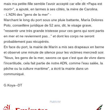
MMK 2425.815515
mais ma petite-fille semble l'avoir accepté car elle dit +Papa est
MNT 4157.840286
mort+", a ajouté, en larmes à ses côtés, la mère de Carolina.
MOP 9.330564
- L'ADN des "gens de la mer" -
MRU 46.313079
Marchant le long du port sous une pluie battante, María Dolores
MUR 54.275184
Polo, conseillère juridique de 52 ans, dit, le visage grave,
MVR 17.852777
"ressentir une très grande tristesse pour ces gens qui sont partis
MWK 2007.163293
en mer et ne reviennent pas..." et dont les corps ne seront
MXN 19.914358
probablement pas récupérés.
MYR 4.729712
En face du port, la mairie de Marín a mis ses drapeaux en berne
MZN 73.850081
et observé une minute de silence pour les victimes mercredi soir.
NAD 18.858114
"Nous, les gens de la mer, savons ce que c'est que de vivre dans
NGN 1574.438557
l'incertitude, cela fait partie de notre ADN, comme l'eau salée, la
NIO 42.505097
pêche ou la culture maritime", a écrit la mairie dans un
NOK 10.997473
communiqué.
NPR 175.676818
NZD 1.963871
G.Koya--DT
OMR 0.444323
PAB 1.154929
PEN 3.911502
Publicité
PGK 5.111508
PHP 70.048576