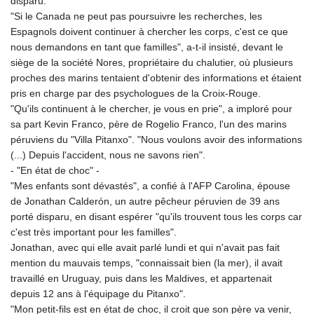
disparu.
KGS 101.051106
"Si le Canada ne peut pas poursuivre les recherches, les
KHR 4682.834137
Espagnols doivent continuer à chercher les corps, c'est ce que
KMF 493.413562
nous demandons en tant que familles", a-t-il insisté, devant le
KRW 1643.262353
siège de la société Nores, propriétaire du chalutier, où plusieurs
KWD 0.357314
proches des marins tentaient d'obtenir des informations et étaient
KYD 0.962491
pris en charge par des psychologues de la Croix-Rouge.
KZT 541.96516
"Qu'ils continuent à le chercher, je vous en prie", a imploré pour
LAK 26120.848953
sa part Kevin Franco, père de Rogelio Franco, l'un des marins
LBP
péruviens du "Villa Pitanxo". "Nous voulons avoir des informations
103478.082403
(...) Depuis l'accident, nous ne savons rien".
LKR 387.560012
- "En état de choc" -
LRD 209.441022
"Mes enfants sont dévastés", a confié à l'AFP Carolina, épouse
LSL 18.846883
de Jonathan Calderón, un autre pêcheur péruvien de 39 ans
LTL 3.411992
porté disparu, en disant espérer "qu'ils trouvent tous les corps car
LVL 0.698971
c'est très important pour les familles".
LYD 7.354989
Jonathan, avec qui elle avait parlé lundi et qui n'avait pas fait
MAD 10.762356
mention du mauvais temps, "connaissait bien (la mer), il avait
MDL 20.066482
travaillé en Uruguay, puis dans les Maldives, et appartenait
MGA 4971.689885
depuis 12 ans à l'équipage du Pitanxo".
MKD 61.580848
"Mon petit-fils est en état de choc, il croit que son père va venir,