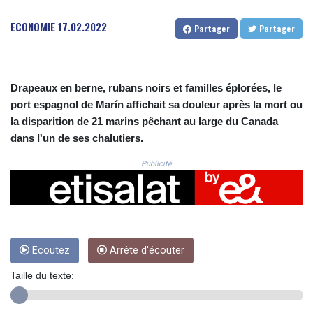
CRC 523.732451
CUC 1.155534
ECONOMIE
17.02.2022
Partager
Partager
CUP 30.621655
CVE 110.582239
CZK 24.19053
DJF 205.360973
Drapeaux en berne, rubans noirs et familles éplorées, le
DKK 7.475959
port espagnol de Marín affichait sa douleur après la mort ou
DOP 67.310099
la disparition de 21 marins pêchant au large du Canada
DZD 153.620497
dans l'un de ses chalutiers.
EGP 57.544214
ERN 17.333012
Publicité
ETB 184.827242
FJD 2.554311
FKP 0.85882
GBP 0.858273
GEL 3.021745
GGP 0.85882
Ecoutez
Arrête d'écouter
GHS 13.548654
Taille du texte:
GIP 0.85882
GMD 84.92773
GNF 10148.480495