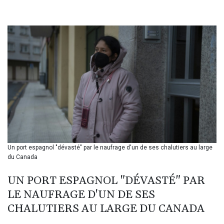
BHD 0.435755
BIF 3457.935899
BMD 1.155534
BND 1.480923
BOB 14.026278
BRL 5.937709
BSD 1.154954
BTN 109.797185
BWP 15.661864
BYN 3.41582
BYR 22648.469045
BZD 2.322768
CAD 1.619538
Un port espagnol "dévasté" par le naufrage d'un de ses chalutiers au large
CDF 2612.662718
du Canada
CHF 0.93298
CLF 0.026749
UN PORT ESPAGNOL "DÉVASTÉ" PAR
CLP 1056.216215
LE NAUFRAGE D'UN DE SES
CNY 7.799522
CNH 7.797857
CHALUTIERS AU LARGE DU CANADA
COP 3676.909617