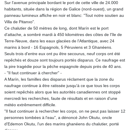
Sur l'avenue principale bordant le port de cette ville de 24.000
GTQ 8.809274
habitants, située dans la région de Galice (nord-ouest), un grand
GYD 241.590075
panneau lumineux affiche en noir et blanc: "Tout notre soutien au
HKD 9.063634
Villa de Pitanxo".
HNL 31.037372
Ce chalutier de 50 mètres de long, dont Marín est le port
HRK 7.535927
d'attache, a sombré mardi à 450 kilomètres des côtes de l'île de
HTG 151.004686
Terre-Neuve, dans les eaux glacées de l'Atlantique, avec 24
HUF 361.716561
marins à bord - 16 Espagnols, 5 Péruviens et 3 Ghanéens.
IDR 20669.039071
Seuls trois d'entre eux ont pu être secourus, neuf corps ont été
ILS 3.470936
repêchés et douze sont toujours portés disparus. Ce naufrage est
IMP 0.85882
la pire tragédie pour la pêche espagnole depuis près de 40 ans.
INR 109.868418
- "Il faut continuer à chercher" -
IQD 1514.327484
A Marín, les familles des disparus réclament que la zone du
IRR
naufrage continue à être ratissée jusqu'à ce que tous les corps
1588628.329042
soient repêchés alors que les autorités canadiennes ont stoppé
ISK 141.829705
mercredi les recherches, faute de résultats et en raison d'une
JEP 0.85882
météo extrêmement difficile.
JMD 183.531544
"Il faut continuer à rechercher les corps, on ne peut pas laisser 12
JOD 0.819316
personnes tombées à l'eau", a dénoncé John Okutu, oncle
JPY 182.269373
d'Edemon Okutu, l'un des marins ghanéens du chalutier, porté
KES 149.514917